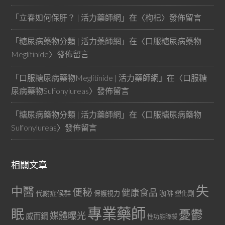
「
立春如何保肝？ | 活力藥師網
」在〈
枸杞
〉發佈留言
「
糖尿病藥物分類 | 活力藥師網
」在〈
口服糖尿病藥物
Meglitinide
〉發佈留言
「
口服糖尿病藥物Meglitinide | 活力藥師網
」在〈
口服糖
尿病藥物Sulfonylureas
〉發佈留言
「
糖尿病藥物分類 | 活力藥師網
」在〈
口服糖尿病藥物
Sulfonylureas
〉發佈留言
相關文章
失
中醫
便秘
健康食品
代謝症候群
咖啡
保護視力
塑化劑
專業藥師
眠
憂鬱
媒體曝光
威而鋼
性功能障礙