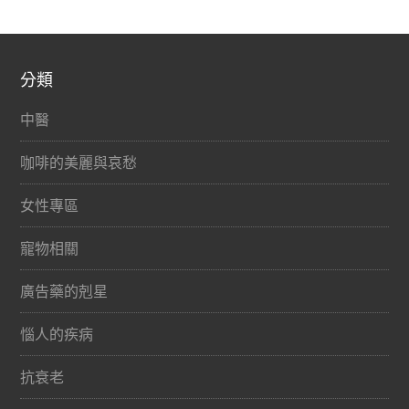
分類
中醫
咖啡的美麗與哀愁
女性專區
寵物相關
廣告藥的剋星
惱人的疾病
抗衰老