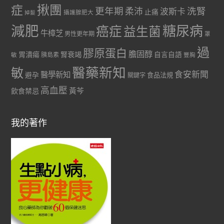
症
揪團
更年期
洗腎
柔沛
波斯卡
止痛
掉髮
攝護腺肥大
減肥
糖尿病
癌症
益生菌
牛樟芝
男性更年期
罩
過
膠原蛋白
膽固醇
胃潰瘍
腎衰竭
自言自語
胰島素
敏
豐胸
醫藥新知
敏
食安新聞
醫學新知
避孕
食品法規
關鍵字
高血壓
黃芩
飲食禁忌
我的著作