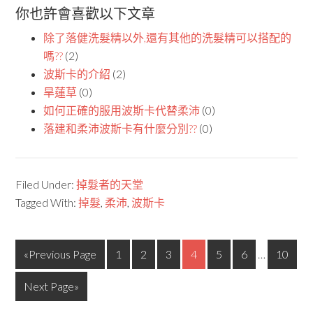
你也許會喜歡以下文章
除了落健洗髮精以外,還有其他的洗髮精可以搭配的
嗎??
(2)
波斯卡的介紹
(2)
旱蓮草
(0)
如何正確的服用波斯卡代替柔沛
(0)
落建和柔沛波斯卡有什麼分別??
(0)
Filed Under:
掉髮者的天堂
Tagged With:
掉髮
,
柔沛
,
波斯卡
«Previous Page
1
2
3
4
5
6
…
10
Next Page»