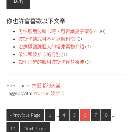
你也許會喜歡以下文章
男性服用波斯卡時，可否讓妻子懷孕???
(0)
波斯卡到底可不可以磨粉???
(0)
治療攝護腺腫大的常見藥物介紹
(0)
柔沛和波斯卡的分別
(1)
如何正確的服用波斯卡代替柔沛
(0)
Filed Under:
掉髮者的天堂
Tagged With:
Proscar
,
波斯卡
«Previous Page
1
…
4
5
6
7
8
…
10
Next Page»