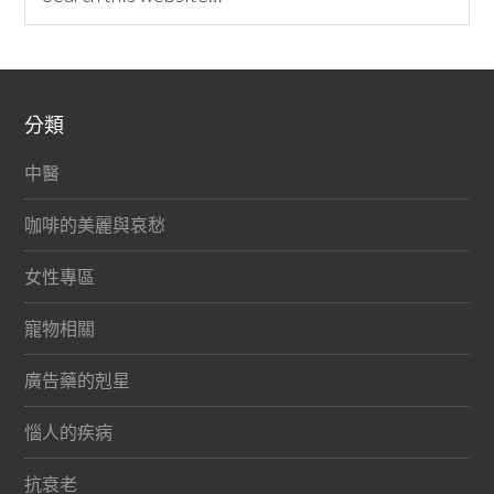
分類
中醫
咖啡的美麗與哀愁
女性專區
寵物相關
廣告藥的剋星
惱人的疾病
抗衰老