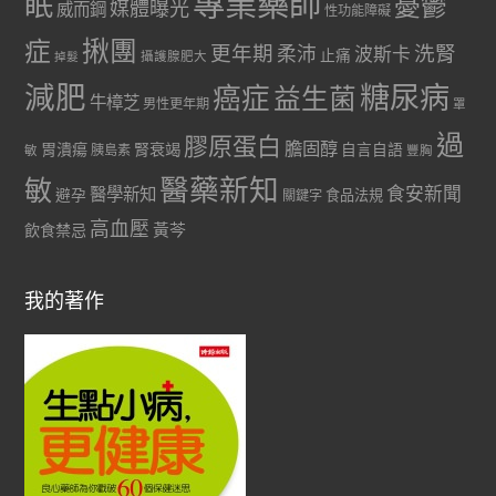
專業藥師
眠
憂鬱
媒體曝光
威而鋼
性功能障礙
症
揪團
更年期
洗腎
柔沛
波斯卡
止痛
掉髮
攝護腺肥大
減肥
糖尿病
癌症
益生菌
牛樟芝
男性更年期
罩
過
膠原蛋白
膽固醇
胃潰瘍
腎衰竭
自言自語
胰島素
敏
豐胸
醫藥新知
敏
食安新聞
醫學新知
避孕
食品法規
關鍵字
高血壓
黃芩
飲食禁忌
我的著作