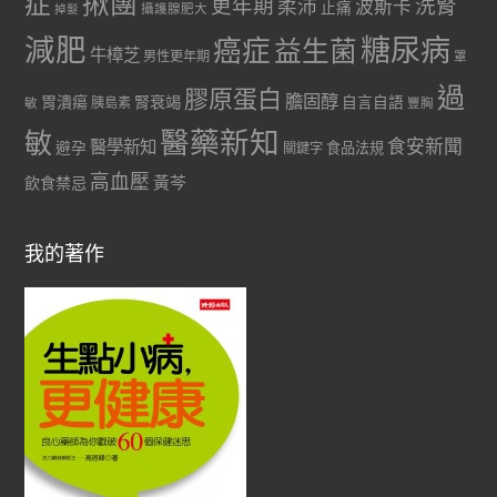
症
揪團
更年期
洗腎
柔沛
波斯卡
止痛
掉髮
攝護腺肥大
減肥
糖尿病
癌症
益生菌
牛樟芝
男性更年期
罩
過
膠原蛋白
膽固醇
胃潰瘍
腎衰竭
自言自語
胰島素
敏
豐胸
醫藥新知
敏
食安新聞
醫學新知
避孕
食品法規
關鍵字
高血壓
黃芩
飲食禁忌
我的著作