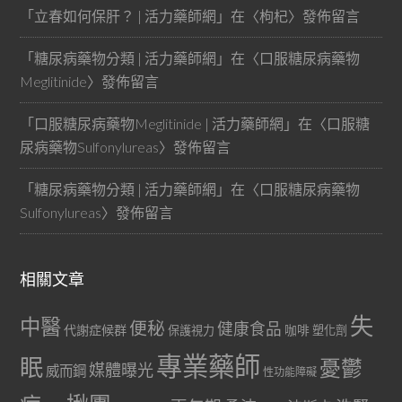
「
立春如何保肝？ | 活力藥師網
」在〈
枸杞
〉發佈留言
「
糖尿病藥物分類 | 活力藥師網
」在〈
口服糖尿病藥物
Meglitinide
〉發佈留言
「
口服糖尿病藥物Meglitinide | 活力藥師網
」在〈
口服糖
尿病藥物Sulfonylureas
〉發佈留言
「
糖尿病藥物分類 | 活力藥師網
」在〈
口服糖尿病藥物
Sulfonylureas
〉發佈留言
相關文章
失
中醫
便秘
健康食品
代謝症候群
咖啡
保護視力
塑化劑
專業藥師
眠
憂鬱
媒體曝光
威而鋼
性功能障礙