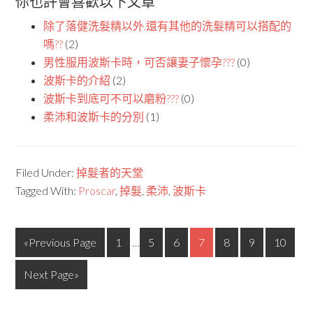
你也許會喜歡以下文章
除了落健洗髮精以外,還有其他的洗髮精可以搭配的
嗎??
(2)
男性服用波斯卡時，可否讓妻子懷孕???
(0)
波斯卡的介紹
(2)
波斯卡到底可不可以磨粉???
(0)
柔沛和波斯卡的分別
(1)
Filed Under:
掉髮者的天堂
Tagged With:
Proscar
,
掉髮
,
柔沛
,
波斯卡
«Previous Page
1
…
5
6
7
8
9
10
Next Page»