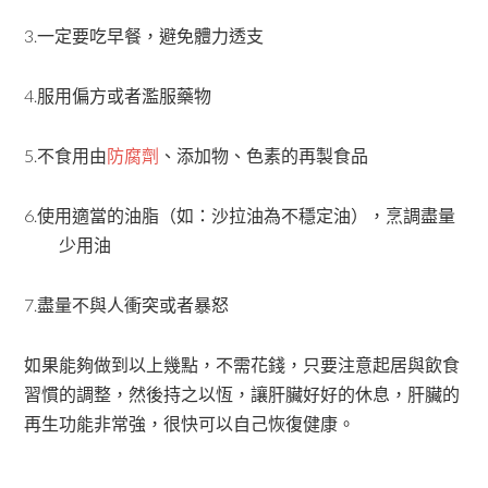
3.
一定要吃早餐，避免體力透支
4.
服用偏方或者濫服藥物
5.
不食用由
防腐劑
、添加物、色素的再製食品
6.
使用適當的油脂（如：沙拉油為不穩定油），烹調盡量
少用油
7.
盡量不與人衝突或者暴怒
如果能夠做到以上幾點，不需花錢，只要注意起居與飲食
習慣的調整，然後持之以恆，讓肝臟好好的休息，肝臟的
再生功能非常強，很快可以自己恢復健康。