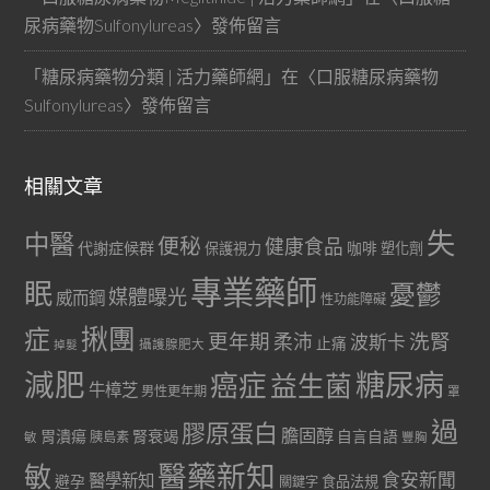
尿病藥物Sulfonylureas
〉發佈留言
「
糖尿病藥物分類 | 活力藥師網
」在〈
口服糖尿病藥物
Sulfonylureas
〉發佈留言
相關文章
失
中醫
便秘
健康食品
代謝症候群
咖啡
保護視力
塑化劑
專業藥師
眠
憂鬱
媒體曝光
威而鋼
性功能障礙
症
揪團
更年期
洗腎
柔沛
波斯卡
止痛
掉髮
攝護腺肥大
減肥
糖尿病
癌症
益生菌
牛樟芝
男性更年期
罩
過
膠原蛋白
膽固醇
胃潰瘍
腎衰竭
自言自語
胰島素
敏
豐胸
醫藥新知
敏
食安新聞
醫學新知
避孕
食品法規
關鍵字