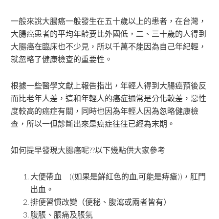
一般來說大腸癌一般發生在五十歲以上的患者，在台灣，
大腸癌患者的平均年齡要比外國低，二、三十歲的人得到
大腸癌在臨床也不少見，所以千萬不能因為自己年紀輕，
就忽略了健康檢查的重要性。
根據一些醫學文獻上報告指出，年輕人得到大腸癌預後反
而比老年人差，這和年輕人的癌症通常是分化較差，惡性
度較高的癌症有關，同時也因為年輕人因為忽略健康檢
查，所以一但診斷出來是癌症往往已經為末期。
如何提早發現大腸癌呢??以下幾點供大家參考
大便帶血 ((如果是鮮紅色的血,可能是痔瘡))，肛門
出血。
排便習慣改變（便秘、腹瀉或兩者皆有）
腹脹、脹痛及脹氣