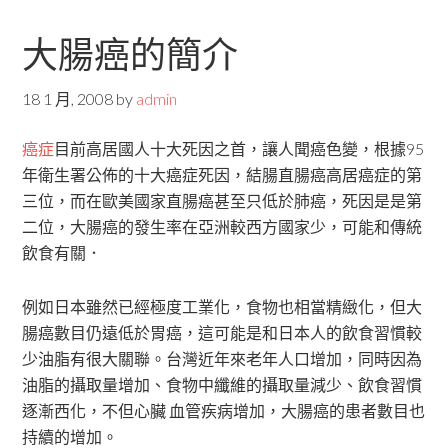
大腸癌的簡介
18 1 月, 2008
by
admin
癌症
目前高居國人十大死因之首，讓人聞癌色變，根據95
年衛生署公佈的十大癌症死因，結腸直腸癌高居癌症的第
三位，而在歐美國家直腸癌甚至只低於肺癌，死因是是第
二位，大腸癌的發生率在亞洲較西方國家少，可能和傳統
飲食有關．
例如日本雖然已經極度工業化，食物也相當精緻化，但大
腸癌數目仍遠低於胃癌，這可能是和日本人的飲食習慣較
少油脂有很大關聯。台灣近年來老年人口增加，同時因為
油脂的攝取量增加、食物中纖維的攝取量減少、飲食習慣
逐漸西化，不但心臟 血管疾病增加，大腸癌的患者數目也
持續的增加。