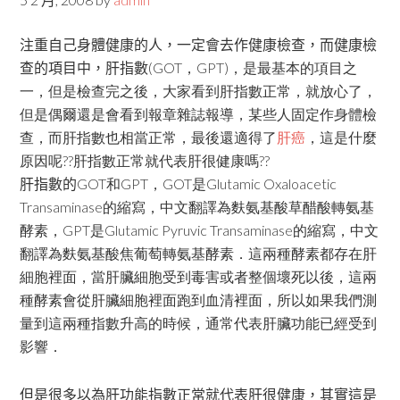
注重自己身體健康的人，一定會去作健康檢查，而健康檢
查的項目中，肝指數
(GOT，GPT)，是最基本的項目之
一，但是檢查完之後，大家看到肝指數正常，就放心了，
但是偶爾還是會看到報章雜誌報導，某些人固定作身體檢
查，而肝指數也相當正常，最後還適得了
肝癌
，這是什麼
原因呢??肝指數正常就代表肝很健康嗎??
肝指數的
GOT和GPT，GOT是
Glutamic Oxaloacetic
Transaminase的縮寫，中文翻譯為麩氨基酸草醋酸轉氨基
酵素，GPT是Glutamic Pyruvic Transaminase的縮寫，中文
翻譯為麩氨基酸焦葡萄轉氨基酵素．這兩種酵素都存在肝
細胞裡面，當肝臟細胞受到毒害或者整個壞死以後，這兩
種酵素會從肝臟細胞裡面跑到血清裡面，所以如果我們測
量到這兩種指數升高的時候，通常代表肝臟功能已經受到
影響．
但是很多以為肝功能指數正常就代表肝很健康，其實這是