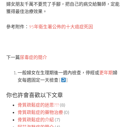
婦女朋友千萬不要荒了手腳，把自己的病交給醫師，定能
獲得最佳治療效果。
參考附件：
95年衛生署公佈的十大癌症死因
下一篇
尿毒症的簡介
一般婦女在生理期後一週內檢查，停經或
更年期
婦
女每週固定一天檢查 [
]
你也許會喜歡以下文章
骨質疏鬆症的迷思???
(8)
骨質疏鬆症的藥物治療
(0)
骨質疏鬆症的介紹
(7)
阿茲海默症的簡介
(4)