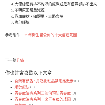
大便總是有排不乾淨的感覺或是有便意卻排不出來
不明原因體重減輕
貧血症狀，如頭暈、走路會喘
腹部腫塊
參考附件：
95年衛生署公佈的十大癌症死因
下一篇
乳癌
你也許會喜歡以下文章
食藥署預告 5月起化粧品禁用雌激素
(0)
順勢療法
(3)
青春痘治療系列三如何預防青春痘
(3)
青春痘治療系列一之青春痘的成因
(3)