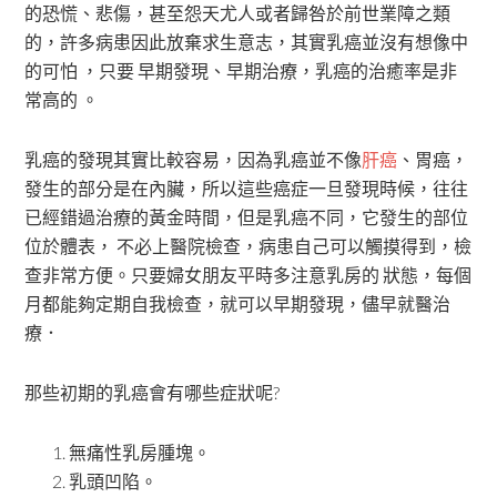
的恐慌、悲傷，甚至怨天尤人或者歸咎於前世業障之類
的，許多病患因此放棄求生意志，其實乳癌並沒有想像中
的可怕 ，只要 早期發現、早期治療，乳癌的治癒率是非
常高的 。
乳癌的發現其實比較容易，因為乳癌並不像
肝癌
、胃癌，
發生的部分是在內臟，所以這些癌症一旦發現時候，往往
已經錯過治療的黃金時間，但是乳癌不同，它發生的部位
位於體表， 不必上醫院檢查，病患自己可以觸摸得到，檢
查非常方便。只要婦女朋友平時多注意乳房的 狀態，每個
月都能夠定期自我檢查，就可以早期發現，儘早就醫治
療．
那些初期的乳癌會有哪些症狀呢?
無痛性乳房腫塊。
乳頭凹陷。