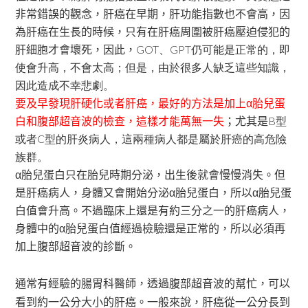
非常錯誤的觀念，肝癌在早期，肝功能指數也不會高，因
為肝癌在生長的時候，只有在肝癌周圍被肝癌壓迫侵犯的
肝細胞才會壞死，因此，
GOT、GPT仍可能是正常的，即
使會升高，不會太高；但是，由於很多人缺乏這些知識，
因此造成不幸悲劇。
要及早發現肝硬化或者肝癌，最好的方法是加上α胎兒蛋
白和腹部超音波的檢查，這樣才能萬無一失
；尤其是
B型
或者C型的肝炎病人，這兩種病人都是屬於肝癌的高危險
族群。
α胎兒蛋白只在胎兒時期分泌，出生後就會慢慢消失。但
是肝癌病人，身體又會開始分泌α胎兒蛋白，所以α胎兒蛋
白值會升高。不過臨床上還是有約三分之一的肝癌病人，
身體中的α胎兒蛋白值經過檢驗還是正常的，所以必須再
加上腹部超音波的診斷。
通常有經驗的腸胃科醫師，透過腹部超音波的幫忙，可以
看到約一公分大小的肝癌。一般來說，肝癌從一公分長到