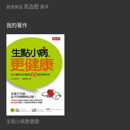
高血壓
黃芩
飲食禁忌
我的著作
生點小病更健康!