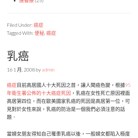
速養療
(25)
Filed Under:
癌症
Tagged With:
便秘
,
癌症
乳癌
16 1 月, 2008
by
admin
癌症
目前高居國人十大死因之首，讓人聞癌色變，根據
95
年衛生署公佈的十大癌症死因
，乳癌在女性死亡原因裡面
高居第四位，而在歐美國家乳癌的死因是高居第一位，可
見對於女性來說，乳癌的防治是一個我們必須注意的話
題．
當婦女朋友得知自己罹患乳癌以後，一般婦女都陷入極度