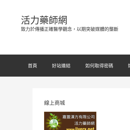
活力藥師網
致力於傳播正確醫學觀念，以期突破媒體的壟斷
首頁
好站連結
如何取得密碼
線上商城