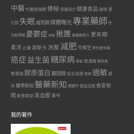
中醫
便秘
健康食品
代謝症候群
咖啡
保護視力
塑
專業藥師
失眠
媒體曝光
威而鋼
化劑
性
憂鬱症
揪團
更年期
功能障礙
掉髮
攝護腺肥大
減肥
洗腎
柔沛
波斯卡
牛樟芝
止痛
男性更年期
糖尿病
癌症
益生菌
胃潰瘍
胰島素
罩敏
過敏
膠原蛋白
膽固醇
腎衰竭
自言自語
避
豐胸
醫藥新知
食安新
醫學新知
孕
食品法規
關鍵字
聞
高血壓
黃芩
飲食禁忌
我的著作