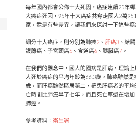
每年國內都會公佈十大死因，癌症連續25年蟬
大癌症死因，95年十大癌症共奪走國人2萬95
家，還是有些差異，讓我們來探討一下這些癌
細分十大癌症，則分別為肺癌
2
、
肝癌
3
、結腸
護腺癌、子宮頸癌
5
、食道癌
6
、胰臟癌
7
。
在我們的觀念中，國人的國病是肝病，理論上
人死於癌症的平均年齡為66.3歲，肺癌雖然
歲，而肝癌雖然區居第二，罹患肝癌者的平均
亡時間比肺癌早了七年，而且死亡率還在增加
肺癌。
參考資料：
衛生署