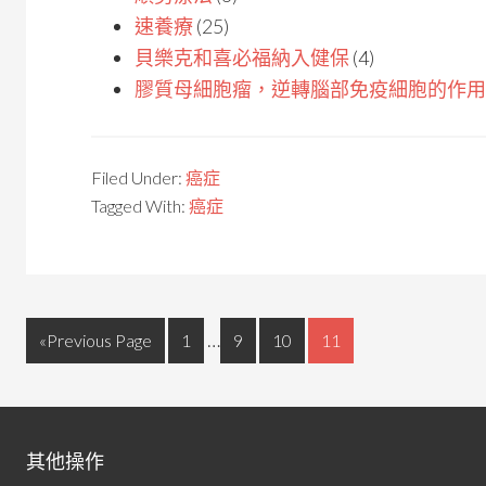
速養療
(25)
貝樂克和喜必福納入健保
(4)
膠質母細胞瘤，逆轉腦部免疫細胞的作用
Filed Under:
癌症
Tagged With:
癌症
…
«Previous Page
1
9
10
11
其他操作