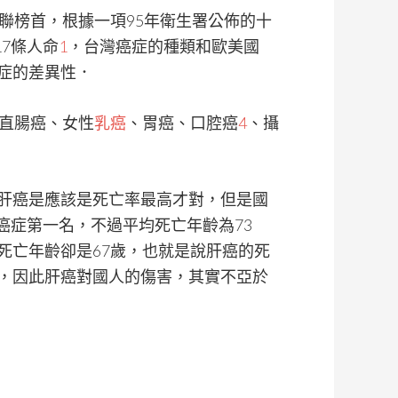
聯榜首，根據一項95年衛生署公佈的十
17條人命
1
，台灣癌症的種類和歐美國
症的差異性．
直腸癌、女性
乳癌
、胃癌、口腔癌
4
、攝
肝癌是應該是死亡率最高才對，但是國
是癌症第一名，不過平均死亡年齡為73
死亡年齡卻是67歲，也就是說肝癌的死
，因此肝癌對國人的傷害，其實不亞於