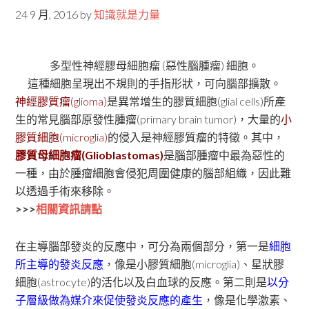
24 9 月, 2016
by
知識就是力量
多型性神經膠母細胞瘤 (惡性腦腫瘤) 細胞。
這種細胞呈現出不規則的手指形狀，可向腦部擴散。
神經膠質瘤(glioma)
是異常增生的膠質細胞(glial cells)所產
生的常見腦部原發性腫瘤(primary brain tumor)，大量的
小
膠質細胞(microglia)
的侵入是神經膠質瘤的特徵。其中，
膠質母細胞瘤(Glioblastomas)
是腦部腫瘤中最為惡性的
一種，由於腫瘤細胞會侵犯周圍健康的腦部組織，因此難
以透過手術來移除。
>>>
相關資訊請點
在主導腦部發炎的反應中，可分為兩個部分，第一是
細胞
所主導的發炎反應
，像是小膠質細胞(microglia)、星狀膠
細胞(astrocyte)的活化以及白血球的反應。第二則是
以分
子層級做為媒介來促使發炎反應的產生
，像是化學激素、