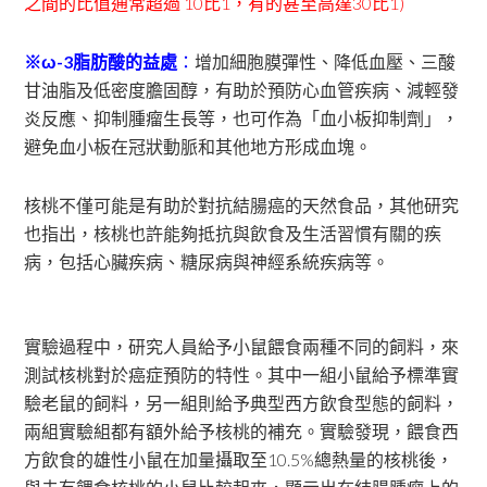
之間的比值通常超過 10比1，有的甚至高達30比1)
※ω-3脂肪酸的益處
：
增加細胞膜彈性、降低血壓、三酸
甘油脂及低密度膽固醇，有助於預防心血管疾病、減輕發
炎反應、抑制腫瘤生長等，也可作為「血小板抑制劑」，
避免血小板在冠狀動脈和其他地方形成血塊。
核桃不僅可能是有助於對抗結腸癌的天然食品，其他研究
也指出，核桃也許能夠抵抗與飲食及生活習慣有關的疾
病，包括心臟疾病、糖尿病與神經系統疾病等。
實驗過程中，研究人員給予小鼠餵食兩種不同的飼料，來
測試核桃對於癌症預防的特性。其中一組小鼠給予標準實
驗老鼠的飼料，另一組則給予典型西方飲食型態的飼料，
兩組實驗組都有額外給予核桃的補充。實驗發現，餵食西
方飲食的雄性小鼠在加量攝取至10.5%總熱量的核桃後，