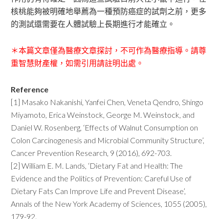
核桃能夠被明確地舉薦為一種預防癌症的試劑之前，更多
的測試還需要在人體試驗上長期進行才能確立。
＊本篇文章僅為醫療文章探討，不可作為醫療指導。請尊
重智慧財產權，如需引用請註明出處。
Reference
[1] Masako Nakanishi, Yanfei Chen, Veneta Qendro, Shingo
Miyamoto, Erica Weinstock, George M. Weinstock, and
Daniel W. Rosenberg, ‘Effects of Walnut Consumption on
Colon Carcinogenesis and Microbial Community Structure’,
Cancer Prevention Research, 9 (2016), 692-703.
[2] William E. M. Lands, ‘Dietary Fat and Health: The
Evidence and the Politics of Prevention: Careful Use of
Dietary Fats Can Improve Life and Prevent Disease’,
Annals of the New York Academy of Sciences, 1055 (2005),
179-92.