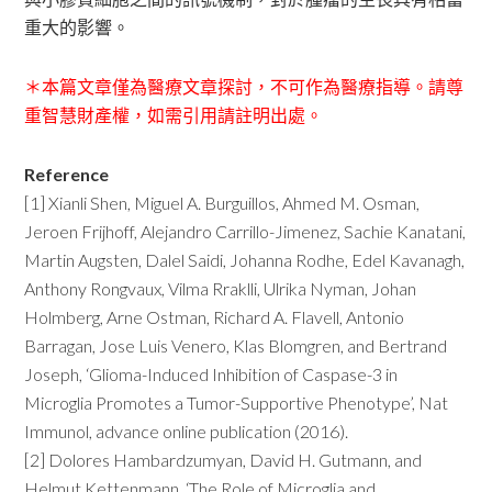
重大的影響。
＊本篇文章僅為醫療文章探討，不可作為醫療指導。請尊
重智慧財產權，如需引用請註明出處。
Reference
[1] Xianli Shen, Miguel A. Burguillos, Ahmed M. Osman,
Jeroen Frijhoff, Alejandro Carrillo-Jimenez, Sachie Kanatani,
Martin Augsten, Dalel Saidi, Johanna Rodhe, Edel Kavanagh,
Anthony Rongvaux, Vilma Rraklli, Ulrika Nyman, Johan
Holmberg, Arne Ostman, Richard A. Flavell, Antonio
Barragan, Jose Luis Venero, Klas Blomgren, and Bertrand
Joseph, ‘Glioma-Induced Inhibition of Caspase-3 in
Microglia Promotes a Tumor-Supportive Phenotype’, Nat
Immunol, advance online publication (2016).
[2] Dolores Hambardzumyan, David H. Gutmann, and
Helmut Kettenmann, ‘The Role of Microglia and