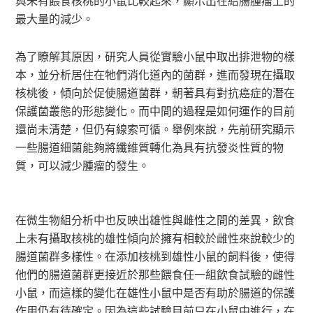
與未有餵食核桃的小鼠比較起來，顯示出在結腸腫瘤上的
最大量的減少。
為了瞭解其原因，研究人員從實驗小鼠中取出排泄物的樣
本，並分析居住在牠們消化道內的菌群，進而發現在攝取
核桃後，傾向於促使腸道菌群，朝著具有對抗癌症的潛在
保護菌叢態的形態變化。而中間的過程是如何運作的目前
還尚未清楚，但仍有線索可循。舉例來說，先前研究顯示
一些腸道細菌能夠將纖維質轉化為具有抗發炎性質的物
質，可以減少腫瘤的發生。
在微生物組分析中也反映出雄性與雌性之間的差異，飲食
上未有攝取核桃的雄性傾向於擁有相較於雌性來說較少的
腸道菌群多樣性。在添加核桃到雄性小鼠的飼料後，使得
他們的腸道菌群更接近於那些餵食任一組飲食試驗的雌性
小鼠，而這樣的變化在雄性小鼠中是否有助於腸道的保護
作用仍有待確定。因為這些試驗目前只在小鼠中進行，在