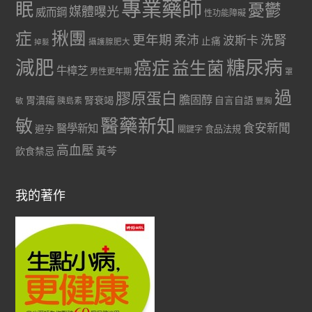
專業藥師
眠
憂鬱
媒體曝光
威而鋼
性功能障礙
症
揪團
更年期
洗腎
柔沛
波斯卡
止痛
掉髮
攝護腺肥大
減肥
糖尿病
癌症
益生菌
牛樟芝
男性更年期
罩
過
膠原蛋白
膽固醇
胃潰瘍
腎衰竭
自言自語
胰島素
敏
豐胸
醫藥新知
敏
食安新聞
醫學新知
避孕
食品法規
關鍵字
高血壓
黃芩
飲食禁忌
我的著作