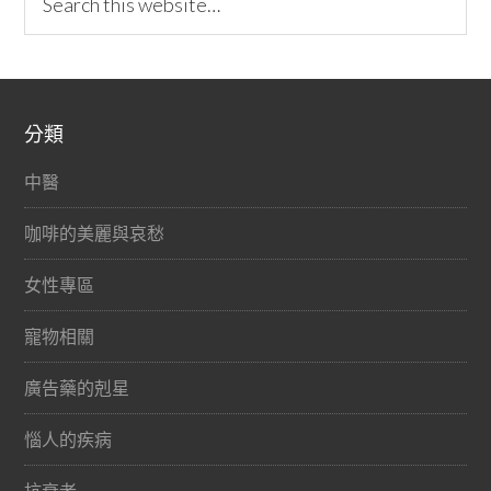
分類
中醫
咖啡的美麗與哀愁
女性專區
寵物相關
廣告藥的剋星
惱人的疾病
抗衰老