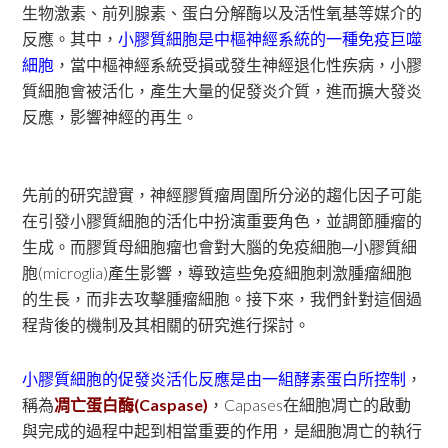
生物激素、前列腺素、蛋白分解酶以及活性氧基等媒介的
反應。其中，
小膠質細胞是中樞神經系統的一種免疫巨噬
細胞
，當中樞神經系統受損或發生神經退化性疾病，小膠
質細胞會被活化，產生大量的促發炎介質，進而擴大發炎
反應，影響神經的再生。
先前的研究證實，神經膠質瘤周圍所分泌的趨化因子可能
在引發小膠質細胞的活化中扮演重要角色，並調節腫瘤的
生成。而膠質母細胞瘤也會對大腦的免疫細胞─小膠質細
胞(microglia)產生影響，導致這些免疫細胞刺激腫瘤細胞
的生長，而非去攻擊腫瘤細胞。接下來，我們針對這個過
程背後的機制及其相關的研究進行探討。
小膠質細胞的促發炎活化反應是由一組酵素蛋白所控制
，
稱為
凋亡蛋白酶(Caspase)
，Capases在細胞凋亡的啟動
與完成的過程中起到相當重要的作用，是細胞凋亡的執行