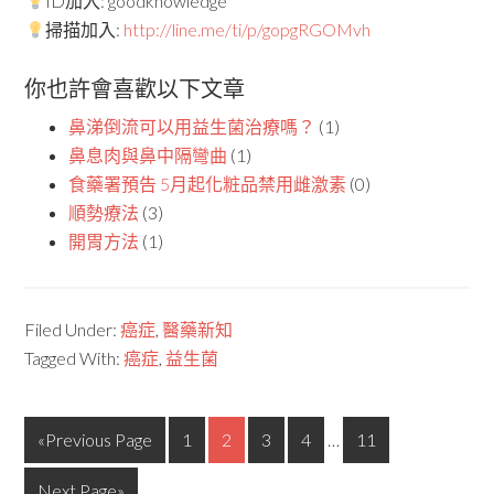
ID加入: goodknowledge
掃描加入:
http://line.me/ti/p/gopgRGOMvh
你也許會喜歡以下文章
鼻涕倒流可以用益生菌治療嗎？
(1)
鼻息肉與鼻中隔彎曲
(1)
食藥署預告 5月起化粧品禁用雌激素
(0)
順勢療法
(3)
開胃方法
(1)
Filed Under:
癌症
,
醫藥新知
Tagged With:
癌症
,
益生菌
«Previous Page
1
2
3
4
…
11
Next Page»