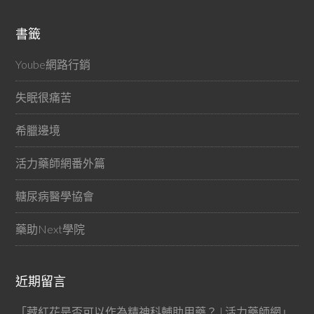
書籤
Yoube網路行銷
失眠很痛苦
希臘邊境
活力藥師網番外篇
糖尿病醫學協會
藥助Next學院
近期留言
「
藏紅花是否可以作為精神科輔助用藥？ | 活力藥師網
」