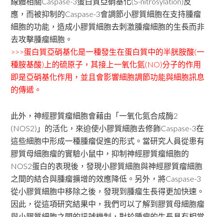
線體相關Caspase-3蛋白質亞硝基化(S-nitrosylation)反
應，而被抑制的Caspase-3會調節小膠質細胞在支持腫瘤
細胞的功能，造成小膠質細胞去刺激腫瘤細胞的生長而非
去攻擊腫瘤細胞。
>>>蛋白質亞硝基化是一種發生在蛋白質中的半胱胺酸(一
種胺基酸)上的硫原子，其接上一氧化氮(NO)分子的作用
即是亞硝基化作用，並且會影響細胞調節功能與細胞訊息
的傳遞。
此外，神經膠質瘤細胞會藉由「一氧化氮合成酶2
(NOS2)」的活化，來迫使小膠質細胞去修飾Caspase-3在
這些細胞中形成一種腫瘤促進的形式。當研究人員從患有
膠質母細胞瘤的實驗小鼠中，抑制神經膠質瘤細胞的
NOS2蛋白的表現後，發現小膠質細胞與神經膠質瘤細胞
之間的結合與腫瘤擴增的效應降低。另外，將Caspase-3
從小膠質細胞中移除之後，發現到腫瘤生長得更加快速。
因此，從這項研究結果中，我們可以了解到膠質母細胞瘤
與小膠質細胞之間的訊號機制，對於腫瘤的生長具有相當