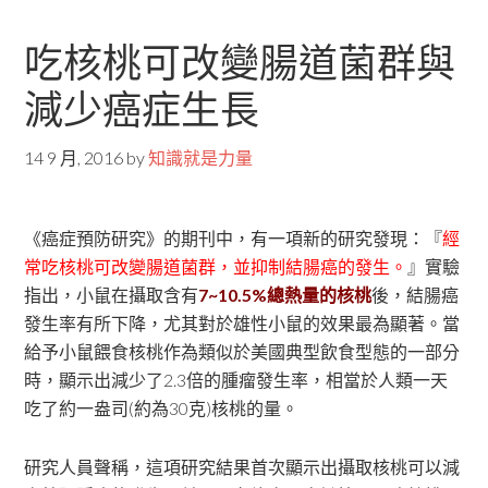
吃核桃可改變腸道菌群與
減少癌症生長
14 9 月, 2016
by
知識就是力量
《癌症預防研究》的期刊中，有一項新的研究發現：『
經
常吃核桃可改變腸道菌群，並抑制結腸癌的發生。
』實驗
指出，小鼠在攝取含有
7~10.5%總熱量的核桃
後，結腸癌
發生率有所下降，尤其對於雄性小鼠的效果最為顯著。當
給予小鼠餵食核桃作為類似於美國典型飲食型態的一部分
時，顯示出減少了2.3倍的腫瘤發生率，相當於人類一天
吃了約一盎司(約為30克)核桃的量。
研究人員聲稱，這項研究結果首次顯示出攝取核桃可以減