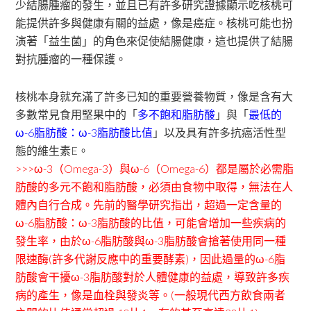
少結腸腫瘤的發生，並且已有許多研究證據顯示吃核桃可
能提供許多與健康有關的益處，像是癌症。核桃可能也扮
演著「益生菌」的角色來促使結腸健康，這也提供了結腸
對抗腫瘤的一種保護。
核桃本身就充滿了許多已知的重要營養物質，像是含有大
多數常見食用堅果中的「
多不飽和脂肪酸
」與「
最低的
ω-6脂肪酸：ω-3脂肪酸比值
」以及具有許多抗癌活性型
態的維生素E。
>>>ω-3（Omega-3）與ω-6（Omega-6）都是屬於必需脂
肪酸的多元不飽和脂肪酸，必須由食物中取得，無法在人
體內自行合成。先前的醫學研究指出，超過一定含量的
ω-6脂肪酸：ω-3脂肪酸的比值，可能會增加一些疾病的
發生率，由於ω-6脂肪酸與ω-3脂肪酸會搶著使用同一種
限速酶(許多代謝反應中的重要酵素)，因此過量的ω-6脂
肪酸會干擾ω-3脂肪酸對於人體健康的益處，導致許多疾
病的產生，像是血栓與發炎等。(一般現代西方飲食兩者