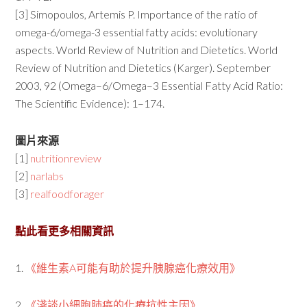
[3] Simopoulos, Artemis P. Importance of the ratio of
omega-6/omega-3 essential fatty acids: evolutionary
aspects. World Review of Nutrition and Dietetics. World
Review of Nutrition and Dietetics (Karger). September
2003, 92 (Omega–6/Omega–3 Essential Fatty Acid Ratio:
The Scientific Evidence): 1–174.
圖片來源
[1]
nutritionreview
[2]
narlabs
[3]
realfoodforager
點此看更多相關資訊
1.
《維生素A可能有助於提升胰腺癌化療效用》
2.
《淺談小細胞肺癌的化療抗性主因》