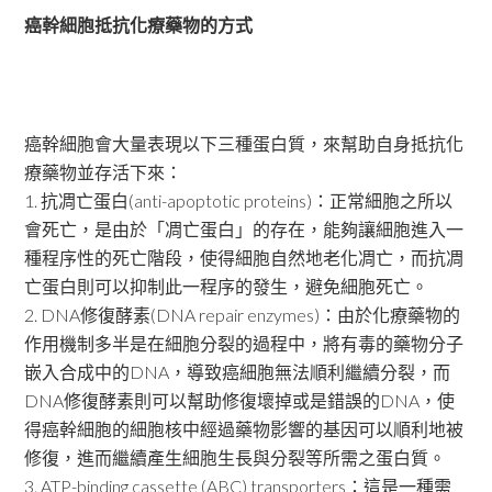
癌幹細胞抵抗化療藥物的方式
癌幹細胞會大量表現以下三種蛋白質，來幫助自身抵抗化
療藥物並存活下來：
1. 抗凋亡蛋白(anti-apoptotic proteins)：正常細胞之所以
會死亡，是由於「凋亡蛋白」的存在，能夠讓細胞進入一
種程序性的死亡階段，使得細胞自然地老化凋亡，而抗凋
亡蛋白則可以抑制此一程序的發生，避免細胞死亡。
2. DNA修復酵素(DNA repair enzymes)：由於化療藥物的
作用機制多半是在細胞分裂的過程中，將有毒的藥物分子
嵌入合成中的DNA，導致癌細胞無法順利繼續分裂，而
DNA修復酵素則可以幫助修復壞掉或是錯誤的DNA，使
得癌幹細胞的細胞核中經過藥物影響的基因可以順利地被
修復，進而繼續產生細胞生長與分裂等所需之蛋白質。
3. ATP-binding cassette (ABC) transporters：這是一種需