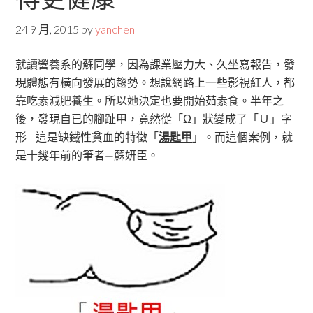
24 9 月, 2015
by
yanchen
就讀營養系的蘇同學，因為課業壓力大、久坐寫報告，發
現體態有橫向發展的趨勢。想說網路上一些影視紅人，都
靠吃素減肥養生。所以她決定也要開始茹素食。半年之
後，發現自已的腳趾甲，竟然從「Ω」狀變成了「Ｕ」字
形—這是缺鐵性貧血的特徵「
湯匙甲
」。而這個案例，就
是十幾年前的筆者—蘇妍臣。