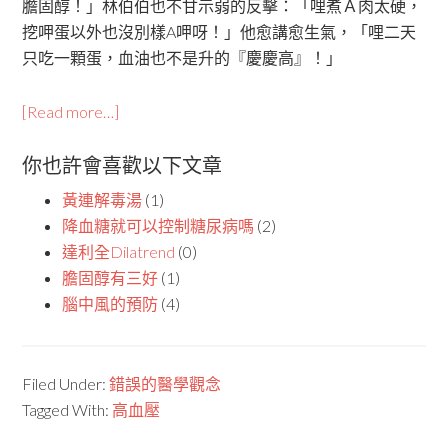
膽固醇！」林伯伯也不甘示弱的反擊：「哩煮Ａ肉太硬，
挖呷蛋以外也沒別樣A呷呀！」他愈講愈生氣，「哩二天
只吃一顆蛋，血油也不是升的『慶慶高』！」
[Read more…]
你也許會喜歡以下文章
黃連解毒湯
(1)
降血糖就可以控制糖尿病嗎
(2)
達利全Dilatrend
(0)
膽固醇有三好
(1)
腦中風的預防
(4)
Filed Under:
錯誤的醫學觀念
Tagged With:
高血壓