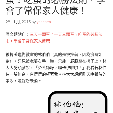
會了常保家人健康！
28 11 月, 2015
by
yanchen
原文轉貼自：
三天一顆蛋？一天三顆蛋？吃蛋的必勝法
則，學會了常保家人健康！
被拎著進衛教室的林伯伯（真的是被拎著，因為瘦骨如
柴），只見被老婆右手一壓，只能一屁股坐在椅子上。林
太太劈頭就說，「營養師呀，哩卡伊哄啦！」我看著林伯
伯一臉無奈，直愣愣的望著我。林太太想起昨天晚餐時的
爭吵，還餘怒未消。