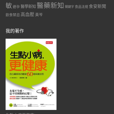
醫藥新知
敏
食安新聞
醫學新知
避孕
食品法規
關鍵字
高血壓
黃芩
飲食禁忌
我的著作