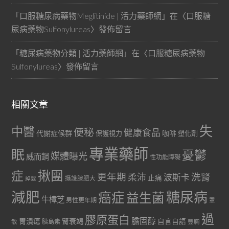
「
口服糖尿病藥物Meglitinide | 活力藥師網
」在〈
口服糖
尿病藥物Sulfonylureas
〉發佈留言
「
糖尿病藥物分類 | 活力藥師網
」在〈
口服糖尿病藥物
Sulfonylureas
〉發佈留言
相關文章
失
中醫
便秘
健康食品
代謝症候群
咖啡
保護視力
塑化劑
專業藥師
眠
憂鬱
媒體曝光
威而鋼
性功能障礙
症
揪團
更年期
洗腎
柔沛
波斯卡
止痛
掉髮
攝護腺肥大
減肥
糖尿病
癌症
益生菌
牛樟芝
男性更年期
罩
過
膠原蛋白
膽固醇
胃潰瘍
腎衰竭
自言自語
胰島素
敏
豐胸