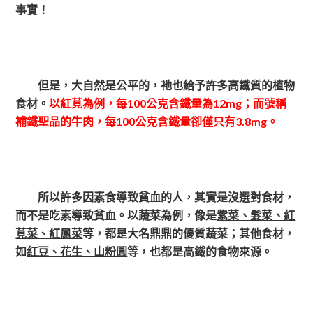
事實！
但是，大自然是公平的，衪也給予許多高鐵質的植物
食材。
以紅莧為例，每100公克含鐵量為12mg；而號稱
補鐵聖品的牛肉，每100公克含鐵量卻僅只有3.8mg。
所以許多因素食導致貧血的人，其實是沒選對食材，
而不是吃素導致貧血。以蔬菜為例，像是
紫菜、髮菜、紅
莧菜、紅鳳菜
等，都是大名鼎鼎的優質蔬菜；其他食材，
如
紅豆、花生、山粉圓
等，也都是高鐵的食物來源。