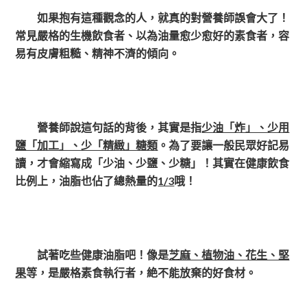
如果抱有這種觀念的人，就真的對營養師誤會大了！
常見嚴格的生機飲食者、以為油量愈少愈好的素食者，容
易有皮膚粗糙、精神不濟的傾向。
營養師說這句話的背後，其實是指
少油「炸」、少用
鹽「加工」、少「精緻」糖類
。為了要讓一般民眾好記易
讀，才會縮寫成「少油、少鹽、少糖」！其實在健康飲食
比例上，油脂也佔了總熱量的
1/3
哦！
試著吃些健康油脂吧！像是
芝麻、植物油、花生、堅
果
等，是嚴格素食執行者，絶不能放棄的好食材。