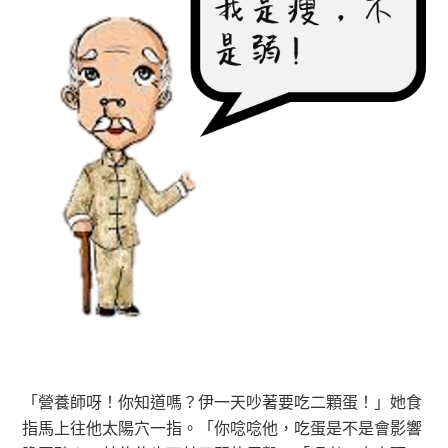
「營養師呀！你知道嗎？伊一天吵著要吃二顆蛋！」她食
指馬上往他太陽穴一指。「你唸唸他，吃蛋是不是會影響