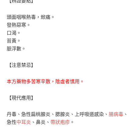
【辨證要點】
頭面咽喉熱毒，焮痛。
發熱惡寒。
口渴。
苔黃。
脈浮數。
【注意禁忌】
本方藥物多苦寒辛散，陰虛者慎用。
【現代應用】
丹毒、急性扁桃腺炎、腮腺炎、上呼吸道感染、
腸病毒
、
急性
中耳炎
、鼻炎、
帶狀疱疹
。