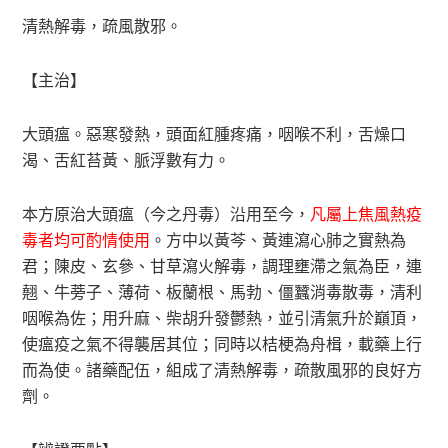
清熱解毒，疏風散邪。
【主治】
大頭瘟。惡寒發熱，頭面紅腫疼痛，咽喉不利，舌燥口
渴、舌紅苔黃、脈浮數有力。
本方原治大頭瘟（今之丹毒）沿用至今，
凡屬上焦風熱疫
毒者均可酌情使用
。方中以黃芩、黃連瀉心肺之實熱為
君；陳皮、玄參、甘草瀉火解毒，調理壅滯之氣為臣，連
翹、牛蒡子、薄荷、板蘭根、馬勃、僵蠶消毒散毒，清利
咽喉為佐；用升麻、柴胡升發鬱熱，並引清氣升於巔頂，
使瘟疫之氣不得襲居其位；同時以桔梗為舟楫，載藥上行
而為使。諸藥配伍，組成了清熱解毒，疏散風邪的良好方
劑。