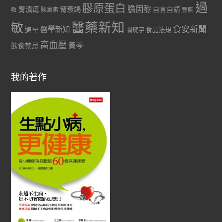
過
膠原蛋白
膽固醇
胃潰瘍
腎衰竭
自言自語
胰島素
敏
豐胸
醫藥新知
敏
食安新聞
醫學新知
避孕
食品法規
關鍵字
高血壓
黃芩
飲食禁忌
我的著作