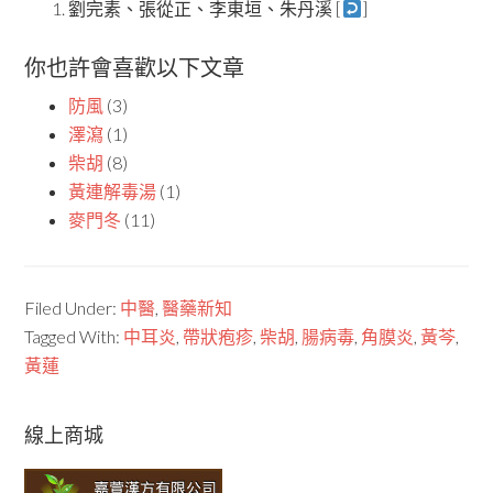
劉完素、張從正、李東垣、朱丹溪 [
]
你也許會喜歡以下文章
防風
(3)
澤瀉
(1)
柴胡
(8)
黃連解毒湯
(1)
麥門冬
(11)
Filed Under:
中醫
,
醫藥新知
Tagged With:
中耳炎
,
帶狀疱疹
,
柴胡
,
腸病毒
,
角膜炎
,
黃芩
,
黃蓮
線上商城