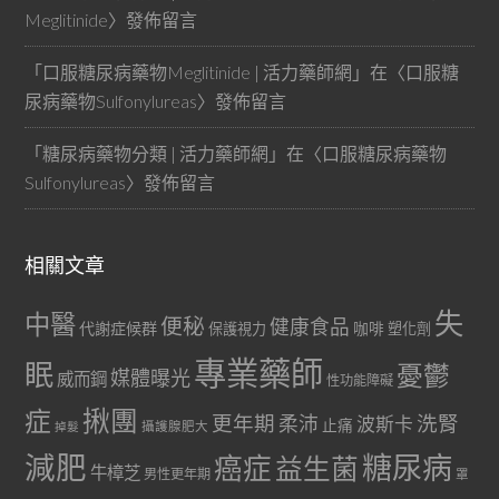
Meglitinide
〉發佈留言
「
口服糖尿病藥物Meglitinide | 活力藥師網
」在〈
口服糖
尿病藥物Sulfonylureas
〉發佈留言
「
糖尿病藥物分類 | 活力藥師網
」在〈
口服糖尿病藥物
Sulfonylureas
〉發佈留言
相關文章
失
中醫
便秘
健康食品
代謝症候群
咖啡
保護視力
塑化劑
專業藥師
眠
憂鬱
媒體曝光
威而鋼
性功能障礙
症
揪團
更年期
洗腎
柔沛
波斯卡
止痛
掉髮
攝護腺肥大
減肥
糖尿病
癌症
益生菌
牛樟芝
男性更年期
罩