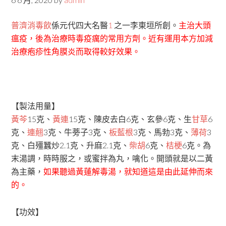
普濟消毒飲
係元代四大名醫
1
之一李東垣所創。
主治大頭
瘟疫，後為治療時毒疫癘的常用方劑。近有運用本方加減
治療疱疹性角膜炎而取得較好效果。
【製法用量】
黃芩
15克、
黃連
15克、陳皮去白6克、玄參6克、生
甘草
6
克、
連翹
3克、牛蒡子3克、
板藍根
3克、馬勃3克、
薄荷
3
克、白殭蠶炒2.1克、升麻2.1克、
柴胡
6克、
桔梗
6克。為
末湯調，時時服之，或蜜拌為丸，噙化。開頭就是以二黃
為主藥，
如果聽過黃蓮解毒湯，就知道這是由此延伸而來
的。
【功效】