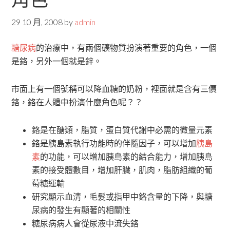
29 10 月, 2008
by
admin
糖尿病
的治療中，有兩個礦物質扮演著重要的角色，一個
是鉻，另外一個就是鋅。
市面上有一個號稱可以降血糖的奶粉，裡面就是含有三價
鉻，鉻在人體中扮演什麼角色呢？？
鉻是在醣類，脂質，蛋白質代謝中必需的微量元素
鉻是胰島素執行功能時的伴隨因子，可以增加
胰島
素
的功能，可以增加胰島素的結合能力，增加胰島
素的接受體數目，增加肝臟，肌肉，脂肪組織的葡
萄糖運輸
研究顯示血清，毛髮或指甲中鉻含量的下降，與糖
尿病的發生有顯著的相關性
糖尿病病人會從尿液中流失鉻