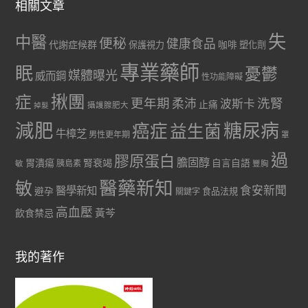
相關文章
失
中醫
便秘
健康食品
代謝症候群
咖啡
保護視力
塑化劑
專業藥師
眠
憂鬱
媒體曝光
威而鋼
性功能障礙
症
揪團
更年期
洗腎
柔沛
波斯卡
止痛
掉髮
攝護腺肥大
減肥
糖尿病
癌症
益生菌
牛樟芝
男性更年期
罩
過
膠原蛋白
膽固醇
胃潰瘍
腎衰竭
自言自語
胰島素
敏
豐胸
醫藥新知
敏
食安新聞
醫學新知
避孕
食品法規
關鍵字
高血壓
黃芩
飲食禁忌
我的著作