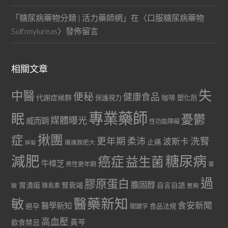
「
糖尿病藥物分類 | 活力藥師網
」在〈
口服糖尿病藥物
Sulfonylureas
〉發佈留言
相關文章
失
中醫
便秘
健康食品
代謝症候群
咖啡
保護視力
塑化劑
專業藥師
眠
憂鬱
媒體曝光
威而鋼
性功能障礙
症
揪團
更年期
洗腎
柔沛
波斯卡
止痛
掉髮
攝護腺肥大
減肥
糖尿病
癌症
益生菌
牛樟芝
男性更年期
罩
過
膠原蛋白
膽固醇
胃潰瘍
腎衰竭
自言自語
胰島素
敏
豐胸
醫藥新知
敏
食安新聞
醫學新知
避孕
食品法規
關鍵字
高血壓
黃芩
飲食禁忌