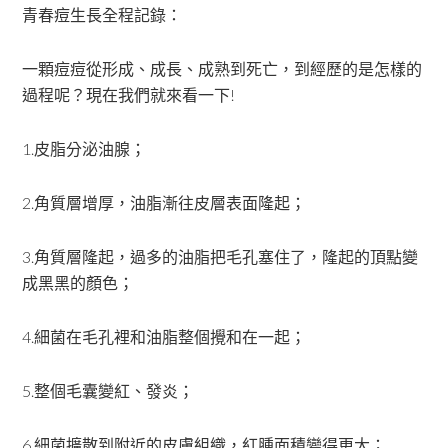
青春痘生長全程記錄：
一顆痘痘從形成、成長、成熟到死亡，到經歷的是怎樣的
過程呢？現在我們就來看一下!
1.皮脂分泌油腺；
2.角質層增厚，油脂漸往皮層表面隆起；
3.角質層隆起，過多的油脂把毛孔塞住了，隆起的頂點變
成黑黑的顏色；
4.細菌在毛孔裡和油脂整個攪和在一起；
5.整個毛囊變紅、發炎；
6.細菌擴散到附近的皮膚組織，紅腫面積變得更大；