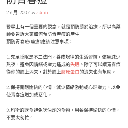
2 6 月, 2007
by
admin
醫學上有一個重要的觀念，就是預防勝於治療，所以高藥
師要告訴大家如何預防青春痘的產生
預防青春痘(痤瘡)應該注意事項：
1. 充足睡眠是不二法門，養成規律的生活習慣，儘量減少
熬夜，避免因情緒或壓力造成的
失眠
。除了可以讓青春痘
從你的臉上消失，對於臉上
膠原蛋白
的流失也有幫助。
2. 保持開朗惀快的心情，減少情緒激動或心理壓力，以免
使青春痘增加或惡化。
3. 均衡的飲食避免吃油炸的食物，用餐保持愉快的心情，
不要太匆忙。