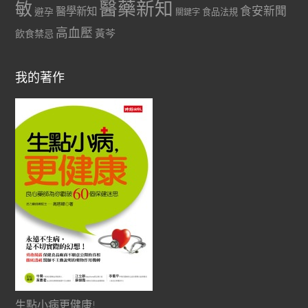
醫藥新知
敏
食安新聞
醫學新知
避孕
食品法規
關鍵字
高血壓
黃芩
飲食禁忌
我的著作
生點小病更健康!