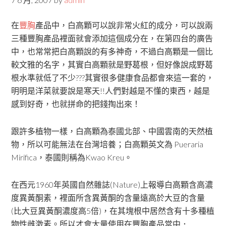
在
豐胸
產品中，白高顆可以說非常火紅的成分，可以說兩
三種豐胸產品裡面就會添加這個成分在，在第四台的廣告
中，也常常把白高顆說的有多神奇，不過白高顆是一個比
較文雅的名字，其實白高顆就是野葛根，但好像說成野葛
根水準就低了不少???其實很多健康食品都會來這一套的，
明明是洋菜就要說是寒天!!人們對越是不懂的東西，越是
感到好奇，也就拼命的把錢掏出來！
跟許多植物一樣，白高顆為泰國北部、中國雲南的天然植
物，所以可能無法在台灣培養；白高顆英文為 Pueraria
Mirifica，泰國則稱為Kwao Kreu。
在西元1960年英國自然雜誌(Nature)上報導白高顆含高濃
度異黃酮素，裡面所含異黃酮的含量遠高於大豆的含量
(比大豆異黃酮濃度高5倍)，在其塊根中居然含有十多種植
物性雌激素。所以才會大量使用在豐胸產品當中．