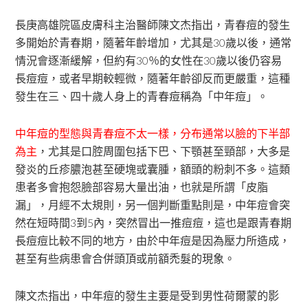
長庚高雄院區皮膚科主治醫師陳文杰指出，青春痘的發生
多開始於青春期，隨著年齡增加，尤其是30歲以後，通常
情況會逐漸緩解，但約有30％的女性在30歲以後仍容易
長痘痘，或者早期較輕微，隨著年齡卻反而更嚴重，這種
發生在三、四十歲人身上的青春痘稱為「中年痘」。
中年痘的型態與青春痘不太一樣，分布通常以臉的下半部
為主
，尤其是口腔周圍包括下巴、下顎甚至頸部，大多是
發炎的丘疹膿泡甚至硬塊或囊腫，額頭的粉刺不多。這類
患者多會抱怨臉部容易大量出油，也就是所謂「皮脂
漏」，月經不太規則，另一個判斷重點則是，中年痘會突
然在短時間3到5內，突然冒出一推痘痘，這也是跟青春期
長痘痘比較不同的地方，由於中年痘是因為壓力所造成，
甚至有些病患會合併頭頂或前額禿髮的現象。
陳文杰指出，中年痘的發生主要是受到男性荷爾蒙的影