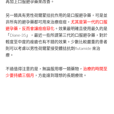
再加上口服避孕藥來改善。
另一類具有男性荷爾蒙拮抗作用的是口服避孕藥，可是並
非所有的避孕藥都可用來治療痘痘，
尤其是第一代的口服
避孕藥，反而會讓痘痘惡化
。效果最明確且使用最久的是
「Diane-35」，最近一些所謂第三代的口服避孕藥，對於
輕度至中度的痤瘡也有不錯的效果。少數比較嚴重的患者
則可以考慮以男性荷爾蒙接受體拮抗劑flutamide 來治
療。
不過值得注意的是，無論服用哪一類藥物，
治療的時間至
少要持續三個月
，方能達到理想的長期療效。