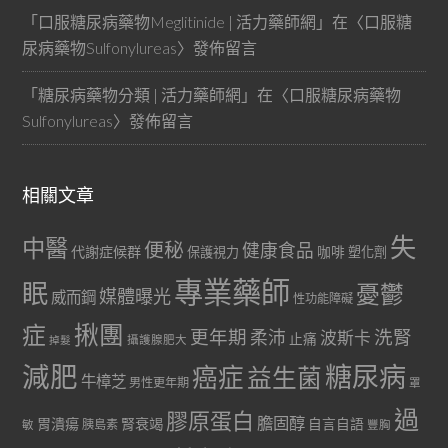
「
口服糖尿病藥物Meglitinide | 活力藥師網
」在〈
口服糖
尿病藥物Sulfonylureas
〉發佈留言
「
糖尿病藥物分類 | 活力藥師網
」在〈
口服糖尿病藥物
Sulfonylureas
〉發佈留言
相關文章
失
中醫
便秘
健康食品
代謝症候群
咖啡
保護視力
塑化劑
專業藥師
眠
憂鬱
媒體曝光
威而鋼
性功能障礙
症
揪團
更年期
洗腎
柔沛
波斯卡
止痛
掉髮
攝護腺肥大
減肥
糖尿病
癌症
益生菌
牛樟芝
男性更年期
罩
過
膠原蛋白
膽固醇
胃潰瘍
腎衰竭
自言自語
胰島素
敏
豐胸