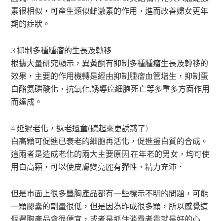
素很相似，可產生類似雌激素的作用，進而改善婦女更年
期的症狀。
3.抑制多種腫瘤的生長及轉移
根據大量研究顯示，異黃酮有抑制多種腫瘤生長及轉移的
效果，主要的作用機轉是經由抑制腫瘤血管增生，抑制蛋
白酪氨磷酸化，抗氧化,誘導癌細胞死亡等多重多方面作用
而達成。
4.延遲老化，返老還童(聽起來更誘惑了)
白高顆可促進已衰老的細胞再活化，促進蛋白質的合成。
這兩者是造成老化的兩大主要原因.在年老的男女，均可使
用白高顆，可以使皮膚變亮麗有彈性，精力充沛．
但是市面上很多豐胸產品都有一些標示不明的問題，可能
一顆膠囊的劑量很低，但是因為昨成很多顆，所以感覺這
個豐胸產品會很便宜，或者是抓住消費者貴就是好的心