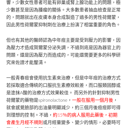
響，少數女性患者可能有卵巢或腎上腺功能上的問題，極
少數甚至是因為腫瘤的關係。大多數患者抽血檢查是正常
的，問題就出在皮膚本身合成製造了過多的男性荷爾蒙，
因此男性荷爾蒙抑制劑在治療上扮演了相當重要的角色。
但也有其他的醫師認為中年痘主要是受到壓力的影響，因
為壓力才造成賀爾蒙分泌失調，不過到底是因為器官上的
問題，還是因為壓力而造成的，可能還需要更多的科學研
究來佐證才能釐清。
一般青春痘會使用抗生素來治療，但是中年痘的治療方式
若採取適合傳統的口服抗生素療效較差，而口服類固醇或
是塗抹A酸的治療方式效果較佳。 而另外的針對抑制男性
荷爾蒙的藥物是spironolactone，
一般在服用一個月後
，
就會感覺臉部的出油量明顯減少，約三個月後痘痘即可得
到理想的控 制。不過，
約15％的病人服用此藥後，初期
會產生月經不規則
或月經量變多、變少的情形，必要時可