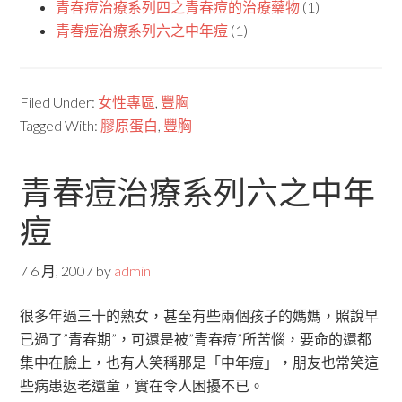
青春痘治療系列四之青春痘的治療藥物
(1)
青春痘治療系列六之中年痘
(1)
Filed Under:
女性專區
,
豐胸
Tagged With:
膠原蛋白
,
豐胸
青春痘治療系列六之中年
痘
7 6 月, 2007
by
admin
很多年過三十的熟女，甚至有些兩個孩子的媽媽，照說早
已過了”青春期”，可還是被”青春痘”所苦惱，要命的還都
集中在臉上，也有人笑稱那是「中年痘」，朋友也常笑這
些病患返老還童，實在令人困擾不已。