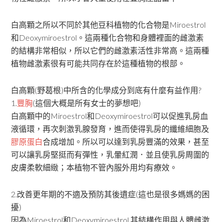
白高顆之所以不同於其他豆科植物的化合物是Miroestrol
和Deoxymiroestrol。這兩種化合物和身體裡面的雌激素
的結構非常相似，所以它們的雌激素活性非常高。這兩種
植物雌激素很有可能共同存在於這種植物的根部。
白高顆(野葛根)中所含的化學成分到底有什麼有益作用?
1.
豐胸
(這個大概是所有女士的夢想吧)
白高顆中的Miroestrol和Deoxymiroestrol可以促進乳房血
液循環，再次刺激乳腺發育，進而使得乳房的纖維細胞及
膠原蛋白
合成增加。所以可以達到乳房豐滿的效果，甚至
可以讓乳房堅挺而有彈性，乳暈紅潤．並且使乳房周圍的
皮膚柔軟細緻；本植物不管內服外用均有療效。
2.改善更年期的不適及預防其後遺症(這也是很多媽媽的困
擾)
因為Miroestrol和Deoxymiroestrol,其結構作用與人體雌激