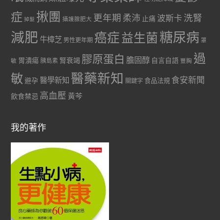
症
揪團
更年期
洗腎
柔沛
波斯卡
止痛
掉髮
攝護腺肥大
減肥
糖尿病
癌症
益生菌
牛樟芝
男性更年期
罩
過
膠原蛋白
膽固醇
胃潰瘍
腎衰竭
自言自語
胰島素
敏
豐胸
醫藥新知
敏
食安新聞
醫學新知
避孕
食品法規
關鍵字
高血壓
黃芩
飲食禁忌
我的著作