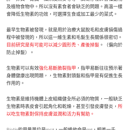
及植物食物中。所以沒有素食者會缺乏的問題。高溫一樣
會降低生物素的功效，可選擇生食或加工最少的菜式。
最早生物素被發現，就是用於治療大鼠脫毛和皮膚損傷過
程中被發現的，所以這一維生素和毛髮生長關係很密切。
目前研究是有可能可以減少圓形禿、產後掉髮
。（偏向於
防止掉髮）。
生物素可以有效
強化易斷脆裂指甲
，指甲易斷往往預示著
身體健康出現問題，，生物素對頭髮和指甲是有促進生長
作用的。
生物素是維持機體上皮組織健全所必須的物質，一般缺乏
生物素時表皮會引起角化和乾燥，甚至引發皮膚發炎，
所
以吃生物素對保持皮膚滋潤和活力有幫助。
Biotin的用量單位是mcg，一般維他命是mg，相差一千