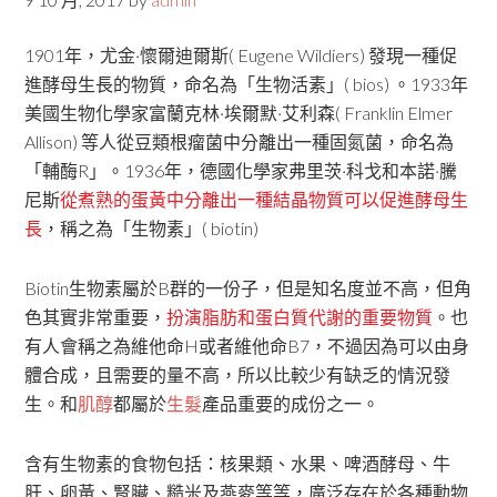
1901年，尤金·懷爾迪爾斯( Eugene Wildiers) 發現一種促
進酵母生長的物質，命名為「生物活素」( bios) 。1933年
美國生物化學家富蘭克林·埃爾默·艾利森( Franklin Elmer
Allison) 等人從豆類根瘤菌中分離出一種固氮菌，命名為
「輔酶R」。1936年，德國化學家弗里茨·科戈和本諾·騰
尼斯
從煮熟的蛋黃中分離出一種結晶物質可以促進酵母生
長
，稱之為「生物素」( biotin)
Biotin生物素屬於B群的一份子，但是知名度並不高，但角
色其實非常重要，
扮演脂肪和蛋白質代謝的重要物質
。也
有人會稱之為維他命H或者維他命B7，不過因為可以由身
體合成，且需要的量不高，所以比較少有缺乏的情況發
生。和
肌醇
都屬於
生髮
產品重要的成份之一。
含有生物素的食物包括：核果類、水果、啤酒酵母、牛
肝、卵黃、腎臟、糙米及燕麥等等，廣泛存在於各種動物