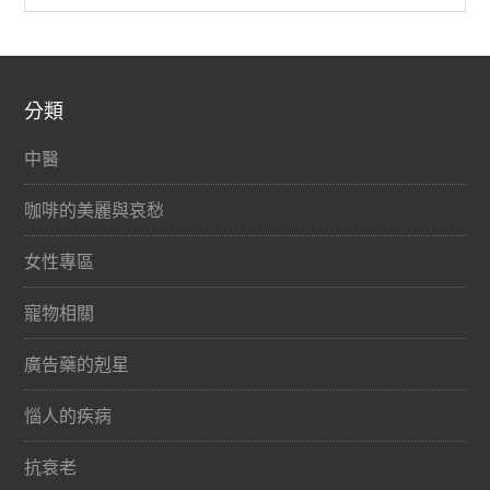
分類
中醫
咖啡的美麗與哀愁
女性專區
寵物相關
廣告藥的剋星
惱人的疾病
抗衰老