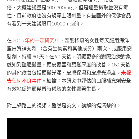
倍，大概建議量是100-300mcg，但是過量攝取並沒有毒
性，目前政府也沒有規範上限劑量。有些國外的保健食品
有看到一天建議服用10000mcg的。
在
2015 年的一項研究
中，頭髮稀疏的女性每天服用海洋
蛋白質補充劑 （含有生物素和其他成分）兩次，或服用安
慰劑，持續 90 天。在 90 天後，明顯更多的對照治療對象
感知到整體髮量、頭皮覆蓋和頭髮厚度的改善。180 天後
的其他改善包括頭髮光澤、皮膚保濕和皮膚光滑度。
未報
告任何不良事件
。
結論：
本研究中評估的口服補充劑安全
有效地促進頭髮暫時稀疏的女性顯著生長。
附上網路上的視頻，雖然是英文，講解的挺清楚的。