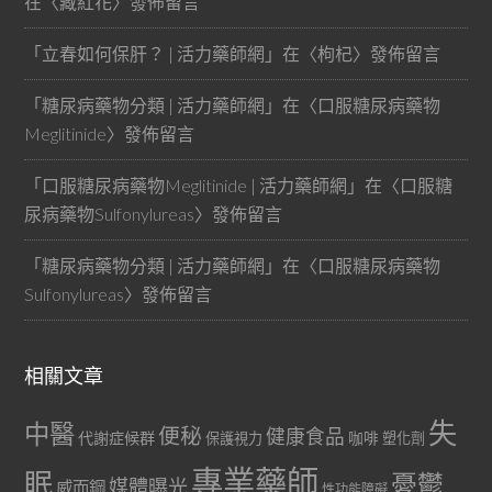
在〈
藏紅花
〉發佈留言
「
立春如何保肝？ | 活力藥師網
」在〈
枸杞
〉發佈留言
「
糖尿病藥物分類 | 活力藥師網
」在〈
口服糖尿病藥物
Meglitinide
〉發佈留言
「
口服糖尿病藥物Meglitinide | 活力藥師網
」在〈
口服糖
尿病藥物Sulfonylureas
〉發佈留言
「
糖尿病藥物分類 | 活力藥師網
」在〈
口服糖尿病藥物
Sulfonylureas
〉發佈留言
相關文章
失
中醫
便秘
健康食品
代謝症候群
咖啡
保護視力
塑化劑
專業藥師
眠
憂鬱
媒體曝光
威而鋼
性功能障礙