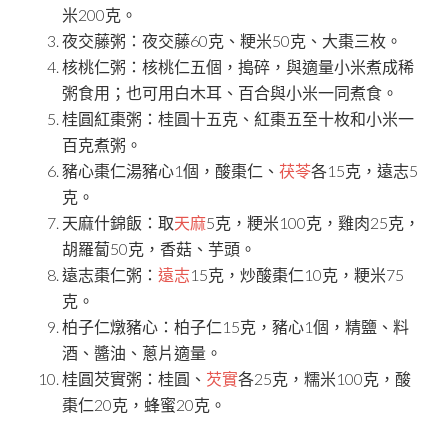
米200克。
夜交藤粥：夜交藤60克、粳米50克、大棗三枚。
核桃仁粥：核桃仁五個，搗碎，與適量小米煮成稀
粥食用；也可用白木耳、百合與小米一同煮食。
桂圓紅棗粥：桂圓十五克、紅棗五至十枚和小米一
百克煮粥。
豬心棗仁湯豬心1個，酸棗仁、
茯苓
各15克，遠志5
克。
天麻什錦飯：取
天麻
5克，粳米100克，雞肉25克，
胡羅蔔50克，香菇、芋頭。
遠志棗仁粥：
遠志
15克，炒酸棗仁10克，粳米75
克。
柏子仁燉豬心：柏子仁15克，豬心1個，精鹽、料
酒、醬油、蔥片適量。
桂圓芡實粥：桂圓、
芡實
各25克，糯米100克，酸
棗仁20克，蜂蜜20克。