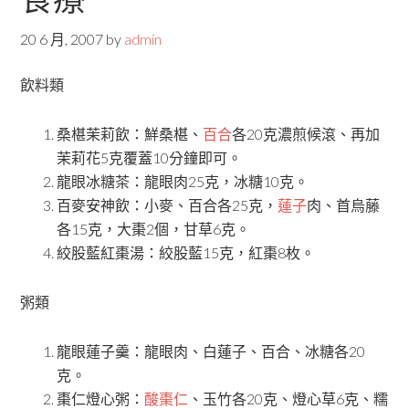
20 6 月, 2007
by
admin
飲料類
桑椹茉莉飲：鮮桑椹、
百合
各20克濃煎候滾、再加
茉莉花5克覆蓋10分鐘即可。
龍眼冰糖茶：龍眼肉25克，冰糖10克。
百麥安神飲：小麥、百合各25克，
蓮子
肉、首烏藤
各15克，大棗2個，甘草6克。
絞股藍紅棗湯：絞股藍15克，紅棗8枚。
粥類
龍眼蓮子羹：龍眼肉、白蓮子、百合、冰糖各20
克。
棗仁燈心粥：
酸棗仁
、玉竹各20克、燈心草6克、糯