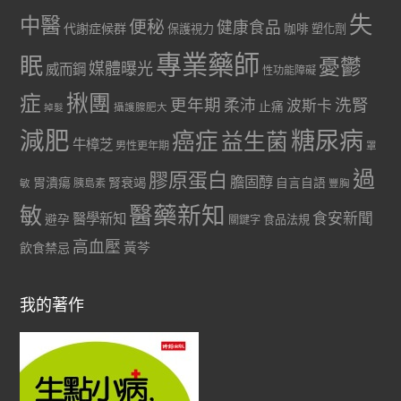
失
中醫
便秘
健康食品
代謝症候群
咖啡
保護視力
塑化劑
專業藥師
眠
憂鬱
媒體曝光
威而鋼
性功能障礙
症
揪團
更年期
洗腎
柔沛
波斯卡
止痛
掉髮
攝護腺肥大
減肥
糖尿病
癌症
益生菌
牛樟芝
男性更年期
罩
過
膠原蛋白
膽固醇
胃潰瘍
腎衰竭
自言自語
胰島素
敏
豐胸
醫藥新知
敏
食安新聞
醫學新知
避孕
食品法規
關鍵字
高血壓
黃芩
飲食禁忌
我的著作