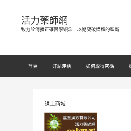
活力藥師網
致力於傳播正確醫學觀念，以期突破媒體的壟斷
首頁
好站連結
如何取得密碼
線上商城