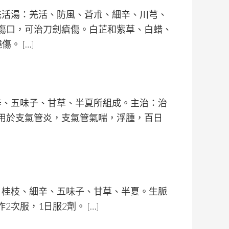
味羌活湯：羌活、防風、蒼朮、細辛、川芎、
傷口，可治刀劍瘡傷。白芷和紫草、白蜡、
。 […]
細辛、五味子、甘草、半夏所組成。主治：治
用於支氣管炎，支氣管氣喘，浮腫，百日
薑、桂枝、細辛、五味子、甘草、半夏。生脈
2次服，1日服2劑。 […]