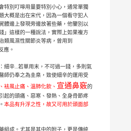
會特別叮嚀用量要特別小心，通常單獨
題大概是出在宋代，因為一個看守犯人
屍體邊上發現旁邊放著些藥，他鑒別以
錢」這樣的一種說法，實際上如果複方
治類風濕性關節炎等病，曾用到
良反應。
：細辛…若單用末，不可過一錢，多則氣
醫師仍奉之為圭臬，致使細辛的運用受
宣通鼻竅
、袪風止痛、溫肺化飲、
的
引起的頭痛、惡寒、發熱、全身骨節疼
。
本品有升浮之性，故又可用於頭面部
藥組成。尤其是其中的附子，更是傳統