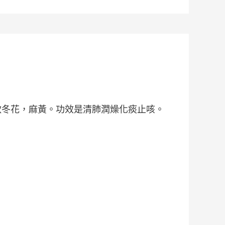
，款冬花，麻黃。功效是清肺潤燥化痰止咳。