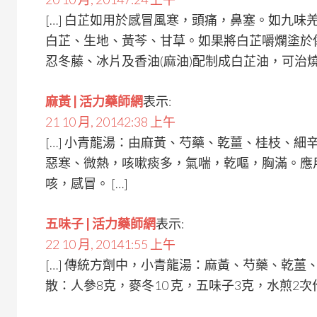
[…] 白芷如用於感冒風寒，頭痛，鼻塞。如九
白芷、生地、黃芩、甘草。如果將白芷嚼爛塗於
忍冬藤、冰片及香油(麻油)配制成白芷油，可治燒傷
麻黃 | 活力藥師網
表示:
21 10 月, 20142:38 上午
[…] 小青龍湯：由麻黃、芍藥、乾薑、桂枝、
惡寒、微熱，咳嗽痰多，氣喘，乾嘔，胸滿。應
咳，感冒。 […]
五味子 | 活力藥師網
表示:
22 10 月, 20141:55 上午
[…] 傳統方劑中，小青龍湯：麻黃、芍藥、乾
散：人參8克，麥冬10 克，五味子3克，水煎2次作