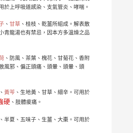
用於上呼吸道感染、支氣管炎、哮喘。
子
、
甘草
、桂枝、乾薑所組成。解表散
小青龍湯也有禁忌，因本方多溫燥之品
荷
、防風、茶葉、槐花、甘菊花、香附
散風邪、偏正頭痛、頭暈、頭暈、頭
、
黃芩
、生地黃、甘草、細辛。可用於
強硬
、肢體痠痛。
、半夏、五味子、生薑、大棗。可用於