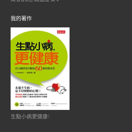
我的著作
生點小病更健康!