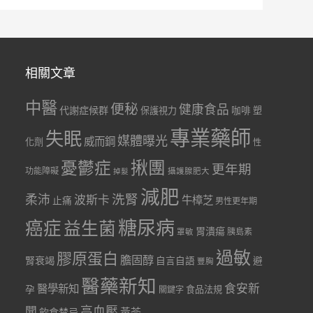
相關文章
中醫
便秘
健康食品
代謝症候群
咖啡
保護視力
塑
專業藥師
失眠
媒體曝光
威而鋼
化劑
性
憂鬱症
揪團
更年期
功能障礙
掉髮
攝護腺肥大
減肥
洗腎
柔沛
波斯卡
牛樟芝
止痛
男性更年期
糖尿病
癌症
益生菌
胃潰瘍
胰島素
罩敏
過敏
膠原蛋白
膽固醇
腎衰竭
自言自語
避
豐胸
醫藥新知
食安新
醫學新知
孕
食品法規
關鍵字
聞
高血壓
黃芩
飲食禁忌