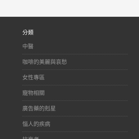
分類
中醫
咖啡的美麗與哀愁
女性專區
寵物相關
廣告藥的剋星
惱人的疾病