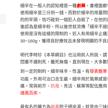
細辛在一般人的認知裡是一種
劇藥
，書裡面都
使用細辛是三分到一錢。而對於細辛的用量問
的的牢頭，恰巧碰到一個犯人自殺了，在他的
後認為是細辛粉，所以後世就流傳「細辛不過
使用是沒有這樣的限制的。
近人有用細辛止痛
30~160g，獲得良好療效且未發現明顯的不
明代李時珍《本草綱目》也沿用前人所說，謂
悶塞不通則死，雖死無傷。直到現在，大多數
到一定的制約。細辛味辛，性溫。有
發表散寒
功能。外用可治口舌生瘡。細辛用於風寒感冒
痛。常與荊芥、
防風
、羌活、蘇葉等配伍應用
諸風百疾。
最有名的藥方為
麻黃
附子細辛湯，就是由三味