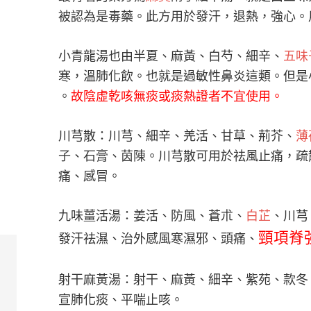
被認為是毒藥。此方用於發汗，退熱，強心。
小青龍湯也由半夏、麻黃、白芍、細辛、
五味
寒，溫肺化飲。也就是過敏性鼻炎這類。但是
。
故陰虛乾咳無痰或痰熱證者不宜使用。
川芎散：川芎、細辛、羌活、甘草、荊芥、
薄
子、石膏、茵陳。川芎散可用於祛風止痛，疏
痛、感冒。
九味薑活湯：姜活、防風、蒼朮、
白芷
、川芎
頸項脊
發汗祛濕、治外感風寒濕邪、頭痛、
射干麻黃湯：射干、麻黃、細辛、紫苑、款冬
宣肺化痰、平喘止咳。