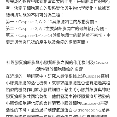
與完成的過程中起到相當重要的作用，是細胞凋亡的執行
者，決定了細胞凋亡的形態變化與生物化學變化。依據其
結構與功能的不同可分為三種：
第一，Caspase-2,-8,-9,-10與細胞凋亡的啟動有關。
第二，Caspase-3,-6,-7主要與細胞凋亡的最終執行有關。
第三，Caspase-1,-4,-5,-14與細胞凋亡的關係並不密切，主
要是與發炎訊號的產生以及免疫的調節有關。
神經膠質瘤細胞與小膠質細胞之間的作用機制及Caspase-
3活性對於細胞腫瘤的影響
在近期的一項研究中，研究人員便根據上述Caspase控制
小膠質細胞的活化機制，來尋求癌細胞是否也有透過某種
類似的機制作用於小膠質細胞。藉由將小膠質細胞與神經
膠質瘤細胞共同培養後，他們發現由神經膠質瘤所誘發的
小膠質細胞轉化反應會伴隨著小膠質細胞Caspase-3基礎
活性的下降，並透過抑制硫氧還蛋白-2(thioredoxin-2是存
在於細胞粒線體的一種氧化還原蛋白)的活性來增加與粒