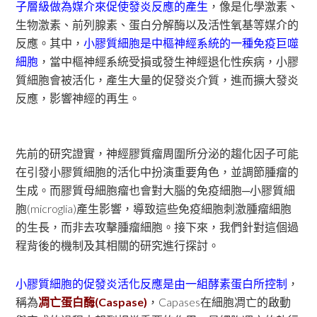
子層級做為媒介來促使發炎反應的產生
，像是化學激素、
生物激素、前列腺素、蛋白分解酶以及活性氧基等媒介的
反應。其中，
小膠質細胞是中樞神經系統的一種免疫巨噬
細胞
，當中樞神經系統受損或發生神經退化性疾病，小膠
質細胞會被活化，產生大量的促發炎介質，進而擴大發炎
反應，影響神經的再生。
先前的研究證實，神經膠質瘤周圍所分泌的趨化因子可能
在引發小膠質細胞的活化中扮演重要角色，並調節腫瘤的
生成。而膠質母細胞瘤也會對大腦的免疫細胞─小膠質細
胞(microglia)產生影響，導致這些免疫細胞刺激腫瘤細胞
的生長，而非去攻擊腫瘤細胞。接下來，我們針對這個過
程背後的機制及其相關的研究進行探討。
小膠質細胞的促發炎活化反應是由一組酵素蛋白所控制
，
稱為
凋亡蛋白酶(Caspase)
，Capases在細胞凋亡的啟動