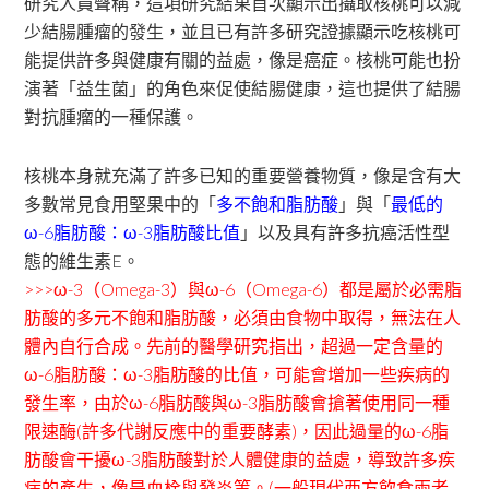
研究人員聲稱，這項研究結果首次顯示出攝取核桃可以減
少結腸腫瘤的發生，並且已有許多研究證據顯示吃核桃可
能提供許多與健康有關的益處，像是癌症。核桃可能也扮
演著「益生菌」的角色來促使結腸健康，這也提供了結腸
對抗腫瘤的一種保護。
核桃本身就充滿了許多已知的重要營養物質，像是含有大
多數常見食用堅果中的「
多不飽和脂肪酸
」與「
最低的
ω-6脂肪酸：ω-3脂肪酸比值
」以及具有許多抗癌活性型
態的維生素E。
>>>ω-3（Omega-3）與ω-6（Omega-6）都是屬於必需脂
肪酸的多元不飽和脂肪酸，必須由食物中取得，無法在人
體內自行合成。先前的醫學研究指出，超過一定含量的
ω-6脂肪酸：ω-3脂肪酸的比值，可能會增加一些疾病的
發生率，由於ω-6脂肪酸與ω-3脂肪酸會搶著使用同一種
限速酶(許多代謝反應中的重要酵素)，因此過量的ω-6脂
肪酸會干擾ω-3脂肪酸對於人體健康的益處，導致許多疾
病的產生，像是血栓與發炎等。(一般現代西方飲食兩者