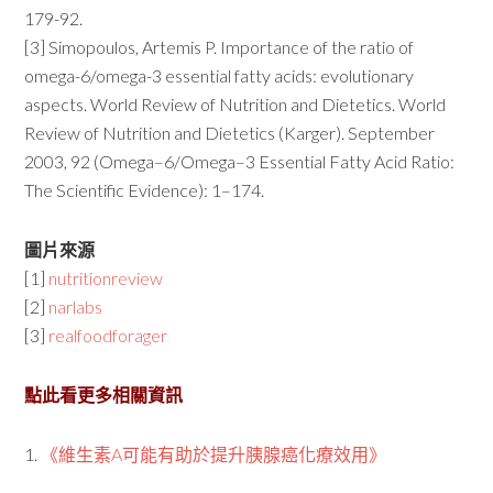
179-92.
[3] Simopoulos, Artemis P. Importance of the ratio of
omega-6/omega-3 essential fatty acids: evolutionary
aspects. World Review of Nutrition and Dietetics. World
Review of Nutrition and Dietetics (Karger). September
2003, 92 (Omega–6/Omega–3 Essential Fatty Acid Ratio:
The Scientific Evidence): 1–174.
圖片來源
[1]
nutritionreview
[2]
narlabs
[3]
realfoodforager
點此看更多相關資訊
1.
《維生素A可能有助於提升胰腺癌化療效用》