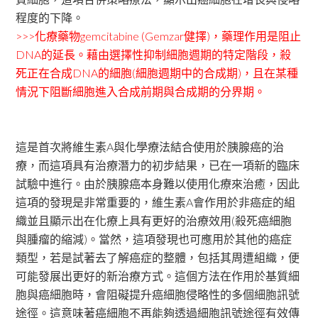
程度的下降。
>>>化療藥物gemcitabine (Gemzar健擇)，藥理作用是阻止
DNA的延長。藉由選擇性抑制細胞週期的特定階段，殺
死正在合成DNA的細胞(細胞週期中的合成期)，且在某種
情況下阻斷細胞進入合成前期與合成期的分界期。
這是首次將維生素A與化學療法結合使用於胰腺癌的治
療，而這項具有治療潛力的初步結果，已在一項新的臨床
試驗中進行。由於胰腺癌本身難以使用化療來治癒，因此
這項的發現是非常重要的，維生素A會作用於非癌症的組
織並且顯示出在化療上具有更好的治療效用(殺死癌細胞
與腫瘤的縮減)。當然，這項發現也可應用於其他的癌症
類型，若是試著去了解癌症的整體，包括其周遭組織，便
可能發展出更好的新治療方式。這個方法在作用於基質細
胞與癌細胞時，會阻礙提升癌細胞侵略性的多個細胞訊號
途徑。這意味著癌細胞不再能夠透過細胞訊號途徑有效傳