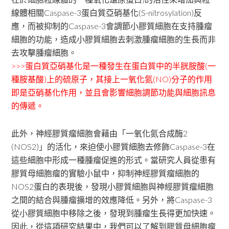
線體相關Caspase-3蛋白質亞硝基化(S-nitrosylation)反
應，而被抑制的Caspase-3會調節小膠質細胞在支持腫瘤
細胞的功能，造成小膠質細胞去刺激腫瘤細胞的生長而非
去攻擊腫瘤細胞。
>>>蛋白質亞硝基化是一種發生在蛋白質中的半胱胺酸(一
種胺基酸)上的硫原子，其接上一氧化氮(NO)分子的作用
即是亞硝基化作用，並且會影響細胞調節功能與細胞訊息
的傳遞。
此外，神經膠質瘤細胞會藉由「一氧化氮合成酶2
(NOS2)」的活化，來迫使小膠質細胞去修飾Caspase-3在
這些細胞中形成一種腫瘤促進的形式。當研究人員從患有
膠質母細胞瘤的實驗小鼠中，抑制神經膠質瘤細胞的
NOS2蛋白的表現後，發現小膠質細胞與神經膠質瘤細胞
之間的結合與腫瘤擴增的效應降低。另外，將Caspase-3
從小膠質細胞中移除之後，發現到腫瘤生長得更加快速。
因此，從這項研究結果中，我們可以了解到膠質母細胞瘤