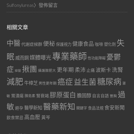
Sulfonylureas
〉發佈留言
相關文章
失
中醫
便秘
健康食品
代謝症候群
咖啡
保護視力
塑化劑
專業藥師
眠
憂鬱
媒體曝光
威而鋼
性功能障礙
症
揪團
更年期
洗腎
柔沛
波斯卡
止痛
掉髮
攝護腺肥大
減肥
糖尿病
癌症
益生菌
牛樟芝
男性更年期
罩
過
膠原蛋白
膽固醇
胃潰瘍
腎衰竭
自言自語
胰島素
敏
豐胸
醫藥新知
敏
食安新聞
醫學新知
避孕
食品法規
關鍵字
高血壓
黃芩
飲食禁忌