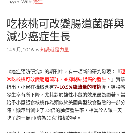
Tagged With:
癌症
吃核桃可改變腸道菌群與
減少癌症生長
14 9 月, 2016
by
知識就是力量
《癌症預防研究》的期刊中，有一項新的研究發現：『
經
常吃核桃可改變腸道菌群，並抑制結腸癌的發生。
』實驗
指出，小鼠在攝取含有
7~10.5%總熱量的核桃
後，結腸癌
發生率有所下降，尤其對於雄性小鼠的效果最為顯著。當
給予小鼠餵食核桃作為類似於美國典型飲食型態的一部分
時，顯示出減少了2.3倍的腫瘤發生率，相當於人類一天
吃了約一盎司(約為30克)核桃的量。