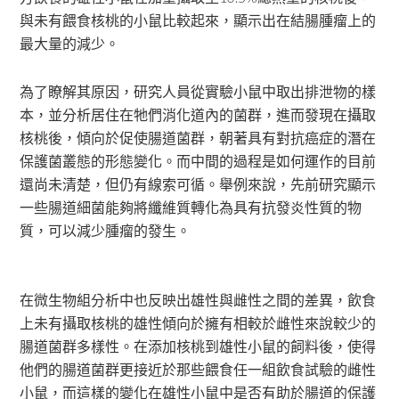
與未有餵食核桃的小鼠比較起來，顯示出在結腸腫瘤上的
最大量的減少。
為了瞭解其原因，研究人員從實驗小鼠中取出排泄物的樣
本，並分析居住在牠們消化道內的菌群，進而發現在攝取
核桃後，傾向於促使腸道菌群，朝著具有對抗癌症的潛在
保護菌叢態的形態變化。而中間的過程是如何運作的目前
還尚未清楚，但仍有線索可循。舉例來說，先前研究顯示
一些腸道細菌能夠將纖維質轉化為具有抗發炎性質的物
質，可以減少腫瘤的發生。
在微生物組分析中也反映出雄性與雌性之間的差異，飲食
上未有攝取核桃的雄性傾向於擁有相較於雌性來說較少的
腸道菌群多樣性。在添加核桃到雄性小鼠的飼料後，使得
他們的腸道菌群更接近於那些餵食任一組飲食試驗的雌性
小鼠，而這樣的變化在雄性小鼠中是否有助於腸道的保護