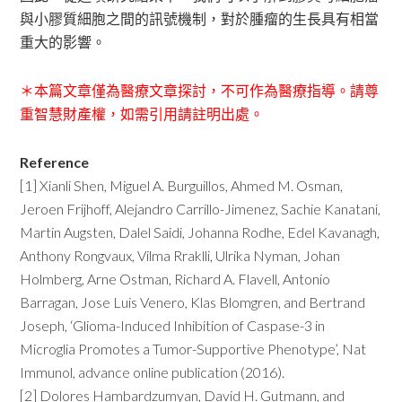
與小膠質細胞之間的訊號機制，對於腫瘤的生長具有相當
重大的影響。
＊本篇文章僅為醫療文章探討，不可作為醫療指導。請尊
重智慧財產權，如需引用請註明出處。
Reference
[1] Xianli Shen, Miguel A. Burguillos, Ahmed M. Osman,
Jeroen Frijhoff, Alejandro Carrillo-Jimenez, Sachie Kanatani,
Martin Augsten, Dalel Saidi, Johanna Rodhe, Edel Kavanagh,
Anthony Rongvaux, Vilma Rraklli, Ulrika Nyman, Johan
Holmberg, Arne Ostman, Richard A. Flavell, Antonio
Barragan, Jose Luis Venero, Klas Blomgren, and Bertrand
Joseph, ‘Glioma-Induced Inhibition of Caspase-3 in
Microglia Promotes a Tumor-Supportive Phenotype’, Nat
Immunol, advance online publication (2016).
[2] Dolores Hambardzumyan, David H. Gutmann, and