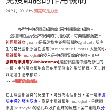
24 9 月, 2016
by
知識就是力量
多型性神經膠母細胞瘤 (惡性腦腫瘤) 細胞。
這種細胞呈現出不規則的手指形狀，可向腦部擴散。
神經膠質瘤(glioma)
是異常增生的膠質細胞(glial cells)所產
生的常見腦部原發性腫瘤(primary brain tumor)，大量的
小
膠質細胞(microglia)
的侵入是神經膠質瘤的特徵。其中，
膠質母細胞瘤(Glioblastomas)
是腦部腫瘤中最為惡性的
一種，由於腫瘤細胞會侵犯周圍健康的腦部組織，因此難
以透過手術來移除。
>>>
相關資訊請點
在主導腦部發炎的反應中，可分為兩個部分，第一是
細胞
所主導的發炎反應
，像是小膠質細胞(microglia)、星狀膠
細胞(astrocyte)的活化以及白血球的反應。第二則是
以分