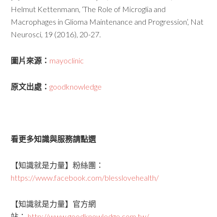
Helmut Kettenmann, ‘The Role of Microglia and
Macrophages in Glioma Maintenance and Progression’, Nat
Neurosci, 19 (2016), 20-27.
圖片來源：
mayoclinic
原文出處：
goodknowledge
看更多知識與服務請點選
【知識就是力量】粉絲團：
https://www.facebook.com/blesslovehealth/
【知識就是力量】官方網
站：
http://www.goodknowledge.com.tw/