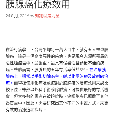
胰腺癌化療效用
24 8 月, 2016
by
知識就是力量
在流行病學上，台灣平均每十萬人口中，就有五人罹患胰
腺癌，這是一個高度惡性的疾病，也是現今人類所罹患的
惡性腫瘤當中，最嚴重、最具有侵襲性且預後不佳的疾
病。整體而言，胰腺癌的五年存活率低於5%。
在治療胰
腺癌上，通常以手術切除為主，輔以化學治療及放射線治
療。
而單獨使用化療及放療對於胰腺癌的治療效用來說比
較不佳，雖然以外科手術移除腫瘤，可提供最好的存活機
會，但大多數的患者在被確診時，癌細胞多已擴散至其他
器官當中。因此，需要研究出其他不同的處置方式，來更
有效的治療這項疾病。