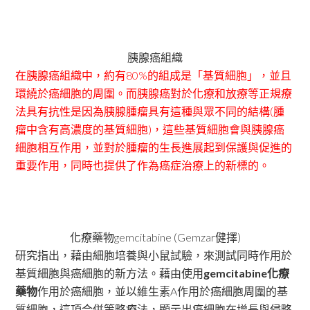
胰腺癌組織
在胰腺癌組織中，約有80%的組成是「基質細胞」，並且
環繞於癌細胞的周圍。而胰腺癌對於化療和放療等正規療
法具有抗性是因為胰腺腫瘤具有這種與眾不同的結構(腫
瘤中含有高濃度的基質細胞)，這些基質細胞會與胰腺癌
細胞相互作用，並對於腫瘤的生長進展起到保護與促進的
重要作用，同時也提供了作為癌症治療上的新標的。
化療藥物gemcitabine (Gemzar健擇)
研究指出，藉由細胞培養與小鼠試驗，來測試同時作用於
基質細胞與癌細胞的新方法。藉由使用
gemcitabine化療
藥物
作用於癌細胞，並以維生素A作用於癌細胞周圍的基
質細胞，這項合併策略療法，顯示出癌細胞在增長與侵略