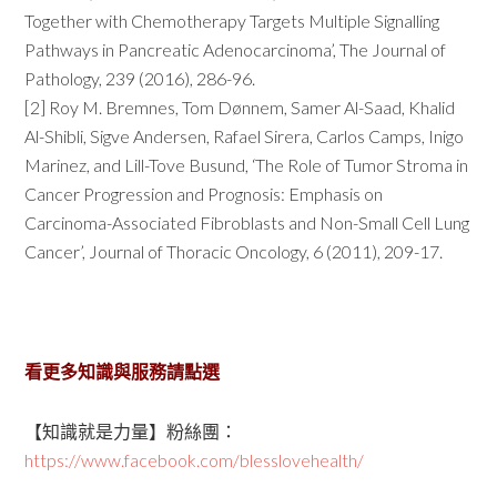
Together with Chemotherapy Targets Multiple Signalling
Pathways in Pancreatic Adenocarcinoma’, The Journal of
Pathology, 239 (2016), 286-96.
[2] Roy M. Bremnes, Tom Dønnem, Samer Al-Saad, Khalid
Al-Shibli, Sigve Andersen, Rafael Sirera, Carlos Camps, Inigo
Marinez, and Lill-Tove Busund, ‘The Role of Tumor Stroma in
Cancer Progression and Prognosis: Emphasis on
Carcinoma-Associated Fibroblasts and Non-Small Cell Lung
Cancer’, Journal of Thoracic Oncology, 6 (2011), 209-17.
看更多知識與服務請點選
【知識就是力量】粉絲團：
https://www.facebook.com/blesslovehealth/