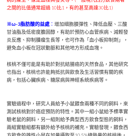
之間的比值通常超過 10比1，有的甚至高達30比1)
※ω-3脂肪酸的益處
：
增加細胞膜彈性、降低血壓、三酸
甘油脂及低密度膽固醇，有助於預防心血管疾病、減輕發
炎反應、抑制腫瘤生長等，也可作為「血小板抑制劑」，
避免血小板在冠狀動脈和其他地方形成血塊。
核桃不僅可能是有助於對抗結腸癌的天然食品，其他研究
也指出，核桃也許能夠抵抗與飲食及生活習慣有關的疾
病，包括心臟疾病、糖尿病與神經系統疾病等。
實驗過程中，研究人員給予小鼠餵食兩種不同的飼料，來
測試核桃對於癌症預防的特性。其中一組小鼠給予標準實
驗老鼠的飼料，另一組則給予典型西方飲食型態的飼料，
兩組實驗組都有額外給予核桃的補充。實驗發現，餵食西
方飲食的雄性小鼠在加量攝取至10.5%總熱量的核桃後，