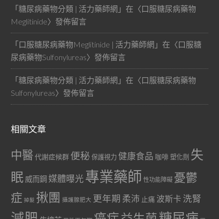
「
糖尿病藥物分類 | 活力藥師網
」在〈
口服糖尿病藥物
Meglitinide
〉發佈留言
「
口服糖尿病藥物Meglitinide | 活力藥師網
」在〈
口服糖
尿病藥物Sulfonylureas
〉發佈留言
「
糖尿病藥物分類 | 活力藥師網
」在〈
口服糖尿病藥物
Sulfonylureas
〉發佈留言
相關文章
失
中醫
便秘
健康食品
代謝症候群
咖啡
保護視力
塑化劑
專業藥師
眠
憂鬱
媒體曝光
威而鋼
性功能障礙
症
揪團
更年期
洗腎
柔沛
波斯卡
止痛
掉髮
攝護腺肥大
減肥
糖尿病
癌症
益生菌