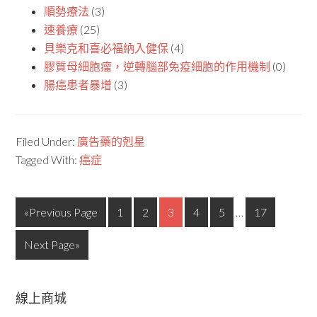
順勢療法
(3)
速養療
(25)
貝樂克和喜必福納入健保
(4)
膠質母細胞瘤，逆轉腦部免疫細胞的作用機制
(0)
腸癌患者暴增
(3)
Filed Under:
廣告藥的剋星
Tagged With:
癌症
«Previous Page
1
2
3
4
5
…
17
Next Page»
線上商城