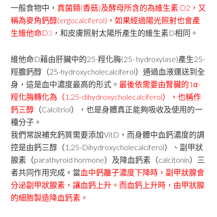
一般食物中，
真菌類(香菇)及酵母所含的為維生素 D2，又
稱為麥角鈣醇(ergocalciferol)，如果經過陽光照射也會產
生維他命D
3
，和皮膚照射太陽所產生的維生素D相同。
維他命D藉由肝臟中的25-羥化脢(25- hydroxylase)產生25-
羥膽鈣醇（25-hydroxycholecalciferol）通過血液運送到全
身，這是血中濃度最高的形式。
最後依需要由腎臟的1α-
羥化脢轉化為（1,25-dihydroxycholecalciferol），也稱作
鈣三醇
（Calcitriol），也是身體真正能夠吸收及使用的一
種分子。
我們常說補充鈣質需要添加VitD，而身體中血鈣濃度的調
控是由鈣三醇（1,25-Dihydroxycholecalciferol）、副甲狀
腺素（parathyroid hormone）及降血鈣素（calcitonin）三
者共同作用完成。當
血中鈣離子濃度下降時，副甲狀腺會
分泌副甲狀腺素，讓血鈣上升。而血鈣上升時，由甲狀腺
的細胞製造降血鈣素。