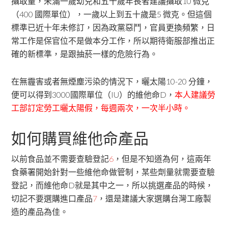
攝取量，未滿一歲幼兒和五十歲年長者建議攝取10 微克
（400 國際單位），一歲以上到五十歲是5 微克。但這個
標準已近十年未修訂，因為政黨惡鬥，官員更換頻繁，日
常工作是保官位不是做本分工作，所以期待衛服部推出正
確的新標準，是跟抽菸一樣的危險行為。
在無霾害或者無煙塵污染的情況下，曬太陽10-20 分鐘，
便可以得到3000國際單位（IU）的維他命D，
本人建議勞
工部訂定勞工曬太陽假，每週兩次，一次半小時。
如何購買維他命產品
以前食品並不需要查驗登記
6
，但是不知道為何，這兩年
食藥署開始針對一些維他命做管制，某些劑量就需要查驗
登記，而維他命D就是其中之一，所以挑選產品的時候，
切記不要選購進口產品
7
，還是建議大家選購台灣工廠製
造的產品為佳。