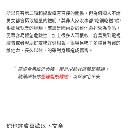
所以只有第二項和攝取鐵有直接的關係，但為何國人不論
男女都會攝取過量的鐵呢？莫非大家沒事都”吃銅吃鐵”嗎?
根據我執業的經驗，應該是國內對於維他命列管為食品，
民眾容易輕忽危險性，加上很多人耳根軟，容易受到電視
廣告或者親朋好友吃好倒相報，很容易吃了多種含有鐵的
維他命，長久以往，的確對身體造成傷害。
建議食用維他命時，還是求助社區藥局藥師，
請藥師幫你
整理瓶瓶罐罐
，以保家宅平安
你也許會喜歡以下文章