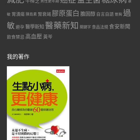
牛樟芝
男性更年期
罩
過
膠原蛋白
膽固醇
胃潰瘍
腎衰竭
自言自語
胰島素
敏
豐胸
醫藥新知
敏
食安新聞
醫學新知
避孕
食品法規
關鍵字
高血壓
黃芩
飲食禁忌
我的著作