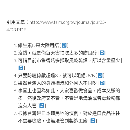
引用文章：http://www.tsim.org.tw/journal/jour25-
4/03.PDF
維生素D是大陸用語 [
]
沒錯，就是你每天害怕吃太多的膽固醇 [
]
可惜目前市售香菇多採取風乾乾燥，所以含量極少 [
]
只要防曬係數超過8，就可以阻絕UVB [
]
果然台灣人的身體構造和外國人不同呀 [
]
事實上也因為如此，大家喜歡做食品，成本又賺的
多，然後政府又不管，不管是地溝油或者毒澱粉都
沒有人管 [
]
根據台灣是日本殖民地的慣例，對於進口食品往往
不需要檢驗，也無法管到製造工廠 [
]