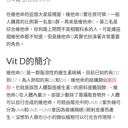
在維他命的這個大家庭裡面，維他命D實在很可憐，一般
人購買的比例第一名是B群，再來是維他命C，第三名是
綜合維他命，你到路上問問不是相關科系的人，可能連這
個維他命都不知道，但是維他命D其實也扮演著非常重要
的角色。
Vit D的簡介
維他命D
1
是一群脂溶性的維生素統稱，目前已知的有D2
到D7，為人熟知的有D2和D3，維他命的結構類似
膽固
醇
，也就是說而人體製造維生素D的原料是膽固醇
2
，維
他命D在人體內量少，卻是少數除了靠攝取食物外，人體
可以自行合成的維他命，可經由陽光中的UVB ((紫外線可
分為UVA和UVB，UVB會因為玻璃隔絕))照射皮膚而產
生。沒想到人類也小小的類似植物可以行光合作用呀。