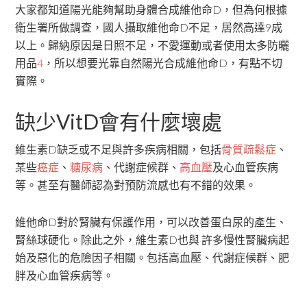
大家都知道陽光能夠幫助身體合成維他命D，但為何根據
衛生署所做調查，國人攝取維他命D不足，居然高達9成
以上。歸納原因是日照不足，不愛運動或者使用太多防曬
用品
4
，所以想要光靠自然陽光合成維他命D，有點不切
實際。
缺少VitD會有什麼壞處
維生素D缺乏或不足與許多疾病相關，包括
骨質疏鬆症
、
某些
癌症
、
糖尿病
、代謝症候群、
高血壓
及心血管疾病
等。甚至有醫師認為對預防流感也有不錯的效果。
維他命D對於腎臟有保護作用，可以改善蛋白尿的產生、
腎絲球硬化。除此之外，維生素D也與 許多慢性腎臟病起
始及惡化的危險因子相關。包括高血壓、代謝症候群、肥
胖及心血管疾病等。