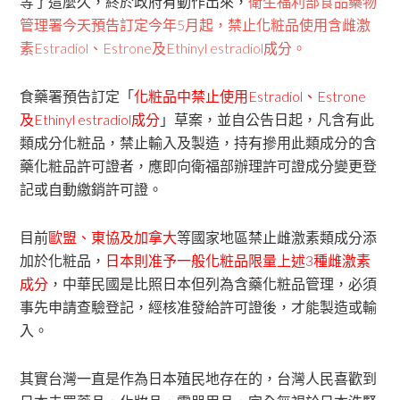
等了這麼久，終於政府有動作出來，
衛生福利部食品藥物
管理署今天預告訂定今年5月起，禁止化粧品使用含雌激
素Estradiol、Estrone及Ethinyl estradiol成分。
食藥署預告訂定「
化粧品中禁止使用Estradiol、Estrone
及Ethinyl estradiol成分
」草案，並自公告日起，凡含有此
類成分化粧品，禁止輸入及製造，持有摻用此類成分的含
藥化粧品許可證者，應即向衛福部辦理許可證成分變更登
記或自動繳銷許可證。
目前
歐盟、東協及加拿大
等國家地區禁止雌激素類成分添
加於化粧品，
日本則准予一般化粧品限量上述3種雌激素
成分
，中華民國是比照日本但列為含藥化粧品管理，必須
事先申請查驗登記，經核准發給許可證後，才能製造或輸
入。
其實台灣一直是作為日本殖民地存在的，台灣人民喜歡到