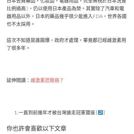
日本去買藥品，化妝品，電器用品，完全無視於日本洗腎
比例過高
1
，仍以使用日本產品為榮。其實除了汽車和電
器用品以外，日本的藥品幾乎很少能進入FDA，世界各國
也不太採用。
這次不知道是誰踢爆，政府才處理，畢竟都已經雌激素用
了很多年。
延伸閱讀：
雌激素恐致癌？
一直到前幾年才被台灣搶走冠軍寶座 [
]
你也許會喜歡以下文章