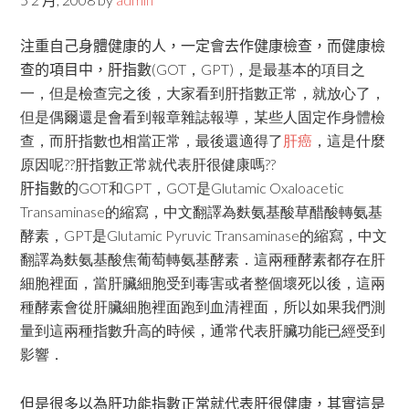
注重自己身體健康的人，一定會去作健康檢查，而健康檢
查的項目中，肝指數
(GOT，GPT)，是最基本的項目之
一，但是檢查完之後，大家看到肝指數正常，就放心了，
但是偶爾還是會看到報章雜誌報導，某些人固定作身體檢
查，而肝指數也相當正常，最後還適得了
肝癌
，這是什麼
原因呢??肝指數正常就代表肝很健康嗎??
肝指數的
GOT和GPT，GOT是
Glutamic Oxaloacetic
Transaminase的縮寫，中文翻譯為麩氨基酸草醋酸轉氨基
酵素，GPT是Glutamic Pyruvic Transaminase的縮寫，中文
翻譯為麩氨基酸焦葡萄轉氨基酵素．這兩種酵素都存在肝
細胞裡面，當肝臟細胞受到毒害或者整個壞死以後，這兩
種酵素會從肝臟細胞裡面跑到血清裡面，所以如果我們測
量到這兩種指數升高的時候，通常代表肝臟功能已經受到
影響．
但是很多以為肝功能指數正常就代表肝很健康，其實這是