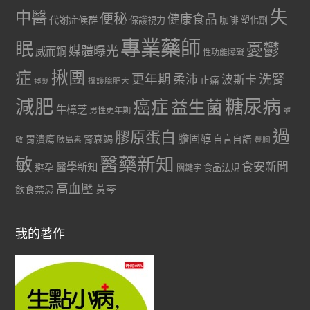
失
中醫
便秘
健康食品
代謝症候群
咖啡
保護視力
塑化劑
專業藥師
眠
憂鬱
媒體曝光
威而鋼
性功能障礙
症
揪團
更年期
洗腎
柔沛
波斯卡
止痛
掉髮
攝護腺肥大
減肥
糖尿病
癌症
益生菌
牛樟芝
男性更年期
罩
過
膠原蛋白
膽固醇
胃潰瘍
腎衰竭
自言自語
胰島素
敏
豐胸
醫藥新知
敏
食安新聞
醫學新知
避孕
食品法規
關鍵字
高血壓
黃芩
飲食禁忌
我的著作