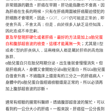
非常錯誤的觀念，肝癌在早期，肝功能指數也不會高，因
為肝癌在生長的時候，只有在肝癌周圍被肝癌壓迫侵犯的
肝細胞才會壞死，因此，
GOT、GPT仍可能是正常的，即
使會升高，不會太高；但是，由於很多人缺乏這些知識，
因此造成不幸悲劇。
要及早發現肝硬化或者肝癌，最好的方法是加上α胎兒蛋
白和腹部超音波的檢查，這樣才能萬無一失
；尤其是
B型
或者C型的肝炎病人，這兩種病人都是屬於肝癌的高危險
族群。
α胎兒蛋白只在胎兒時期分泌，出生後就會慢慢消失。但
是肝癌病人，身體又會開始分泌α胎兒蛋白，所以α胎兒蛋
白值會升高。不過臨床上還是有約三分之一的肝癌病人，
身體中的α胎兒蛋白值經過檢驗還是正常的，所以必須再
加上腹部超音波的診斷。
通常有經驗的腸胃科醫師，透過腹部超音波的幫忙，可以
看到約一公分大小的肝癌。一般來說，肝癌從一公分長到