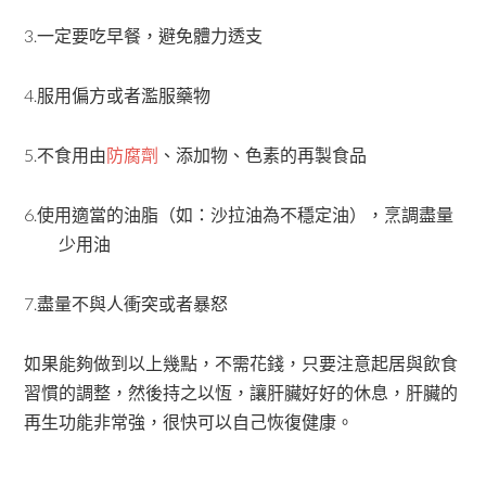
3.
一定要吃早餐，避免體力透支
4.
服用偏方或者濫服藥物
5.
不食用由
防腐劑
、添加物、色素的再製食品
6.
使用適當的油脂（如：沙拉油為不穩定油），烹調盡量
少用油
7.
盡量不與人衝突或者暴怒
如果能夠做到以上幾點，不需花錢，只要注意起居與飲食
習慣的調整，然後持之以恆，讓肝臟好好的休息，肝臟的
再生功能非常強，很快可以自己恢復健康。