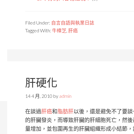
Filed Under:
自言自語與執業日誌
Tagged With:
牛樟芝
,
肝癌
肝硬化
14 4 月, 2010
by
admin
在談過
肝癌
和
脂肪肝
以後，還是避免不了要談
的肝臟發炎，而導致肝臟的肝細胞死亡，然後
量增加，並包圍再生的肝臟組織形成小結節，