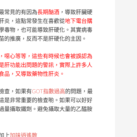
最常見的有因為
長期酗酒
，導致肝臟硬
肝炎，這點常發生在喜歡從
地下電台購
學毒物，也可能導致肝硬化。其實病毒
苗的推廣，反而不是肝硬化的主因。
，噁心等等，這些有時候也會被誤認為
是肝功能出問題的警訊，實際上許多人
食品，又導致藥物性肝炎。
檢查，如果有
GOT指數過高
的問題，最
這是非常重要的檢查喲。如果可以好好
過量攝取鐵劑。避免攝取大量的乙醯胺
加上
加味逍遙散