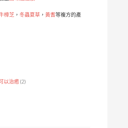
牛樟芝
，
冬蟲夏草
，
黃耆
等複方的產
可以治癒
(2)