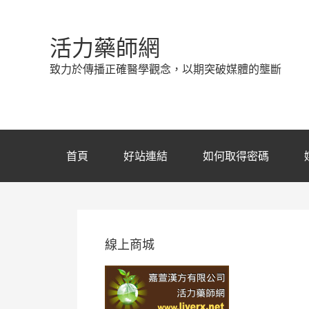
活力藥師網
致力於傳播正確醫學觀念，以期突破媒體的壟斷
首頁
好站連結
如何取得密碼
線上商城