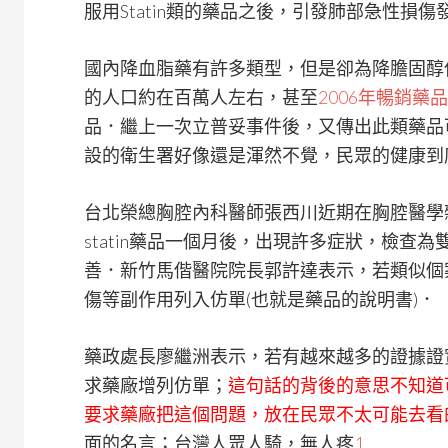
服用Statin類的藥品之後，引發肺部急性損
國內降血脂藥有許多類型，但是卻為降膽固醇
的人口約在百萬人左右，甚至
2006年暢銷藥品
品．繼上一次立普妥事件後，又傳出此類藥品
設的衛生署好像還是渾然不覺，民眾的健康到底
台北榮總胸腔內科醫師張西川近期在胸腔醫學
statin藥品一個月後，出現許多症狀，檢查
善．新竹馬偕醫院院長郭許達表示，若類似個
傷等副作用列入仿單(也就是藥品的說明書)．
藥政處長廖繼洲表示，若有越來越多的證據證實S
求藥廠增列仿單；
這句話的背後的意思不知道
要求藥廠把這個問題，放在民眾不太可能去看
面的名言；台灣人眾人騎，無人疼
1