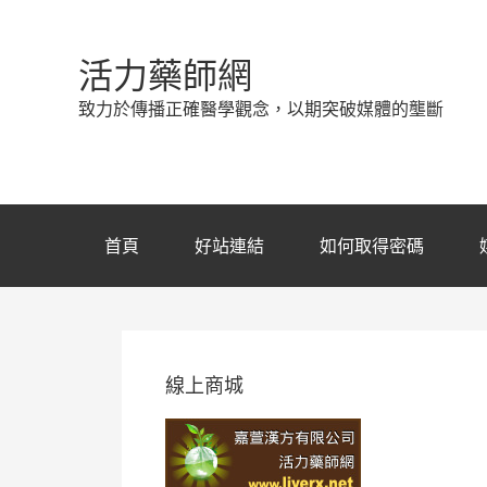
活力藥師網
致力於傳播正確醫學觀念，以期突破媒體的壟斷
首頁
好站連結
如何取得密碼
線上商城