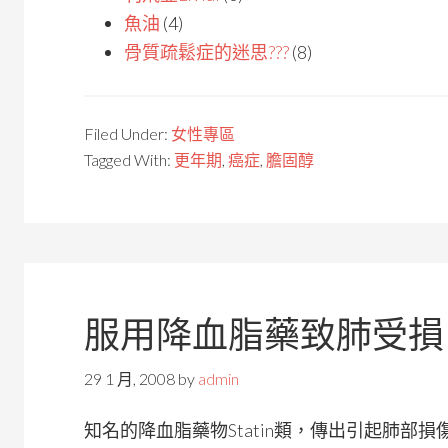
魚油
(4)
骨質疏鬆症的迷思???
(8)
Filed Under:
女性專區
Tagged With:
更年期
,
癌症
,
膽固醇
服用降血脂藥致肺受損
29 1 月, 2008
by
admin
知名的降血脂藥物Statin類，傳出引起肺部