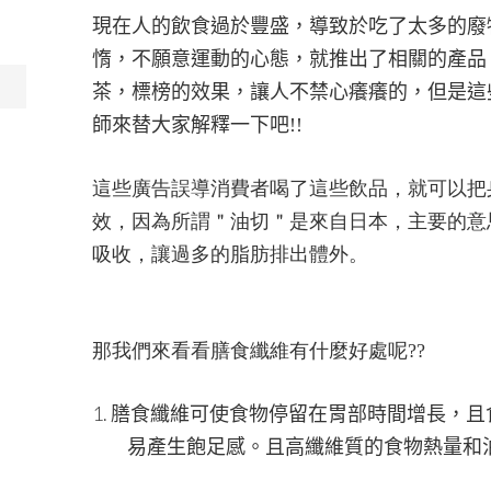
現在人的飲食過於豐盛，導致於吃了太多的廢
惰，不願意運動的心態，就推出了相關的產品
茶，標榜的效果，讓人不禁心癢癢的，但是這
師來替大家解釋一下吧
!!
這些廣告誤導消費者喝了這些飲品，就可以把
效，因為所謂＂油切＂是來自日本，主要的意
吸收，讓過多的脂肪排出體外。
那我們來看看膳食纖維有什麼好處呢??
1.
膳食纖維
可使食物停留在胃部時間增長，且
易產生飽足感。且高纖維質的食物熱量和