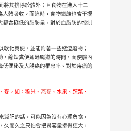
而將其排除於體外；且食物在進入十二
為人體吸收。而這時，食物纖維也會干擾
大都含極低的脂肪量，對於血脂肪的控制
以軟化糞便，並能附著一些殘渣廢物；
動，縮短糞便通過腸道的時間，而使體內
降低便秘及大腸癌的罹患率。對於痔瘡的
、麥，如：糙米、
燕麥
、水果、蔬菜、
來減肥的話，可能因為沒有心理負擔，
，久而久之只怕會把胃容量撐得更大，