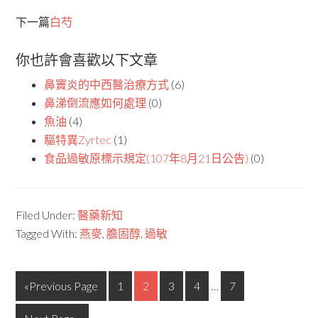
下一篇
白芍
你也許會喜歡以下文章
鼻竇炎的中西醫治療方式
(6)
鼻涕倒流應如何處理
(0)
魚油
(4)
驅特異Zyrtec
(1)
食品過敏原標示規定(107年8月21日公告)
(0)
Filed Under:
醫藥新知
Tagged With:
燕麥
,
膽固醇
,
過敏
«Previous Page
1
2
3
4
…
7