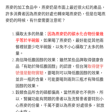
燕麥的加工食品中，燕麥奶是市面上最近很火紅的產品，
許多消費者因為燕麥的好處也轉來喝燕麥奶，但是在喝燕
麥奶的時候，有什麼需要注意呢？
攝取太多的熱量：
因為燕麥奶的碳水化合物份量幾
乎等於半碗飯
，如果喝了燕麥奶，最好能從其他兩
餐裡就要少吃半碗飯，以免不小心攝取了太多的熱
量。
高估降低膽固醇的效果：雖然某些品牌取得健康食
品「有助於降低膽固醇」的認證，但台灣
取得健字
號僅是動物實驗
，要喝到可以降低膽固醇的效果，
並非一瓶的含量，可能要喝到兩到三瓶才有降低膽
固醇的效果。
穀類食品所含的磷都偏高，當然燕麥也不例外，所
以，腎臟功能有問題的患者以及洗腎患者要特別小
心燕麥的份量，千萬不要以為燕麥 好處很多，就放
心大吃。