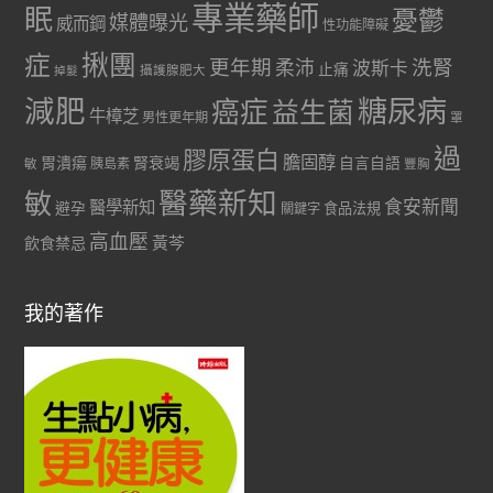
專業藥師
眠
憂鬱
媒體曝光
威而鋼
性功能障礙
症
揪團
更年期
洗腎
柔沛
波斯卡
止痛
掉髮
攝護腺肥大
減肥
糖尿病
癌症
益生菌
牛樟芝
男性更年期
罩
過
膠原蛋白
膽固醇
胃潰瘍
腎衰竭
自言自語
胰島素
敏
豐胸
醫藥新知
敏
食安新聞
醫學新知
避孕
食品法規
關鍵字
高血壓
黃芩
飲食禁忌
我的著作