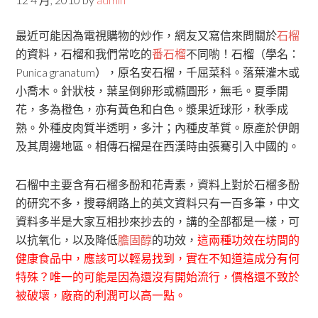
最近可能因為電視購物的炒作，網友又寫信來問關於
石榴
的資料，石榴和我們常吃的
番石榴
不同喲！石榴（學名：
Punica granatum），原名安石榴，千屈菜科。落葉灌木或
小喬木。針狀枝，葉呈倒卵形或橢圓形，無毛。夏季開
花，多為橙色，亦有黃色和白色。漿果近球形，秋季成
熟。外種皮肉質半透明，多汁；內種皮革質。原產於伊朗
及其周邊地區。相傳石榴是在西漢時由張騫引入中國的。
石榴中主要含有石榴多酚和花青素，資料上對於石榴多酚
的研究不多，搜尋網路上的英文資料只有一百多筆，中文
資料多半是大家互相抄來抄去的，講的全部都是一樣，可
以抗氧化，以及降低
膽固醇
的功效，
這兩種功效在坊間的
健康食品中，應該可以輕易找到，實在不知道這成分有何
特殊？唯一的可能是因為還沒有開始流行，價格還不致於
被破壞，廠商的利潤可以高一點。