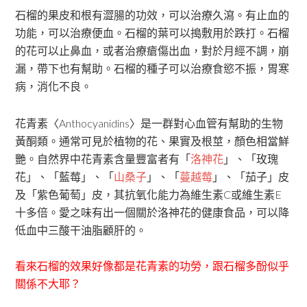
石榴的果皮和根有澀腸的功效，可以治療久瀉。有止血的
功能，可以治療便血。石榴的葉可以搗敷用於跌打。石榴
的花可以止鼻血，或者治療瘡傷出血，對於月經不調，崩
漏，帶下也有幫助。石榴的種子可以治療食慾不振，胃寒
病，消化不良。
花青素〈Anthocyanidins〉是一群對心血管有幫助的生物
黃酮類。通常可見於植物的花、果實及根莖，顏色相當鮮
艷。自然界中花青素含量豐富者有「
洛神花
」、「玫瑰
花」、「藍莓」、「
山桑子
」、「
蔓越莓
」、「茄子」皮
及「紫色葡萄」皮，其抗氧化能力為維生素C或維生素E
十多倍。愛之味有出一個關於洛神花的健康食品，可以降
低血中三酸干油脂顧肝的。
看來石榴的效果好像都是花青素的功勞，跟石榴多酚似乎
關係不大耶？