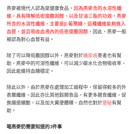
燕麥被現代人認為是健康食品，
因為燕麥含的水溶性纖
維，具有降解低密度膽固醇，以及甘油三脂的功效。燕麥
所含的水溶性纖維，主要是β-葡聚糖。這種纖維能夠進入
血管，並且吸收血液內的低密度膽固醇
，因此，燕麥一般
被認為對心血管有益。
除了可以降低膽固醇以外，燕麥對於
糖尿病
患者也有幫
助，燕麥中的可溶性纖維，可以減少碳水化合物吸收率，
因此能維持血糖穩定。
除此以外，由於燕麥在處理加工過程中，保留得較多的外
表層纖維，因此亦比其他穀類食品，有更多膳食纖維，促
進腸道蠕動，以及加大糞便體積，自然也對於
便秘
有幫
助。
喝燕麥奶需要知道的3
件事