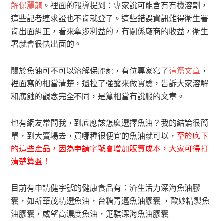
解保麗龍
。裡面的報導提到：專家說可能含有有機溶劑，
這些記者連求證也不肯就登了。這些錯誤資訊難得衛生署
肯出面糾正，看來牽涉利益的，有關係廠商的收益，衛生
署就會很快出面的。
關於魚油可不可以溶解保麗龍，有位專家寫了
這篇文章
，
裡面寫的相當清楚，還拉了強酸來做實驗，告訴大家溶解
和腐蝕的觀念完全不同，是篇相當有說服的文章。
也有網友常問我，到底應該怎麼選擇魚油？我的結論很簡
單，到大賣場去，買哪種很便宜的魚油就可以，
至於底下
的這些產品，因為申請字號會增加販賣成本，大家可得打
清楚算盤！
目前有申請健字號的健康食品有：
濟生活力深海魚油膠
囊
，
如新華茂精選魚油
，
台糖青邁魚油膠囊
，
歐妙精製魚
油膠囊，
威望高濃度魚油，
箑騏深海魚油膠囊