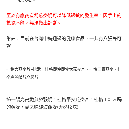
至於有廠商宣稱燕麥奶可以降低過敏的發生率，因手上的
數據不夠，無法做出評斷。
附註：目前在台灣申請通過的健康食品，一共有八張許可
證
桂格大燕麥片–快煮，桂格即沖即食大燕麥片，桂格三寶燕麥，桂
格黃金麩片燕麥片
統一陽光高纖燕麥穀奶，桂格平安燕麥片，桂格 100 % 喝
的燕麥，愛之味純濃燕麥(天然原味)