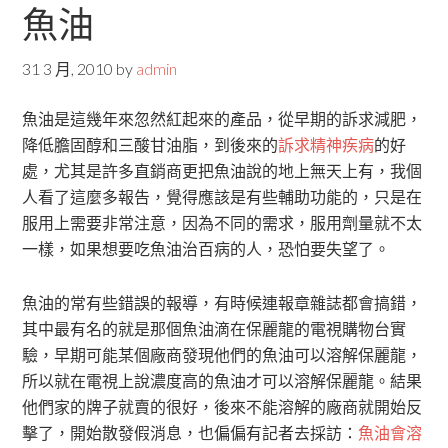
魚油
31 3 月, 2010
by
admin
魚油是這幾年來忽然紅起來的產品，從早期的訴求減肥，
降低膽固醇和三酸甘油脂，到後來的
訴求精神疾病
的好
處，尤其是許多直銷商更把魚油說的地上無天上有，我個
人看了這麼多報告，覺得應該是有些輔助功能的，只是在
服用上需要非常注意，因為不同的需求，服用劑量就不太
一樣，如果想要吃魚油治百病的人，恐怕要失望了。
魚油的常有些錯誤的報導，有時候連報章雜誌都會搞錯，
其中最有名的就是那個魚油滴在保麗龍的電視購物台實
驗，早期可能某個廠商發現他們的魚油可以溶解保麗龍，
所以就在電視上說濃度高的魚油才可以溶解保麗龍。結果
他們家的牌子就賣的很好，後來不能溶解的廠商就開始反
擊了，開始散發假消息，也偏偏有記者去採訪：
魚油會溶