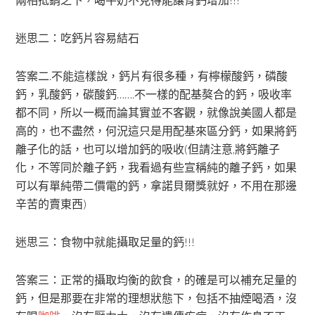
迷思二：吃鈣片容易結石
答案二.不能這樣說，鈣片有很多種，有檸檬酸鈣，磷酸
鈣，乳酸鈣，碳酸鈣…….不一樣的配基獒合的鈣，吸收率
都不同，所以一概而論其實並不客觀，就像說美國人都是
高的，也不盡然，何況這只是用配基來區分鈣，如果將鈣
離子化的話，也可以增加鈣的吸收(但請注意,將鈣離子
化，不等同於離子鈣，我看過有些宣稱純的離子鈣，如果
可以有單純帶二價電的鈣，拿諾貝爾獎就好，不用在那邊
辛苦的賣東西)
迷思三：食物中就能攝取足量的鈣!!!
答案三：正常的攝取均衡的飲食，的確是可以補充足量的
鈣，但是那要在非常的理想狀態下，包括不抽煙喝酒，沒