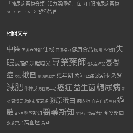
「
糖尿病藥物分類 | 活力藥師網
」在〈
口服糖尿病藥物
Sulfonylureas
〉發佈留言
相關文章
失
中醫
便秘
健康食品
代謝症候群
咖啡
保護視力
塑化劑
專業藥師
眠
憂鬱
媒體曝光
威而鋼
性功能障礙
症
揪團
更年期
洗腎
柔沛
波斯卡
止痛
掉髮
攝護腺肥大
減肥
糖尿病
癌症
益生菌
牛樟芝
男性更年期
罩
過
膠原蛋白
膽固醇
胃潰瘍
腎衰竭
自言自語
胰島素
敏
豐胸
醫藥新知
敏
食安新聞
醫學新知
避孕
食品法規
關鍵字
高血壓
黃芩
飲食禁忌