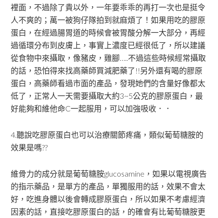
裡面，不過除了貴以外，一年要乖乖的再打一次也是挺令
人不爽的；萬一被狗仔隊拍到就麻煩了！如果用吃的膠原
蛋白，在經過腸胃道的時候會被胃酸分解一大部分，再經
過循環分布到皮膚上，事實上濃度已經很低了，所以建議
從食物中來攝取，像豬皮，雞腳…..不過這些時候經常攝取
的話，恐怕得來找高藥師買減肥藥了!!另外還有喝的膠原
蛋白，高藥師看過市面的產品，發現她們的含量好像都太
低了，正常人一天需要攝取大約3~5公克的膠原蛋白，最
好能夠和維他命C一起服用，可以加強吸收．．
4.聽說吃膠原蛋白也可以治療關節疼痛，類似葡萄糖胺的
效果是嗎??
維骨力的成分就是葡萄糖胺glucosamine，如果以電視廣告
的指示藥品，是單方的產品，單獨服用的話，效果不會太
好，吃進身體以後會轉成膠原蛋白，所以如果不考慮經濟
因素的話，直接吃膠原蛋白的話，的確會有比葡萄糖胺更