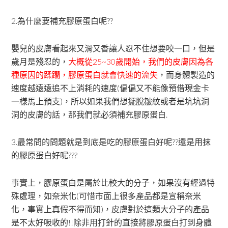
2.為什麼要補充膠原蛋白呢??
嬰兒的皮膚看起來又滑又香讓人忍不住想要咬一口，但是
歲月是殘忍的，
大概從25~30歲開始，我們的皮膚因為各
種原因的蹂躪，膠原蛋白就會快速的流失
，而身體製造的
速度越遠遠追不上消耗的速度(偏偏又不能像預借現金卡
一樣馬上預支)，所以如果我們想擺脫皺紋或者是坑坑洞
洞的皮膚的話，那我們就必須補充膠原蛋白.
3.最常問的問題就是到底是吃的膠原蛋白好呢??還是用抹
的膠原蛋白好呢???
事實上，膠原蛋白是屬於比較大的分子，如果沒有經過特
殊處理，如奈米化(可惜市面上很多產品都是宣稱奈米
化，事實上真假不得而知)，皮膚對於這類大分子的產品
是不太好吸收的!!除非用打針的直接將膠原蛋白打到身體