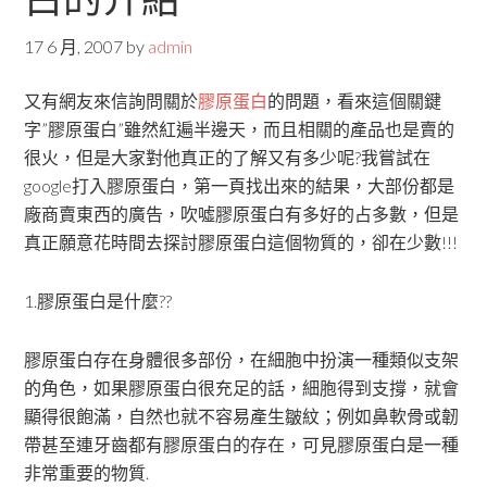
17 6 月, 2007
by
admin
又有網友來信詢問關於
膠原蛋白
的問題，看來這個關鍵
字”膠原蛋白”雖然紅遍半邊天，而且相關的產品也是賣的
很火，但是大家對他真正的了解又有多少呢?我嘗試在
google打入膠原蛋白，第一頁找出來的結果，大部份都是
廠商賣東西的廣告，吹噓膠原蛋白有多好的占多數，但是
真正願意花時間去探討膠原蛋白這個物質的，卻在少數!!!
1.膠原蛋白是什麼??
膠原蛋白存在身體很多部份，在細胞中扮演一種類似支架
的角色，如果膠原蛋白很充足的話，細胞得到支撐，就會
顯得很飽滿，自然也就不容易產生皺紋；例如鼻軟骨或韌
帶甚至連牙齒都有膠原蛋白的存在，可見膠原蛋白是一種
非常重要的物質.