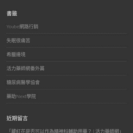
書籤
Yoube網路行銷
失眠很痛苦
希臘邊境
活力藥師網番外篇
糖尿病醫學協會
藥助Next學院
近期留言
「
藏紅花是否可以作為精神科輔助用藥？ | 活力藥師網
」