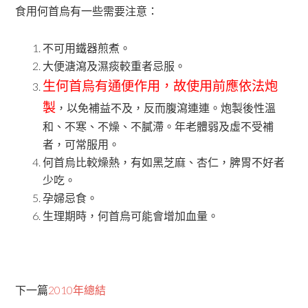
食用何首烏有一些需要注意：
不可用鐵器煎煮。
大便溏瀉及濕痰較重者忌服。
生何首烏有通便作用，故使用前應依法炮
製
，以免補益不及，反而腹瀉連連。炮製後性溫
和、不寒、不燥、不膩滯。年老體弱及虛不受補
者，可常服用。
何首烏比較燥熱，有如黑芝麻、杏仁，脾胃不好者
少吃。
孕婦忌食。
生理期時，何首烏可能會增加血量。
下一篇
2010年總結