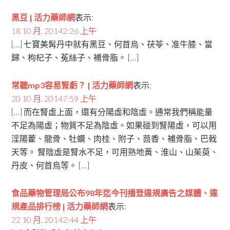
黑豆 | 活力藥師網
表示:
18 10 月, 20142:26 上午
[…] 七寶美髯丹中就有黑豆、何首烏、茯苓、准牛膝、當
歸、枸杞子、菟絲子、補骨脂。 […]
常聽mp3容易腎虧？ | 活力藥師網
表示:
20 10 月, 20147:59 上午
[…] 而在腎虛上面，還有分陽虛和陰虛。通常我們稱能量
不足為陽虛；物質不足為陰虛。如果碰到腎陽虛，可以用
淫陽藿、龍骨、牡蠣、肉桂、附子、茴香、補骨脂、巴戟
天等。 腎陰虛是腎水不足，可用熟地黃、淮山、山茱萸、
丹皮、何首烏等。 […]
食品藥物管理局公布98年迄今刊播登違規廣告之媒體、違
規產品排行榜 | 活力藥師網
表示:
22 10 月, 20142:44 上午