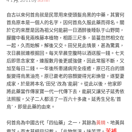
自古以來何首烏就是民眾用來使頭髮烏黑的中藥，其實何
首烏原本是一個人的名字，因何首烏久服此藥而得名。關
於它的來歷是因為祖父何能嗣一日酒醉後睡臥于山野間，
朦朧中看見兩株藤本植物，相距三尺多，苗蔓忽然相交在
一起，久而始解，解後又交。田兒見此情景，甚為驚異，
次日晨就連根掘回。每天早晨空腹時以酒送服一錢。七天
后即思念家室，連服數月後更感強健，因此常服不斷，又
加至每日二錢。一年後所患諸病完全痊癒，原已花白的頭
髮變得烏黑油亮，原已蒼老的容顏變得光彩煥發，遂娶妻
成家，於是將本名”田兒”改為“能嗣”。從此以後，他家即
將此藥當作傳家寶一代一代傳下去，能嗣又讓兒子延秀依
法照服，父子二人都活了一百六十多歲。延秀生兒名“首
烏”，即是此藥的由來。
何首烏為中國古代「四仙藥」之一，其餘為
黃精
、地黃與
苦補
靈芝。而本草綱目記載，「此物氣溫，味苦澀。