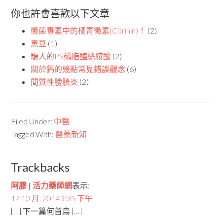
你也許會喜歡以下文章
黴菌毒素中的橘青黴素(Citrinin)！
(2)
黑豆
(1)
騙人的PS磷脂醯絲胺酸
(2)
關於鈣的幾點常見錯誤觀念
(6)
間質性膀胱炎
(2)
Filed Under:
中醫
Tagged With:
醫藥新知
Trackbacks
阿膠 | 活力藥師網
表示:
17 10 月, 20143:35 下午
[…] 下一篇何首烏 […]