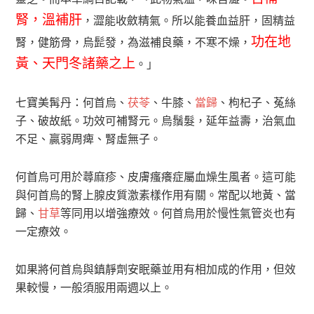
腎，溫補肝
，澀能收斂精氣。所以能養血益肝，固精益
功在地
腎，健筋骨，烏髭發，為滋補良藥，不寒不燥，
黃、天門冬諸藥之上
。」
七寶美髯丹：何首烏、
茯苓
、牛膝、
當歸
、枸杞子、菟絲
子、破故紙。功效可補腎元。烏鬚髮，延年益壽，治氣血
不足、贏弱周痺、腎虛無子。
何首烏可用於蕁麻疹、皮膚瘙癢症屬血燥生風者。這可能
與何首烏的腎上腺皮質激素樣作用有關。常配以地黃、當
歸、
甘草
等同用以增強療效。何首烏用於慢性氣管炎也有
一定療效。
如果將何首烏與鎮靜劑安眠藥並用有相加成的作用，但效
果較慢，一般須服用兩週以上。