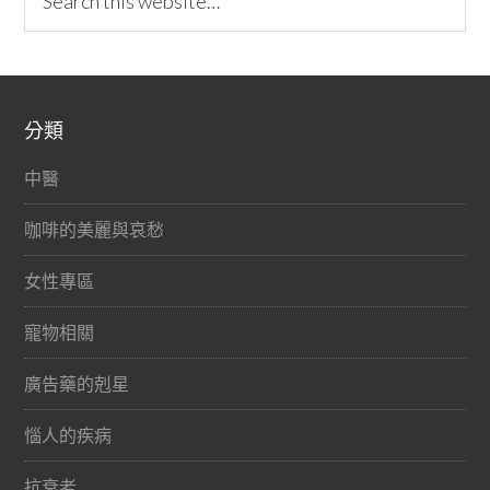
分類
中醫
咖啡的美麗與哀愁
女性專區
寵物相關
廣告藥的剋星
惱人的疾病
抗衰老