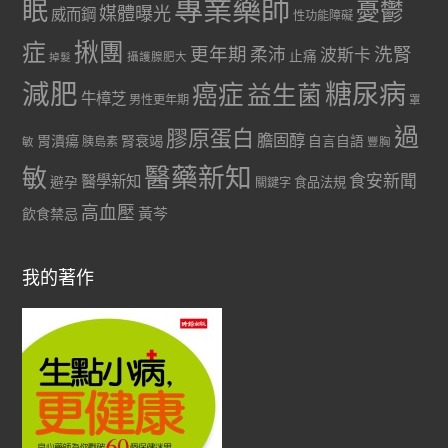
專業藥師
眠
憂鬱
媒體曝光
威而鋼
性功能障礙
症
揪團
更年期
洗腎
柔沛
波斯卡
止痛
掉髮
攝護腺肥大
減肥
糖尿病
癌症
益生菌
牛樟芝
男性更年期
罩
過
膠原蛋白
膽固醇
胃潰瘍
腎衰竭
自言自語
胰島素
敏
豐胸
醫藥新知
敏
食安新聞
醫學新知
避孕
食品法規
關鍵字
高血壓
黃芩
飲食禁忌
我的著作