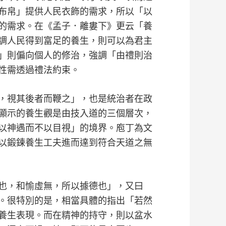
布帛」提供人民衣飾的需求，所以「以
的需求。在《孟子．離婁下》更云「養
調人民得到富足的養生，則可以為君主
」則偏向個人的修治，強調「由禮則治
性需透過禮法約束。
，視其後者而鞭之」，也是統治者在政
顯示的養生觀是由技入道的三個層次，
以神遇而不以目視」的境界。庖丁為文
以鍛鍊養生工夫進而達到符合天道之無
也，和愉虛無，所以據德也」，又曰
。很特別的是，相當具體的指出「若然
養生表現。而在精神的持守，則以盆水