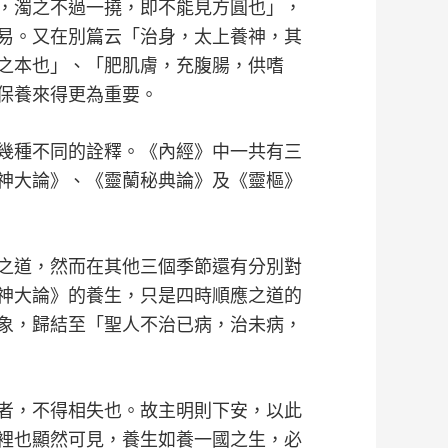
，濁之不過一撓，即不能見方圓也」，
易。又在別篇云「治身，太上養神，其
之本也」、「肥肌膚，充腹腸，供嗜
保養來得更為重要。
幾種不同的詮釋。《內經》中一共有三
神大論》、《靈蘭秘典論》及《靈樞》
之道，然而在其他三個季節還有分別對
神大論》的養生，只是四時順應之道的
象，歸結至「聖人不治已病，治未病，
者，不得相失也。故主明則下安，以此
裡也顯然可見，養生如養一國之生，必