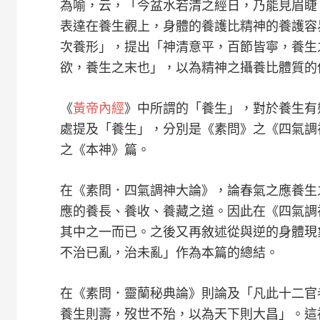
為喻，云，「今盆水若清之經日，乃能見眉睫
表達在養生觀上，身體的養護比精神的養護容
次養形」，提出「神清意平，百節皆寧，養生
欲，養生之末也」，以為精神之攝養比體質的
《
黃帝內經
》中所謂的「養生」，對於養生有
處提及「養生」，分別是《素問》之《四氣調
之《本神》篇。
在《素問．四氣調神大論》，論春氣之應養生
應的養長、養收、養藏之道。因此在《四氣調
其中之一而已。之後又再敘述從與逆的身體現
不治已亂，治未亂」作為本篇的總結。
在《素問．靈蘭秘典論》則論及「凡此十二官
養生則壽，歿世不殆，以為天下則大昌」。這