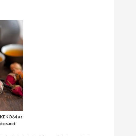
f KEKO64 at
otos.net