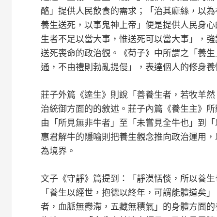
酪」提供人民飲食的需求；「治其麻絲，以為
養生送死，以事鬼神上帝」便是提供人民身心
生者不足以當大事，惟送死可以當大事」，強
送死喪命的政治觀。《荀子》中所謂之「養生
通，不由禮則勃亂提僈」，表達個人的修身養
莊子外篇《達生》則說「善養生者，若牧羊然
治統御方面的的敘述。莊子內篇《養生主》所
由「所見無非牛者」至「未嘗見全牛也」到「
惠君解牛的隱喻則把養生觀念推向政治運用，
為境界。
文子《守靜》篇提到：「靜漠恬惔，所以養生
「養生以經世，抱德以終年，可謂能體道矣」
者，血脈無鬱滯，五藏無積氣」的身體方面的