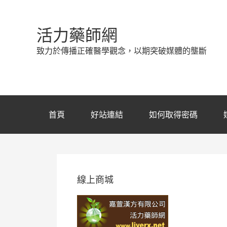
活力藥師網
致力於傳播正確醫學觀念，以期突破媒體的壟斷
首頁
好站連結
如何取得密碼
線上商城