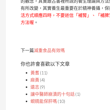
的觀念，其實跟古書裡所說的養生理論與方法
有所改變，其實養生最重要在於精神養攝，保
活方式順應四時，不要迷信「補腎」、「補脾
方法喔
。
下一篇
減重食品有效嗎
你也許會喜歡以下文章
黃耆
(11)
麻黃
(4)
遠志
(9)
讓中醫師崩潰的十句話
(1)
蜆精能保肝嗎
(10)