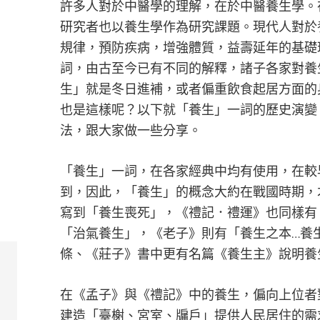
許多人對於中醫學的理解，在於中醫養生學。
研究者也以養生學作為研究課題。現代人對於
規律，預防疾病，增強體質，益壽延年的基礎
詞，由古至今已有不同的解釋，諸子各家對養
生」就是冬日進補，或者偏重飲食起居方面的
也是這樣呢？以下就「養生」一詞的歷史演變
法，跟大家做一些分享。
「養生」一詞，在各家經典中均有使用，在較
到，因此，「養生」的概念大約在戰國時期，
寫到「養生喪死」，《禮記．禮運》也同樣有
「治氣養生」，《老子》則有「養生之本…養
條、《莊子》書中更有名篇《養生主》說明養
在《孟子》與《禮記》中的養生，偏向上位者
建造「臺榭、宮室、牖戶」提供人民居住的需