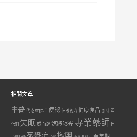
相關文章
中醫
便秘
健康食品
代謝症候群
咖啡
保護視力
塑
專業藥師
失眠
媒體曝光
威而鋼
化劑
性
憂鬱症
揪團
更年期
功能障礙
掉髮
攝護腺肥大