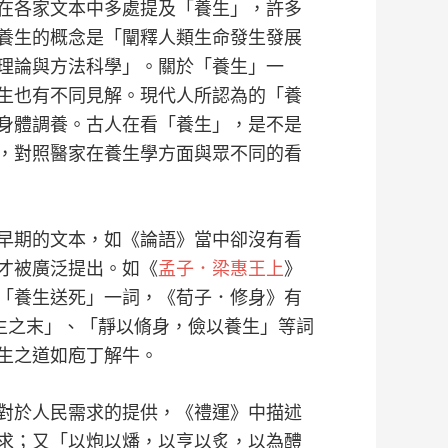
在各家文本中多處提及「養生」，許多
養生的概念是「闡釋人類生命發生發展
理論與方法科學」。關於「養生」一
生也有不同見解。現代人所認為的「養
身體調養。古人在看「養生」，是不是
，對照醫家在養生學方面與眾不同的看
早期的文本，如《論語》當中卻沒有看
才被廣泛提出。如《
孟子．梁惠王上
》
「養生送死」一詞，《荀子．修身》有
生之末」、「靜以脩身，儉以養生」等詞
生之道如庖丁解牛。
對於人民需求的提供，《禮運》中描述
求；又「以炮以燔，以亨以炙，以為醴