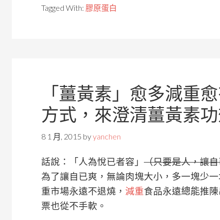
Tagged With:
膠原蛋白
「薑黃素」愈多減重愈
方式，來澄清薑黃素功
8 1 月, 2015
by
yanchen
話說：「人為悅已者容」
（只要是人，讓自
為了讓自已爽，無論肉塊大小，多一塊少一
重市場永遠不退燒，
減重
食品永遠
總能
推陳
票也從不手軟。