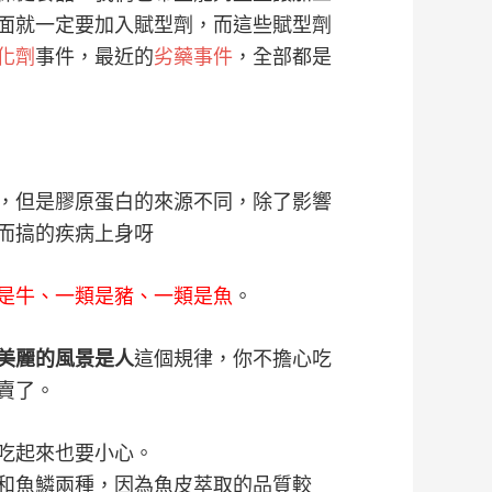
面就一定要加入賦型劑，而這些賦型劑
化劑
事件，最近的
劣藥事件
，全部都是
，但是膠原蛋白的來源不同，除了影響
而搞的疾病上身呀
是牛、一類是豬、一類是魚
。
美麗的風景是人
這個規律，你不擔心吃
賣了。
吃起來也要小心。
和魚鱗兩種，因為魚皮萃取的品質較