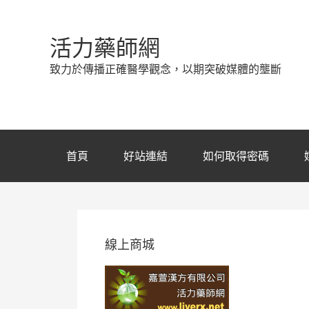
活力藥師網
致力於傳播正確醫學觀念，以期突破媒體的壟斷
首頁
好站連結
如何取得密碼
線上商城