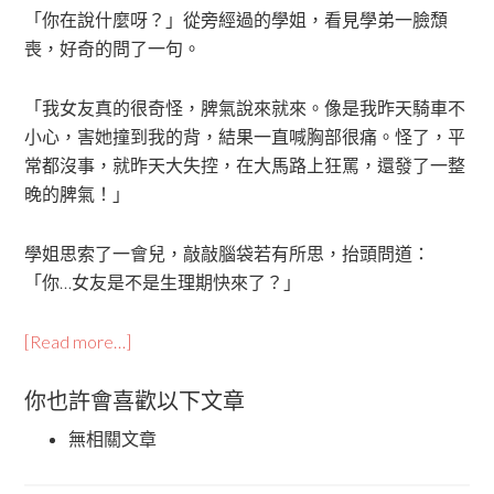
「你在說什麼呀？」從旁經過的學姐，看見學弟一臉頹
喪，好奇的問了一句。
「我女友真的很奇怪，脾氣說來就來。像是我昨天騎車不
小心，害她撞到我的背，結果一直喊胸部很痛。怪了，平
常都沒事，就昨天大失控，在大馬路上狂罵，還發了一整
晚的脾氣！」
學姐思索了一會兒，敲敲腦袋若有所思，抬頭問道：
「你…女友是不是生理期快來了？」
[Read more…]
你也許會喜歡以下文章
無相關文章