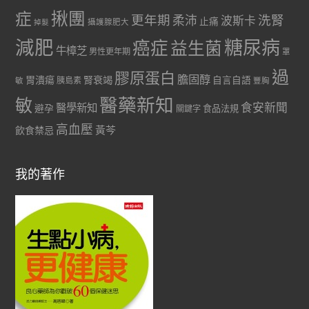
症
揪團
更年期
洗腎
柔沛
波斯卡
止痛
掉髮
攝護腺肥大
減肥
糖尿病
癌症
益生菌
牛樟芝
男性更年期
罩
過
膠原蛋白
膽固醇
胃潰瘍
腎衰竭
自言自語
胰島素
敏
豐胸
醫藥新知
敏
食安新聞
醫學新知
避孕
食品法規
關鍵字
高血壓
黃芩
飲食禁忌
我的著作