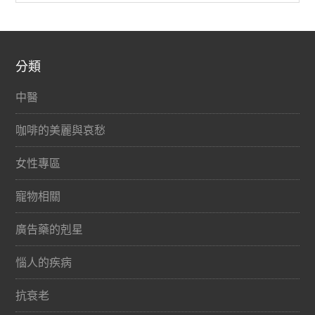
分類
中醫
咖啡的美麗與哀愁
女性專區
寵物相關
廣告藥的剋星
惱人的疾病
抗衰老