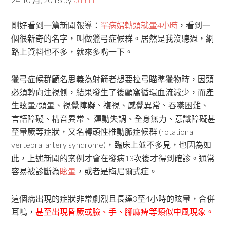
剛好看到一篇新聞報導：
罕病婦轉頭就暈4小時
，看到一
個很新奇的名字，叫做獵弓症候群。居然是我沒聽過，網
路上資料也不多，就來多嘴一下。
獵弓症候群顧名思義為射箭者想要拉弓瞄準獵物時，因頭
必須轉向注視側，結果發生了後顱窩循環血流減少，而產
生眩暈/頭暈、視覺障礙、複視、感覺異常、吞嚥困難、
言語障礙、構音異常、 運動失調、全身無力、意識障礙甚
至暈厥等症狀，又名轉頭性椎動脈症候群 (rotational
vertebral artery syndrome)，臨床上並不多見，也因為如
此，上述新聞的案例才會在發病13次後才得到確診。通常
容易被診斷為
眩暈
，或者是梅尼爾式症。
這個病出現的症狀非常劇烈且長達3至4小時的眩暈，合併
耳鳴，
甚至出現昏厥或臉、手、腳麻痺等類似中風現象。