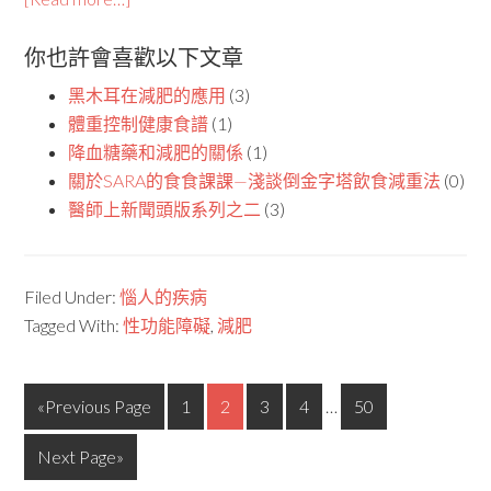
你也許會喜歡以下文章
黑木耳在減肥的應用
(3)
體重控制健康食譜
(1)
降血糖藥和減肥的關係
(1)
關於SARA的食食課課—淺談倒金字塔飲食減重法
(0)
醫師上新聞頭版系列之二
(3)
Filed Under:
惱人的疾病
Tagged With:
性功能障礙
,
減肥
«Previous Page
1
2
3
4
…
50
Next Page»