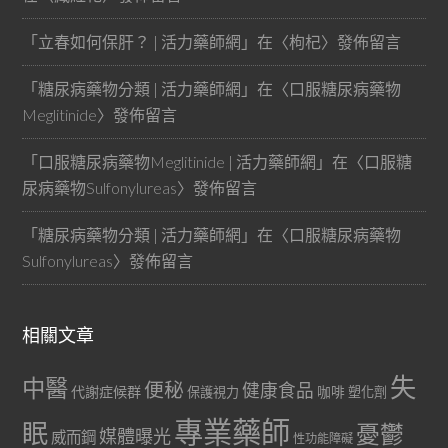
「
立春如何保肝？ | 活力藥師網
」在〈
枸杞
〉發佈留言
「
糖尿病藥物分類 | 活力藥師網
」在〈
口服糖尿病藥物
Meglitinide
〉發佈留言
「
口服糖尿病藥物Meglitinide | 活力藥師網
」在〈
口服糖
尿病藥物Sulfonylureas
〉發佈留言
「
糖尿病藥物分類 | 活力藥師網
」在〈
口服糖尿病藥物
Sulfonylureas
〉發佈留言
相關文章
失
中醫
便秘
健康食品
代謝症候群
咖啡
保護視力
塑化劑
專業藥師
眠
憂鬱
媒體曝光
威而鋼
性功能障礙