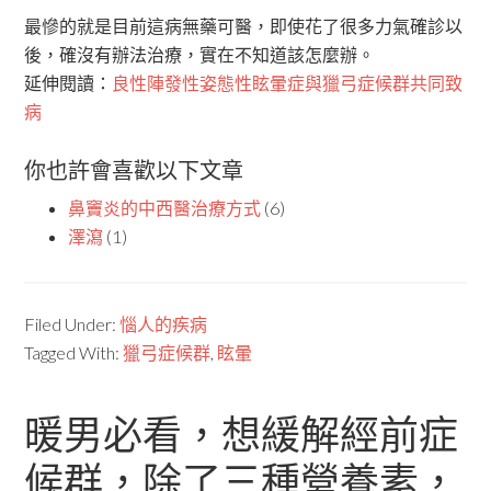
最慘的就是目前這病無藥可醫，即使花了很多力氣確診以
後，確沒有辦法治療，實在不知道該怎麼辦。
延伸閱讀：
良性陣發性姿態性眩暈症與獵弓症候群共同致
病
你也許會喜歡以下文章
鼻竇炎的中西醫治療方式
(6)
澤瀉
(1)
Filed Under:
惱人的疾病
Tagged With:
獵弓症候群
,
眩暈
暖男必看，想緩解經前症
候群，除了三種營養素，