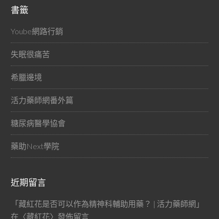
書籤
Yoube網路行銷
失眠很痛苦
希臘邊境
活力藥師網番外篇
糖尿病醫學協會
藥助Next學院
近期留言
「
藏紅花是否可以作為精神科輔助用藥？ | 活力藥師網
」
在〈
藏紅花
〉發佈留言