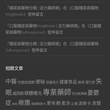
「
糖尿病藥物分類 | 活力藥師網
」在〈
口服糖尿病藥物
Meglitinide
〉發佈留言
「
口服糖尿病藥物Meglitinide | 活力藥師網
」在〈
口服糖
尿病藥物Sulfonylureas
〉發佈留言
「
糖尿病藥物分類 | 活力藥師網
」在〈
口服糖尿病藥物
Sulfonylureas
〉發佈留言
相關文章
失
中醫
便秘
健康食品
代謝症候群
咖啡
保護視力
塑化劑
專業藥師
眠
憂鬱
媒體曝光
威而鋼
性功能障礙
症
揪團
更年期
洗腎
柔沛
波斯卡
止痛
掉髮
攝護腺肥大