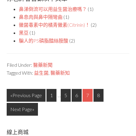
鼻涕倒流可以用益生菌治療嗎？
(1)
鼻息肉與鼻中隔彎曲
(1)
黴菌毒素中的橘青黴素(Citrinin)！
(2)
黑豆
(1)
騙人的PS磷脂醯絲胺酸
(2)
Filed Under:
醫藥新聞
Tagged With:
益生菌
,
醫藥新知
«Previous Page
1
…
5
6
7
8
Next Page»
線上商城