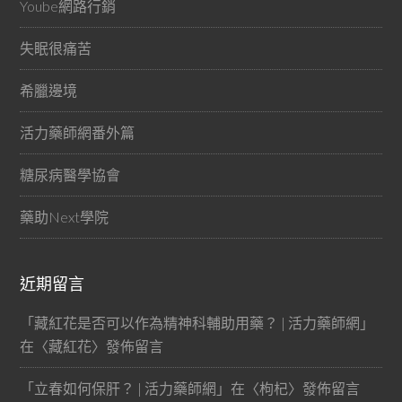
Yoube網路行銷
失眠很痛苦
希臘邊境
活力藥師網番外篇
糖尿病醫學協會
藥助Next學院
近期留言
「
藏紅花是否可以作為精神科輔助用藥？ | 活力藥師網
」
在〈
藏紅花
〉發佈留言
「
立春如何保肝？ | 活力藥師網
」在〈
枸杞
〉發佈留言