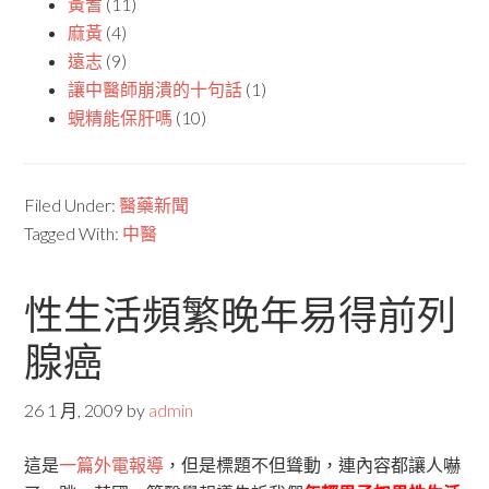
黃耆
(11)
麻黃
(4)
遠志
(9)
讓中醫師崩潰的十句話
(1)
蜆精能保肝嗎
(10)
Filed Under:
醫藥新聞
Tagged With:
中醫
性生活頻繁晚年易得前列
腺癌
26 1 月, 2009
by
admin
這是
一篇外電報導
，但是標題不但聳動，連內容都讓人嚇