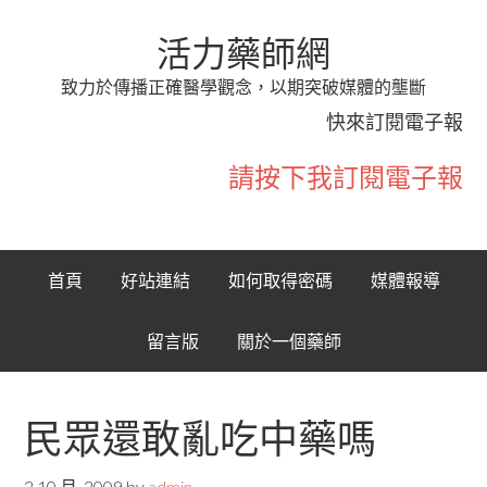
活力藥師網
致力於傳播正確醫學觀念，以期突破媒體的壟斷
快來訂閱電子報
請按下我訂閱電子報
首頁
好站連結
如何取得密碼
媒體報導
留言版
關於一個藥師
民眾還敢亂吃中藥嗎
2 10 月, 2009
by
admin