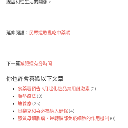
腺癌和性生活的關係。
延伸閱讀：
民眾還敢亂吃中藥嗎
下一篇
減肥還有分時間
你也許會喜歡以下文章
食藥署預告 5月起化粧品禁用雌激素
(0)
順勢療法
(3)
速養療
(25)
貝樂克和喜必福納入健保
(4)
膠質母細胞瘤，逆轉腦部免疫細胞的作用機制
(0)