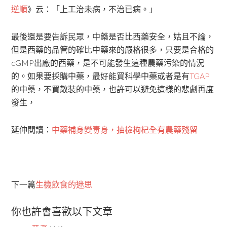
逆順
》云：「上工治未病，不治已病。」
最後還是要告訴民眾，中藥是否比西藥安全，姑且不論，
但是西藥的品管的確比中藥來的嚴格很多，只要是合格的
cGMP出廠的西藥，是不可能發生這種農藥污染的情況
的。如果要採購中藥，最好能買科學中藥或者是有
TGAP
的中藥，不買散裝的中藥，也許可以避免這樣的悲劇再度
發生，
延伸閱讀：
中藥補身變毒身，抽檢枸杞全有農藥殘留
下一篇
生機飲食的迷思
你也許會喜歡以下文章