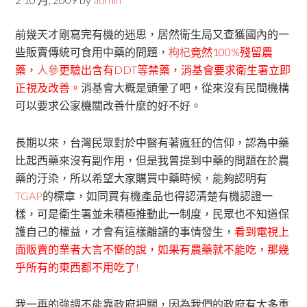
前幾天才剛寫完有機的迷思，居然衛生局又查獲國內的一
些販賣傳統可食用中藥的問題，
枸杞
竟然100%殘留農
藥，
人參
更驗出含有DDT等禁藥，消基會要求衛生署立即
正視及改善。
消基會大概是頭暈了吧，從來沒有民間機構
可以要求公家機關改善什麼的好不好。
長期以來，台灣民眾對於中醫有著瘋狂的信仰，認為中藥
比起西藥來沒有副作用，但是我曾提到中藥的問題在於農
藥的汙染，所以希望大家購買中藥時候，能夠認明有
TGAP
的標章，如同買有機產品也得認清楚有機認證一
樣，可是衛生署並未積極推動此一制度，民眾也不知道保
護自己的權益，才會有這樣離譜的事情發生，
看到電視上
面販賣的業者大言不慚的說，如果有農藥就不能吃，那幾
乎所有的東西都不用吃了!
我一再的強調不能靠政府把關，因為我們的政府有太多重