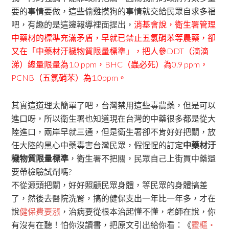
要的事情要做，這些偷雞摸狗的事情就交給民眾自求多福
吧，有趣的是這邊報導裡面提出，
消基會說，衛生署管理
中藥材的標準充滿矛盾，早就已禁止五氯硝苯等農藥，卻
又在「中藥材汙穢物質限量標準」，把人參DDT（滴滴
涕）總量限量為1.0 ppm，BHC（蟲必死）為0.9 ppm，
PCNB（五氯硝苯）為1.0ppm。
其實這道理太簡單了吧，台灣禁用這些毒農藥，但是可以
進口呀，所以衛生署也知道現在台灣的中藥很多都是從大
陸進口，兩岸早就三通，但是衛生署卻不肯好好把關，放
任大陸的黑心中藥毒害台灣民眾，假惺惺的訂定
中藥材汙
穢物質限量標準
，衛生署不把關，民眾自己上街買中藥還
要帶檢驗試劑嗎?
不從源頭把關，好好照顧民眾身體，等民眾的身體搞差
了，然後去醫院洗腎，搞的健保支出一年比一年多，才在
說
健保費要漲
，治病要從根本治起懂不懂，老師在說，你
有沒有在聽！怕你沒讀書，把原文引出給你看：《
靈樞‧