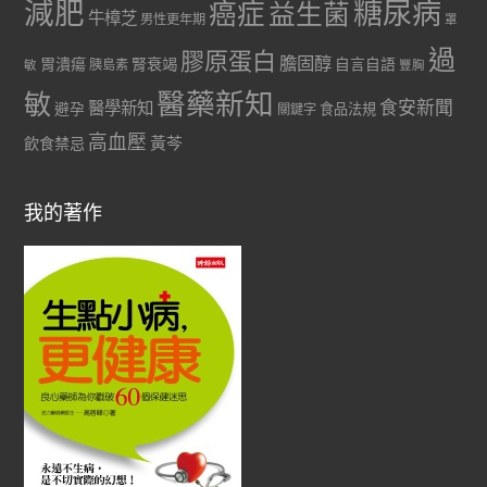
減肥
糖尿病
癌症
益生菌
牛樟芝
男性更年期
罩
過
膠原蛋白
膽固醇
胃潰瘍
腎衰竭
自言自語
胰島素
敏
豐胸
醫藥新知
敏
食安新聞
醫學新知
避孕
食品法規
關鍵字
高血壓
黃芩
飲食禁忌
我的著作