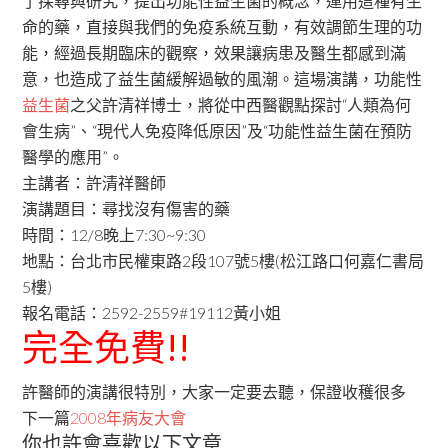
了探尋與研究，提出功能性益生菌的概念，運用這種有生
命的藥，直接與我們的免疫系統互動，有效調節生理的功
能，經過長期臨床的觀察，效果讓病患及醫生都感到滿
意，也造成了益生菌緩解過敏的風潮。這場演講，功能性
益生菌
之父許清祥博士，將從中西醫觀點探討“人類為何
會生病”、“現代人免疫降低原因”及“功能性益生菌在預防
醫學的應用”。
主講者：許清祥醫師
演講題目：尋找沒有傷害的藥
時間：12/8晚上7:30~9:30
地點：台北市民權東路2段107號5樓(松江路口何嘉仁書局
5樓)
報名電話：2592-2559#19112黃小姐
完全免費!!
許醫師的演講很特別，大家一定要去聽，保證收穫很多
下一篇
2008年病友大會
你也許會喜歡以下文章