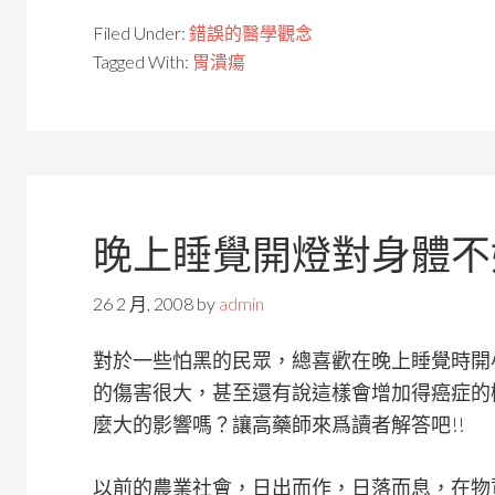
Filed Under:
錯誤的醫學觀念
Tagged With:
胃潰瘍
晚上睡覺開燈對身體不
26 2 月, 2008
by
admin
對於一些怕黑的民眾，總喜歡在晚上睡覺時開
的傷害很大，甚至還有說這樣會增加得癌症的
麼大的影響嗎？讓高藥師來爲讀者解答吧!!
以前的農業社會，日出而作，日落而息，在物