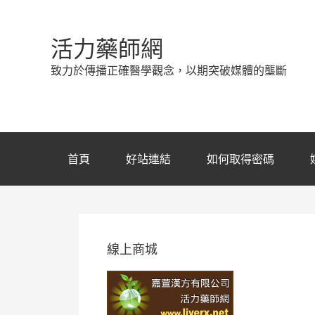
活力藥師網
致力於傳播正確醫學觀念，以期突破媒體的壟斷
首頁
好站連結
如何取得密碼
線上商城