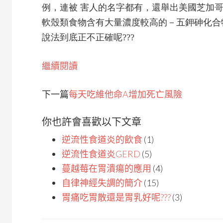
例，連被 害人的名字都有，還舉出美國芝加
軟殼類食物含有大量濃度較高的－五鉀砷化合
說法到底正不正確呢???
繼續閱讀
下一篇
每天吃維他命A增加死亡風險
你也許會喜歡以下文章
逆流性食道炎的飲食
(1)
逆流性食道炎GERD
(5)
蔓越莓在胃潰瘍的應用
(4)
自律神經失調的簡介
(15)
胃痛吃胃散還是胃乳好呢???
(3)