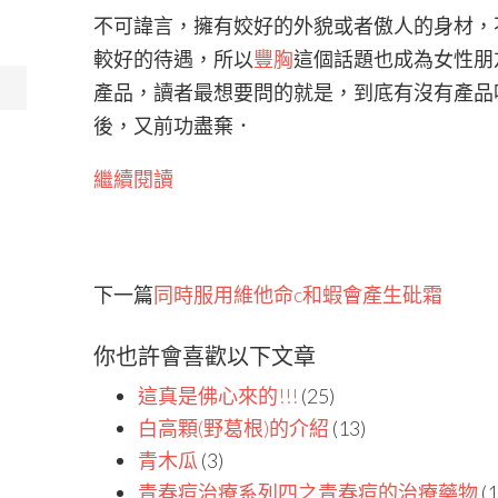
不可諱言，擁有姣好的外貌或者傲人的身材，
較好的待遇，所以
豐胸
這個話題也成為女性朋
產品，讀者最想要問的就是，到底有沒有產品
後，又前功盡棄．
繼續閱讀
下一篇
同時服用維他命c和蝦會產生砒霜
你也許會喜歡以下文章
這真是佛心來的!!!
(25)
白高顆(野葛根)的介紹
(13)
青木瓜
(3)
青春痘治療系列四之青春痘的治療藥物
(1