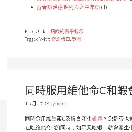
青春痘治療系列六之中年痘
(1)
Filed Under:
錯誤的醫學觀念
Tagged With:
膠原蛋白
,
豐胸
同時服用維他命C和蝦
1 5 月, 2008
by
admin
同時食用維生素
C及蝦會產生
砒霜
？您是否也
在吃維他命C的同時，如果又吃蝦，就會產生