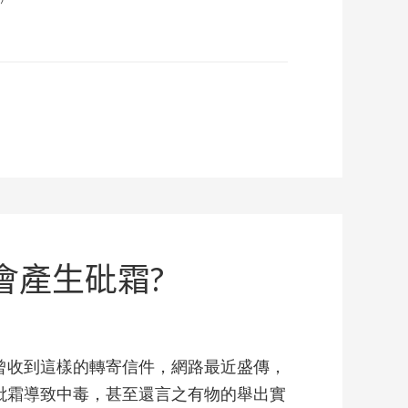
會產生砒霜?
曾收到這樣的轉寄信件，網路最近盛傳，
砒霜導致中毒，甚至還言之有物的舉出實