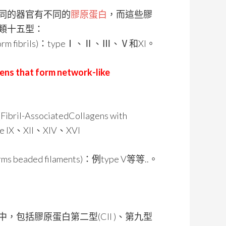
同的器官有不同的
膠原蛋白
，而這些膠
類十五型：
rm fibrils)：typeⅠ、Ⅱ、Ⅲ、Ⅴ和XI。
at form network-like
sociatedCollagens with
ype IX、XII、XIV、XVI
beaded filaments)：例type V等等..。
中，包括膠原蛋白第二型(CII )、第九型