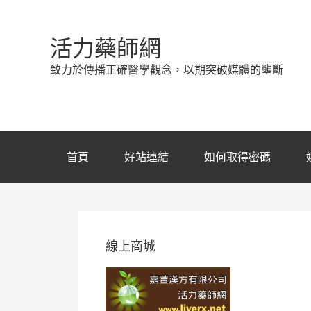
活力藥師網
致力於傳播正確醫學觀念，以期突破媒體的壟斷
首頁
好站連結
如何取得密碼
線上商城