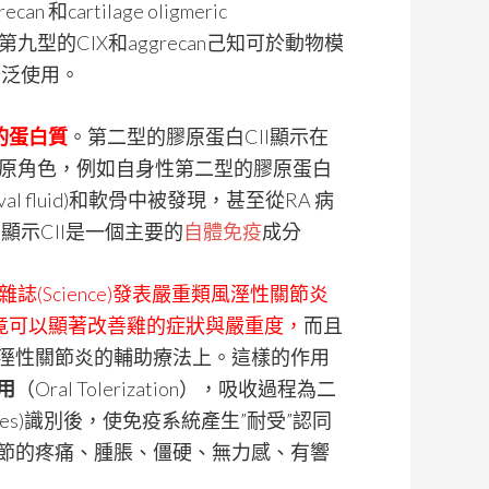
和cartilage oligmeric
、第九型的CIX和aggrecan己知可於動物模
廣泛使用。
的蛋白質
。第二型的膠原蛋白CII顯示在
 , RA)上的病原角色，例如自身性第二型的膠原蛋白
al fluid)和軟骨中被發現，甚至從RA 病
顯示CII是一個主要的
自體免疫
成分
學」雜誌(Science)發表嚴重類風溼性關節炎
，竟可以顯著改善雞的症狀與嚴重度，
而且
溼性關節炎的輔助療法上。這樣的作用
用
（Oral Tolerization），吸收過程為二
ches)識別後，使免疫系統產生”耐受”認同
節的疼痛、腫脹、僵硬、無力感、有響