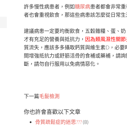
許多慢性病患者，例如
糖尿病
患者都會非常重
者也會重視飲食，那這些病患該怎麼從日常生
建議病患一定要均衡飲食，五穀雜糧、蛋、奶
才有充足的營養與抵抗力，
因為類風濕性關節
質流失，應該多多攝取鈣質與維生素D，必要
間增強抵抗力或舒筋活骨的食補或藥補，請詢
斷，請勿自行服用以免病情惡化。
下一篇
毛髮檢測
你也許會喜歡以下文章
骨質疏鬆症的迷思???
(8)