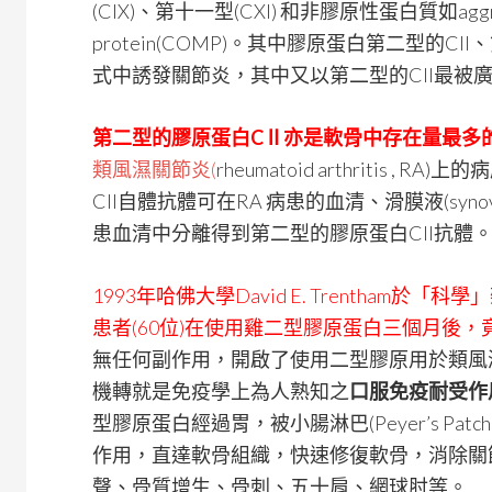
(CIX)、第十一型(CXI) 和非膠原性蛋白質如aggrecan 
protein(COMP)。其中膠原蛋白第二型的CII
式中誘發關節炎，其中又以第二型的CII最被
第二型的膠原蛋白CⅡ亦是軟骨中存在量最多
類風濕關節炎(
rheumatoid arthritis
CII自體抗體可在RA 病患的血清、滑膜液(synov
患血清中分離得到第二型的膠原蛋白CII抗體。
1993年哈佛大學David E. Trentham於「科
患者(60位)在使用雞二型膠原蛋白三個月後
無任何副作用，開啟了使用二型膠原用於類風
機轉就是免疫學上為人熟知之
口服免疫耐受作
型膠原蛋白經過胃，被小腸淋巴(Peyer’s Pat
作用，直達軟骨組織，快速修復軟骨，消除關
聲、骨質增生、骨刺、五十肩、網球肘等。