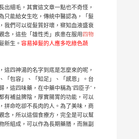
長出細毛，其實這文章一點也不奇怪，
為只能給女生吃，傳統中醫認為，「髮
，我們可以從髮質好壞，察知血液盛衰
觀念，這些「雄性禿」疾患在服用
四物
髮新生。
容易掉髮的人應多吃綠色蔬
，這四神湯的名字到底是怎麼來的呢，
、「包容」、「知足」、「感恩」。台
歸，這四味藥，在中藥中稱為”四臣子”，
都有補益脾陰，厚實腸胃的功能，可以
，拼命吃卻不長肉的人。為了美味，商
觀念，所以這個食療方，完全是可以幫
物所組成，可以作為長期藥膳，而無副