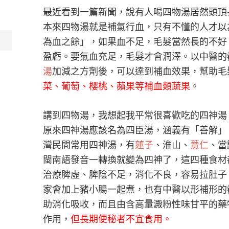
最近看到一篇新聞，說有人喝四物湯居然頭頂
本來四物湯就是補氣行血，只有不懂的人才以
為血之餘」，如果血不足，毛髮當然長的不好
盈虧。要氣血充足，毛髮才會潤澤。以中醫的
湯
加減之方劑後，可以達到補血效果，幫助毛
菜、葡萄、櫻桃、蘋果等補血類蔬果
。
講到四物湯，我想起我平常很喜歡吃的四神湯
原來四神湯應該名為四臣湯，涵義有「善解」
灣民間常用四神湯，有
蓮子
、淮山、
薏仁
、當
閩南語發音一轉換就變為四神了，這四種食材
治療脾虛、脾陰不足，消化不良，容易拉肚子
家會加上豬小腸一起煮，也有中醫以形補形的
助消化吸收，而且由含高量澱粉性味甘平的藥
作用，
但長期便秘者不宜食用。