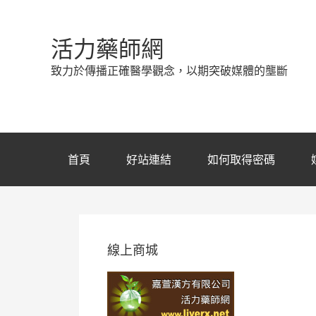
活力藥師網
致力於傳播正確醫學觀念，以期突破媒體的壟斷
首頁
好站連結
如何取得密碼
線上商城