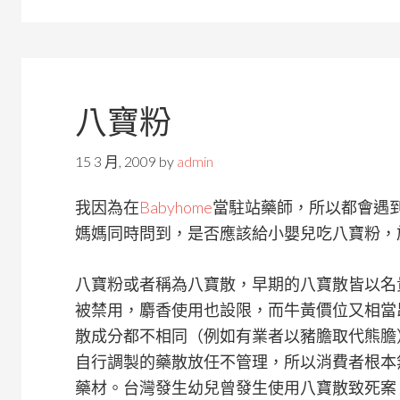
八寶粉
15 3 月, 2009
by
admin
我因為在
Babyhome
當駐站藥師，所以都會遇
媽媽同時問到，是否應該給小嬰兒吃八寶粉，
八寶粉或者稱為八寶散，早期的八寶散皆以名
被禁用，麝香使用也設限，而牛黃價位又相當
散成分都不相同（例如有業者以豬膽取代熊膽
自行調製的藥散放任不管理，所以消費者根本
藥材。台灣發生幼兒曾發生使用八寶散致死案