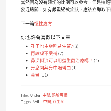
當然因為沒有確切的比例可以參考，但是這絕
蒙混過關，如有嚴重過敏症狀，應該立即取下
下一篇
慢性處方
你也許會喜歡以下文章
孔子也主張吃益生菌?
(3)
再論虛不受補
(7)
鼻涕倒流可以用益生菌治療嗎？
(1)
鼻息肉與鼻中隔彎曲
(1)
黃耆
(11)
Filed Under:
中醫
,
過敏專欄
Tagged With:
中醫
,
益生菌