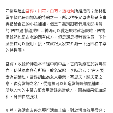
四物湯是由
當歸
，
川芎
，
白芍
，
熟地黃
所組成的；藥材相
當平價也是四物湯的特點之一，所以很多父母也都是沒事
弄點給自己的小孩補補，但是千萬別跟我們用來配排骨
的”四神湯”搞混喲!!!四神湯可以愛怎麼吃就怎麼吃，四物
湯雖然也是古老的固有成方，但是還是得稍微注意一下什
麼體質可以服用，接下來就跟大家來介紹一下這四種中藥
的特性囉。
當歸，收錄於神農本草經中的中品，它的功能在於調氣補
血，使其氣血各有所歸，故名當歸．李時珍云：”古人娶
妻為嗣續也，當歸調血為女人要藥，有思夫，歸夫家之
意，顧有當歸之名”．從這裡可以知道當歸是調氣補血，
所以90%的中藥方都會用當歸來當處方，因為如果氣血調
和，身體自然強壯.
川芎，為活血去瘀之藥可活血止痛，對於活血效用很好；