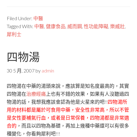
Filed Under:
中醫
Tagged With:
中醫
,
健康食品
,
威而鋼
,
性功能障礙
,
樂威壯
,
犀利士
四物湯
30 5 月, 2007
by
admin
四物湯在中藥的湯頭來說，應該算是知名度最高的，其實
四物湯在
治療經痛
上也有不錯的效果，如果有人沒聽過四
物湯的話，我想我應該會認為他是火星來的吧!!
四物湯所
用的材料都是屬於可食用中藥，安全性非常高，所以不管
是女性要補氣行血，或者是日常保養，四物湯都是非常適
合的
，而且以四物為基礎，再加上幾種中藥還可以有很多
種變化，你看夠犀利吧!!!