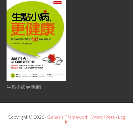
生點小病更健康!
Copyright © 2026 ·
Genesis Framework
·
WordPress
·
Log
in