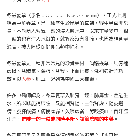
冬蟲夏草（學名：Ophiocordyceps sinensis），正式上則
稱為中華蟲草，是一種寄生於昆蟲的真菌，野生蟲草非常
貴，不肖商人客氣一點的浸入鹽水中，以求重量變重，狠
一點的也有注入水銀的，就算都沒有亂搞，也因為砷含量
過高，被大陸從保健食品類中除名。
冬蟲夏草是一種非常常見的珍貴藥材，簡稱蟲草，具有補
虛損、益精氣、保肺、益腎、止血化痰、滋補強壯等功
效。與
人參
、鹿茸一起列為中國三大補藥。
許多中醫師認為，冬蟲夏草入肺腎二經，肺屬金，金能生
水，所以既能補肺陰，又能補腎陽，主治腎虛，陽萎遺
精，腰膝酸痛，病後虛弱，久咳虛弱，勞咳痰血，自汗盜
汗等，
是唯一的一種能同時平衡、調節陰陽的中藥
。
冬蟲夏草最早入藥典是在清朝吳儀洛所著之【本草從