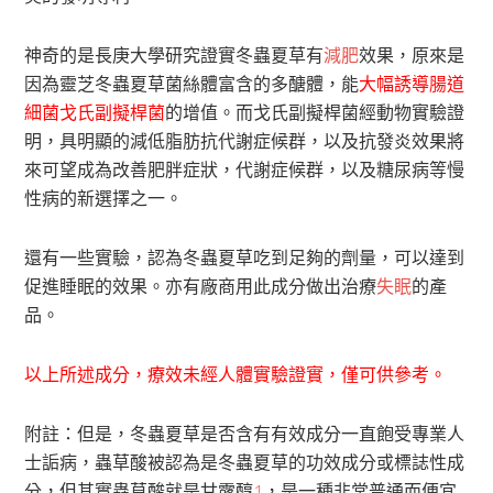
神奇的是長庚大學研究證實冬蟲夏草有
減肥
效果，原來是
因為靈芝冬蟲夏草菌絲體富含的多醣體，能
大幅誘導腸道
細菌戈氏副擬桿菌
的增值。而戈氏副擬桿菌經動物實驗證
明，具明顯的減低脂肪抗代謝症候群，以及抗發炎效果將
來可望成為改善肥胖症狀，代謝症候群，以及糖尿病等慢
性病的新選擇之一。
還有一些實驗，認為冬蟲夏草吃到足夠的劑量，可以達到
促進睡眠的效果。亦有廠商用此成分做出治療
失眠
的產
品。
以上所述成分，療效未經人體實驗證實，僅可供參考。
附註：但是，冬蟲夏草是否含有有效成分一直飽受專業人
士詬病，蟲草酸被認為是冬蟲夏草的功效成分或標誌性成
分，但其實蟲草酸就是甘露醇
1
，是一種非常普通而便宜