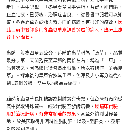
新】，書中記載：「冬蟲夏草甘平保肺，益腎，補精髓，
止血化痰，已勞咳，治膈症皆良」。從醫書中記載可以知
道，冬蟲夏草對於肺與腎方面的病變具有很好的療效，
因
此目前中醫師多用冬蟲夏草來調養腎虛的病人，臨床上療
效十分顯著。
蟲體一般為四至五公分，這時的蟲草稱為「頭草」，品質
最好；第二天菌孢長至蟲體的兩倍左右，稱為「二草」，
品質次之。因為僵化後會長出根鬚，所以被稱作「冬蟲夏
草」。採集後的蟲草會按其重量、色澤及大小等分為從A
到E五個等級，當中以A級為最優等。
雖然冬蟲夏草長期被認為對肺腎有奇效，但台灣有廠商從
其中提取特殊菌株，經過實驗室發酵培養，
經臨床實驗，
用於治療肝病，有非常顯著的效果
。甚至外銷到世界各
地， 於美國取得非酒精性脂肪肝，以及B型肝炎、C型肝
炎的發明專利。