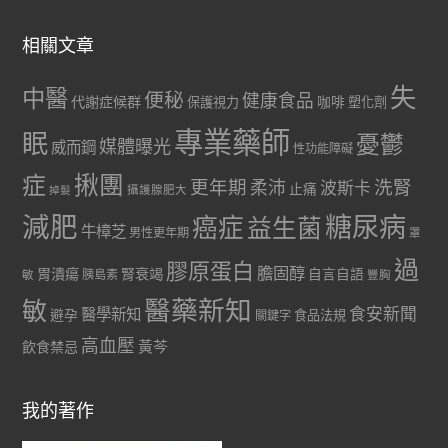
相關文章
失
中醫
便秘
健康食品
代謝症候群
咖啡
保護視力
塑化劑
專業藥師
眠
憂鬱
媒體曝光
威而鋼
性功能障礙
症
揪團
更年期
洗腎
柔沛
波斯卡
止痛
掉髮
攝護腺肥大
減肥
糖尿病
癌症
益生菌
牛樟芝
男性更年期
罩
過
膠原蛋白
膽固醇
胃潰瘍
腎衰竭
自言自語
胰島素
敏
豐胸
醫藥新知
敏
食安新聞
醫學新知
避孕
食品法規
關鍵字
高血壓
黃芩
飲食禁忌
我的著作