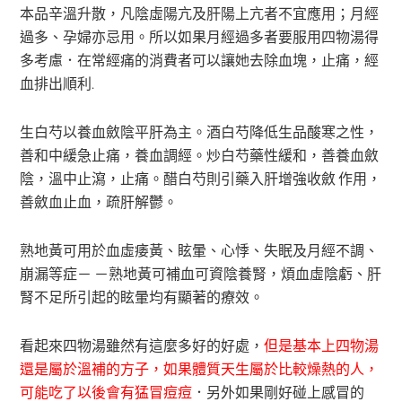
本品辛溫升散，凡陰虛陽亢及肝陽上亢者不宜應用；月經
過多、孕婦亦忌用。所以如果月經過多者要服用四物湯得
多考慮．在常經痛的消費者可以讓她去除血塊，止痛，經
血排出順利.
生白芍以養血斂陰平肝為主。酒白芍降低生品酸寒之性，
善和中緩急止痛，養血調經。炒白芍藥性緩和，善養血斂
陰，溫中止瀉，止痛。醋白芍則引藥入肝增強收斂 作用，
善斂血止血，疏肝解鬱。
熟地黃可用於血虛痿黃、眩暈、心悸、失眠及月經不調、
崩漏等症－ －熟地黃可補血可資陰養腎，煩血虛陰虧、肝
腎不足所引起的眩暈均有顯著的療效。
看起來四物湯雖然有這麼多好的好處，
但是基本上四物湯
還是屬於溫補的方子，如果體質天生屬於比較燥熱的人，
可能吃了以後會有猛冒痘痘
．另外如果剛好碰上感冒的