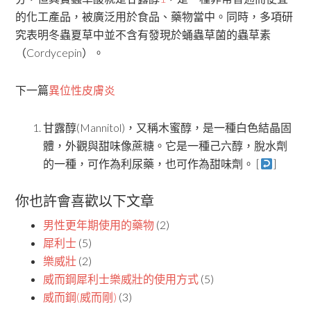
的化工產品，被廣泛用於食品、藥物當中。同時，多項研
究表明冬蟲夏草中並不含有發現於蛹蟲草菌的蟲草素
（Cordycepin）。
下一篇
異位性皮膚炎
甘露醇(Mannitol)，又稱木蜜醇，是一種白色結晶固
體，外觀與甜味像蔗糖。它是一種己六醇，脫水劑
的一種，可作為利尿藥，也可作為甜味劑。 [
]
你也許會喜歡以下文章
男性更年期使用的藥物
(2)
犀利士
(5)
樂威壯
(2)
威而鋼犀利士樂威壯的使用方式
(5)
威而鋼(威而剛)
(3)