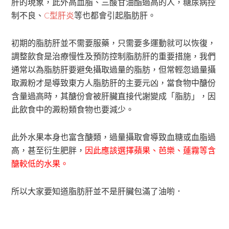
肝的現象，此外高血脂、三酸甘油酯過高的人，糖尿病控
制不良、
C型肝炎
等也都會引起脂肪肝。
初期的脂肪肝並不需要服藥，只需要多運動就可以恢復，
調整飲食是治療慢性及預防控制脂肪肝的重要措施，我們
通常以為脂肪肝要避免攝取過量的脂肪，但常輕忽過量攝
取澱粉才是導致東方人脂肪肝的主要元凶，當食物中醣份
含量過高時，其醣份會被肝臟直接代謝變成「脂肪」，因
此飲食中的澱粉類食物也要減少。
此外水果本身也富含醣類，過量攝取會導致血糖或血脂過
高，甚至衍生肥胖，
因此應該選擇蘋果、芭樂、蓮霧等含
醣較低的水果。
所以大家要知道脂肪肝並不是肝臟包滿了油喲．