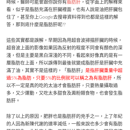
時候，醫師可能會跟你說你有
脂肪肝
，從字面上的解釋來
看，似乎是脂肪充滿在肝臟裡面，也有人說是油把肝臟包
住了，甚至你上Google去搜尋資料得到也都是這樣的解
答，那到底什麼是脂肪肝呢??
這些其實都是誤解，早期因為用超音波掃描肝臟的時候，
超音波上面的影像如果因為反射的程度不同會有顏色的深
淺，但是主要是黑白深淺的不同，看起來好像真的是有一
層脂肪在上面，所以誤傳到最後就變成脂肪肝是肝臟中充
滿了油，其實不是這樣的，「脂肪肝」
是指肝臟重量中超
過5%為脂肪，只要5%的比例就可以稱之為有脂肪肝
，所
以不一定是真的吃的太油才會脂肪肝，只要熱量攝取過
多，又少運動，又吃太多甜食及澱粉類食物，也會發生脂
肪肝。
除了以上的原因，肥胖也是脂肪肝的兇手之一，上了年紀
的人因為新陳代謝的速率減低，一般來說也多少會有脂肪