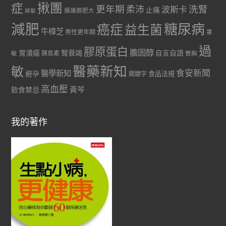
症
揪團
更年期
洗腎
柔沛
波斯卡
止痛
掉髮
攝護腺肥大
減肥
糖尿病
癌症
益生菌
牛樟芝
男性更年期
罩
過
膠原蛋白
膽固醇
胃潰瘍
腎衰竭
自言自語
胰島素
敏
豐胸
醫藥新知
敏
食安新聞
醫學新知
避孕
食品法規
關鍵字
高血壓
黃芩
飲食禁忌
我的著作