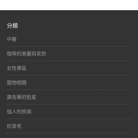
分類
中醫
咖啡的美麗與哀愁
女性專區
寵物相關
廣告藥的剋星
惱人的疾病
抗衰老