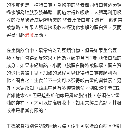
的本質也是一種蛋白質，食物中的酵素如同蛋白質必須經
過水解為胜肽及胺基酸，腸道才得以吸收，人體再利用吸
收的胺基酸合成身體所需的 酵素及蛋白質；還有一點也常
被忽略，如果人體直接吸收未經消化水解的蛋白質，反而
容易引起
過敏
反應。
在生機飲食中，最常會吃到豆類食物，但是如果生食豆
類，反而會得到反效果，因為豆類中含有抑制胰蛋白酶的
成分，如果未經加熱，小腸中胰蛋白酶將被破壞，蛋白質
的消化會被干擾。加熱的過程可以使得蛋白質被順利消
化。簡言之，生食並不一定可以獲得較高量的營養素。另
外，大家都知道蔬果中含有多種維他命，例如維生素E或
者維他命A。但是這些維他命是屬於脂溶性，必須在少量
油的存在下，才可以提高吸收率，如果未經烹煮調，其吸
收率是相當有限的。
生機飲食特別強調飲用精力湯，似乎可以治療百病。但對