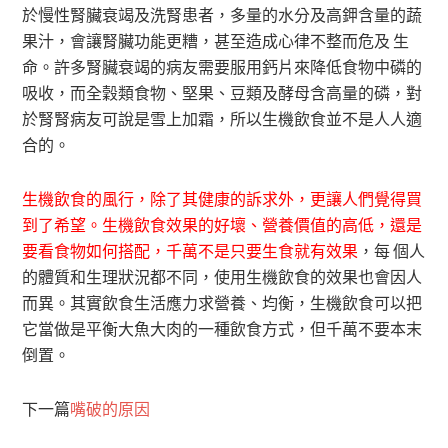
於慢性腎臟衰竭及洗腎患者，多量的水分及高鉀含量的蔬
果汁，會讓腎臟功能更糟，甚至造成心律不整而危及 生
命。許多腎臟衰竭的病友需要服用鈣片來降低食物中磷的
吸收，而全穀類食物、堅果、豆類及酵母含高量的磷，對
於腎腎病友可說是雪上加霜，所以生機飲食並不是人人適
合的。
生機飲食的風行，除了其健康的訴求外，更讓人們覺得買
到了希望。生機飲食效果的好壞、營養價值的高低，還是
要看食物如何搭配，千萬不是只要生食就有效果
，每 個人
的體質和生理狀況都不同，使用生機飲食的效果也會因人
而異。其實飲食生活應力求營養、均衡，生機飲食可以把
它當做是平衡大魚大肉的一種飲食方式，但千萬不要本末
倒置。
下一篇
嘴破的原因