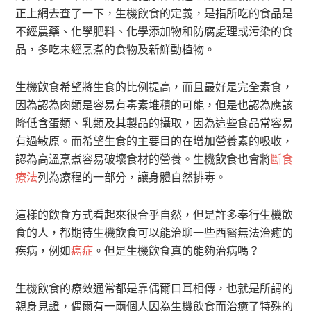
正上網去查了一下，生機飲食的定義，是指所吃的食品是
不經農藥、化學肥料、化學添加物和防腐處理或污染的食
品，多吃未經烹煮的食物及新鮮動植物。
生機飲食希望將生食的比例提高，而且最好是完全素食，
因為認為肉類是容易有毒素堆積的可能，但是也認為應該
降低含蛋類、乳類及其製品的攝取，因為這些食品常容易
有過敏原。而希望生食的主要目的在增加營養素的吸收，
認為高溫烹煮容易破壞食材的營養。生機飲食也會將
斷食
療法
列為療程的一部分，讓身體自然排毒。
這樣的飲食方式看起來很合乎自然，但是許多奉行生機飲
食的人，都期待生機飲食可以能治聊一些西醫無法治癒的
疾病，例如
癌症
。但是生機飲食真的能夠治病嗎？
生機飲食的療效通常都是靠偶爾口耳相傳，也就是所謂的
親身見證，偶爾有一兩個人因為生機飲食而治癒了特殊的