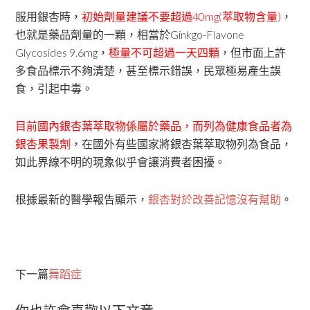
服用銀杏時，
初始劑量建議不要超過40mg(萃取物含量)
，
也就是藥品劑量的一顆，相當於Ginkgo-Flavone
Glycosides 9.6mg，
極量不可超過一天四顆
，但市面上許
多食品標示不夠清楚，甚至標示錯誤，民眾極易產生誤
食，引起中毒。
目前國內銀杏葉萃取物係屬於藥品，而列為健康食品者為
銀杏果製劑
，在國外有些國家將銀杏葉萃取物列為食品，
如此界線不明的現象似乎會讓消費者困擾。
根據最新的醫學報告顯示，
銀杏對於改善記憶沒有幫助
。
下一篇
舞蹈症