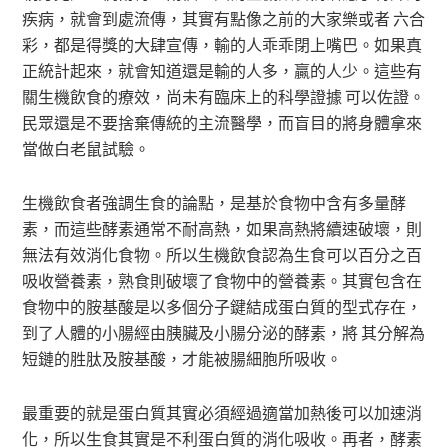
疾病，就會到處流傳，其實有點像之前的大家樂或者 六合
彩，都是得獎的大肆宣傳，輸的人乖乖閉上嘴巴。如果真
正統計起來，就會知道還是輸的人多，贏的人少。這些有
關生機飲食的療效，尚未有臨床上的科學證據 可以佐證。
民眾還是不要捨棄傳統的主流醫學，而盲目的將身體拿來
當做白老鼠試驗。
生機飲食者強調生食的論點，是基於食物中含有多量酵
素，而這些酵素通常不耐高熱，如果高熱將續速破壞，則
無法有效消化食物。所以生機飲食認為生食可以百分之百
吸收營養素，熟食則破壞了食物中的營養素。其實包含在
食物中的胺基酸是以多個分子鍵結成蛋白質的型式存在，
到了人體的小腸經由胰臟及小腸分泌的酵素，將 其分解為
短鏈的胜肽及胺基酸，才能被腸細胞所吸收。
最重要的就是蛋白質其實必須經過適當加熱後可以加速消
化，所以生食其實是不利蛋白質的消化吸收。再者，酵素