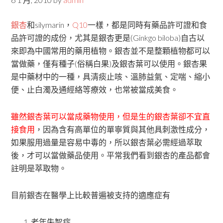
銀杏
和silymarin，
Q10
一樣，都是同時有藥品許可證和食
品許可證的成份，尤其是銀杏更是(Ginkgo biloba)自古以
來即為中國常用的藥用植物。銀杏並不是整顆植物都可以
當做藥，僅有種子(俗稱白果)及銀杏葉可以使用。銀杏果
是中藥材中的一種，具清痰止咳、溫肺益氣、定喘、縮小
便、止白濁及通經絡等療效，也常被當成美食。
雖然銀杏葉可以當成藥物使用，但是生的銀杏葉卻不宜直
接食用
，因為含有高單位的單寧質與其他具刺激性成分，
如果服用過量是容易中毒的，所以銀杏葉必需經過萃取
後，才可以當做藥品使用。平常我們看到銀杏的產品都會
註明是萃取物。
目前銀杏在醫學上比較普遍被支持的適應症有
老年失智症