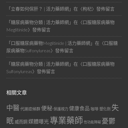
「
立春如何保肝？ | 活力藥師網
」在〈
枸杞
〉發佈留言
「
糖尿病藥物分類 | 活力藥師網
」在〈
口服糖尿病藥物
Meglitinide
〉發佈留言
「
口服糖尿病藥物Meglitinide | 活力藥師網
」在〈
口服糖
尿病藥物Sulfonylureas
〉發佈留言
「
糖尿病藥物分類 | 活力藥師網
」在〈
口服糖尿病藥物
Sulfonylureas
〉發佈留言
相關文章
失
中醫
便秘
健康食品
代謝症候群
咖啡
保護視力
塑化劑
專業藥師
眠
憂鬱
媒體曝光
威而鋼
性功能障礙