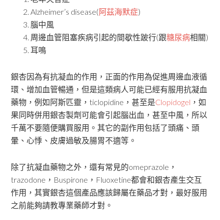
Alzheimer’s disease(
阿茲海默症
)
腦中風
周邊血管阻塞疾病引起的間歇性跛行(跟
糖尿病
相關)
耳鳴
銀杏因為有抗凝血的作用，正面的作用為促進周邊血液循
環、增加血管暢通，但是這類病人可能已經有服用抗凝血
藥物，例如阿斯匹靈，ticlopidine，甚至是
Clopidogel
，如
果同時併用銀杏製劑可能會引起腦出血，甚至中風，所以
千萬不要隨便購買服用。其它的副作用包括了頭痛、頭
暈、心悸、皮膚過敏及腸胃不適等。
除了抗凝血藥物之外，還有常見的omeprazole，
trazodone，Buspirone，Fluoxetine都會和銀杏產生交互
作用，其實銀杏這個產品應該歸屬在藥品才對，最好服用
之前能夠請教專業藥師才對。