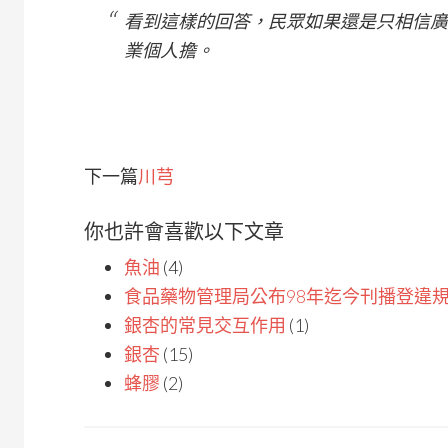
看到這樣的回答，民眾如果還是只相信廣
業個人擔。
下一篇
川芎
你也許會喜歡以下文章
魚油
(4)
食品藥物管理局公布98年迄今刊播登違
銀杏的常見交互作用
(1)
銀杏
(15)
蜂膠
(2)