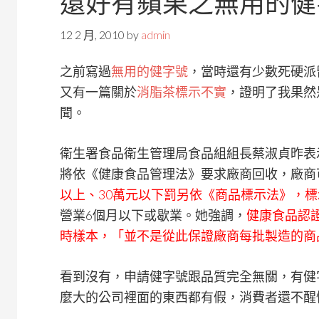
還好有蘋果之無用的健
12 2 月, 2010
by
admin
之前寫過
無用的健字號
，當時還有少數死硬派
又有一篇關於
消脂茶標示不實
，證明了我果然
聞。
衛生署食品衛生管理局食品組組長蔡淑貞昨表
將依《健康食品管理法》要求廠商回收，廠商
以上、30萬元以下罰另依《商品標示法》，
營業6個月以下或歇業。她強調，
健康食品認
時樣本，「並不是從此保證廠商每批製造的商
看到沒有，申請健字號跟品質完全無關，有健
麼大的公司裡面的東西都有假，消費者還不醒