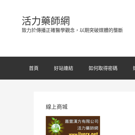
活力藥師網
致力於傳播正確醫學觀念，以期突破媒體的壟斷
首頁
好站連結
如何取得密碼
線上商城