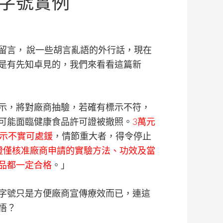
字號實例
留言， 說一些胡言亂語的外行話，現在
是有先知卓見的，我們來看看這篇新
示，將對廠商抽驗，若確有標示不符，
可能面臨健康食品許可證被撤照。
3萬元
標示不實可處鍰
，情節重大者，得令停止
證僅核准廠商申請的實驗方法、功效及當
品都一定合格
。」
字號只是方便廠商宣傳療效而已，連這
悟？