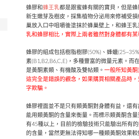
蜂膠和
蜂王乳
都是跟蜜蜂有關的寶貝，但是蜂
新生嫩芽及樹皮，採集植物分泌用來修補受損
巢放入口中咀嚼後塗抹於蜂巢壁上，和蜂王乳
乳和蜂膠相比，實際上兩者雖然對身體都有某
蜂膠的組成包括樹脂樹膠(50%)、蜂蠟(25~35%
素(B1,B2,B6,C,E)，多種豐富的微量元
是黃酮素類、有機酸及雙帖類。
一般所知黃酮
這完全是錯誤的觀念，如果購買相關產品時，
字欺騙。
蜂膠裡面並不是只有類黃酮對身體有益，還有
能用類黃酮的含量來衡量。而標示類黃酮含量
有45種以上，目前的檢驗技術只能驗出所有
的含量，當然更無法得知哪一種類黃酮效果較