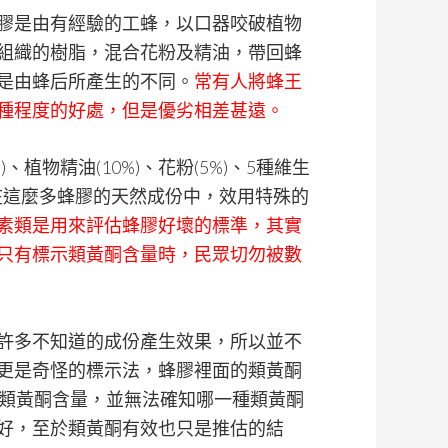
膠是由有經驗的工蜂，以口器咬破植物
組織的樹脂，混合花粉及精油，帶回蜂
是由蜂后所產生的不同。
常有人將蜂王
種程度的好處，但是優劣相差甚遠。
)、植物精油(10%)、花粉(5%)、5種維生
素。而在這麼多蜂膠的天然成份中，效用特殊的
素類是用來評估蜂膠好壞的標準，其實
只有標示類黃酮含量時，民眾切勿被數
許多不知道的成份產生效果，所以並不
更是奇怪的標示法，蜂膠裡面的類黃酮
的類黃酮含量，並無法確知哪一種類黃酮
好，至於類黃酮有效也只是推估的結