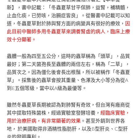
新】，書中記載：「冬蟲夏草甘平保肺，益腎，補精髓，
止血化痰，已勞咳，治膈症皆良」。從醫書中記載可以知
道，冬蟲夏草對於肺與腎方面的病變具有很好的療效，
因
此目前中醫師多用冬蟲夏草來調養腎虛的病人，臨床上療
效十分顯著。
蟲體一般為四至五公分，這時的蟲草稱為「頭草」，品質
最好；第二天菌孢長至蟲體的兩倍左右，稱為「二草」，
品質次之。因為僵化後會長出根鬚，所以被稱作「冬蟲夏
草」。採集後的蟲草會按其重量、色澤及大小等分為從A
到E五個等級，當中以A級為最優等。
雖然冬蟲夏草長期被認為對肺腎有奇效，但台灣有廠商從
其中提取特殊菌株，經過實驗室發酵培養，
經臨床實驗，
用於治療肝病，有非常顯著的效果
。甚至外銷到世界各
地， 於美國取得非酒精性脂肪肝，以及B型肝炎、C型肝
炎的發明專利。