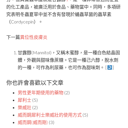
的化工產品，被廣泛用於食品、藥物當中。同時，多項研
究表明冬蟲夏草中並不含有發現於蛹蟲草菌的蟲草素
（Cordycepin）。
下一篇
異位性皮膚炎
甘露醇(Mannitol)，又稱木蜜醇，是一種白色結晶固
體，外觀與甜味像蔗糖。它是一種己六醇，脫水劑
的一種，可作為利尿藥，也可作為甜味劑。 [
]
你也許會喜歡以下文章
男性更年期使用的藥物
(2)
犀利士
(5)
樂威壯
(2)
威而鋼犀利士樂威壯的使用方式
(5)
威而鋼(威而剛)
(3)