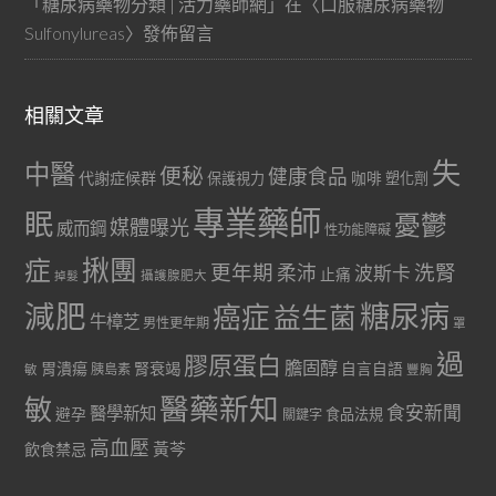
「
糖尿病藥物分類 | 活力藥師網
」在〈
口服糖尿病藥物
Sulfonylureas
〉發佈留言
相關文章
失
中醫
便秘
健康食品
代謝症候群
咖啡
保護視力
塑化劑
專業藥師
眠
憂鬱
媒體曝光
威而鋼
性功能障礙
症
揪團
更年期
洗腎
柔沛
波斯卡
止痛
掉髮
攝護腺肥大
減肥
糖尿病
癌症
益生菌
牛樟芝
男性更年期
罩
過
膠原蛋白
膽固醇
胃潰瘍
腎衰竭
自言自語
胰島素
敏
豐胸
醫藥新知
敏
食安新聞
醫學新知
避孕
食品法規
關鍵字
高血壓
黃芩
飲食禁忌