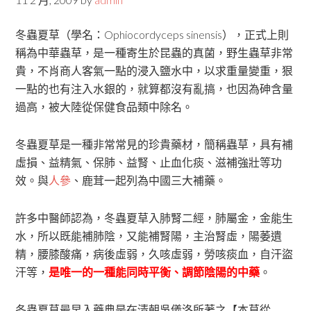
冬蟲夏草（學名：Ophiocordyceps sinensis），正式上則
稱為中華蟲草，是一種寄生於昆蟲的真菌，野生蟲草非常
貴，不肖商人客氣一點的浸入鹽水中，以求重量變重，狠
一點的也有注入水銀的，就算都沒有亂搞，也因為砷含量
過高，被大陸從保健食品類中除名。
冬蟲夏草是一種非常常見的珍貴藥材，簡稱蟲草，具有補
虛損、益精氣、保肺、益腎、止血化痰、滋補強壯等功
效。與
人參
、鹿茸一起列為中國三大補藥。
許多中醫師認為，冬蟲夏草入肺腎二經，肺屬金，金能生
水，所以既能補肺陰，又能補腎陽，主治腎虛，陽萎遺
精，腰膝酸痛，病後虛弱，久咳虛弱，勞咳痰血，自汗盜
汗等，
是唯一的一種能同時平衡、調節陰陽的中藥
。
冬蟲夏草最早入藥典是在清朝吳儀洛所著之【本草從