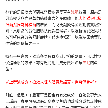
神奇的是長庚大學研究證實冬蟲夏草有
減肥
效果，原來是
因為靈芝冬蟲夏草菌絲體富含的多醣體，能
大幅誘導腸道
細菌戈氏副擬桿菌
的增值。而戈氏副擬桿菌經動物實驗證
明，具明顯的減低脂肪抗代謝症候群，以及抗發炎效果將
來可望成為改善肥胖症狀，代謝症候群，以及糖尿病等慢
性病的新選擇之一。
還有一些實驗，認為冬蟲夏草吃到足夠的劑量，可以達到
促進睡眠的效果。亦有廠商用此成分做出治療
失眠
的產
品。
以上所述成分，療效未經人體實驗證實，僅可供參考。
附註：但是，冬蟲夏草是否含有有效成分一直飽受專業人
士詬病，蟲草酸被認為是冬蟲夏草的功效成分或標誌性成
分，但其實蟲草酸就是甘露醇
1
，是一種非常普通而便宜