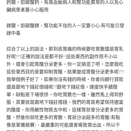
鈣鹽，如碳酸鈣，有高血壓病人和腎功能異常的人以及心
臟病患者要小心服用
鎂鹽，如碳酸鎂，腎功能不佳的人一定要小心,有可能引發
鎂中毒
綜合了以上的說法，那到底胃痛的時候要吃胃散還是胃乳
好呢???正確的說法是都不好!!這些東西的副作用不小以
外，還會引起胃酸分泌更多，你一定搞混了吧，怎麼我吃
這些東西目的是要抑制胃酸，結果變成胃酸分泌更多呢???
我舉個例子好了，如果你沒有錢的時候，你會向銀行貸款
還是跟地下錢莊借錢呢??跟地下錢莊借，速度快手續簡
單，缺點是下場很慘，你吃胃散也一樣，雖然馬上得到舒
服，其實就是跟地下錢莊借錢，我們的胃是希望保持適當
的酸度，你用鹼性物質去中和，這樣胃就會分泌更多的胃
酸，然後你就吃更多的胃散，胃就分泌超多的胃酸(有點
像是軍備競賽)，最嚴重的可能還會導致胃出血，所以千