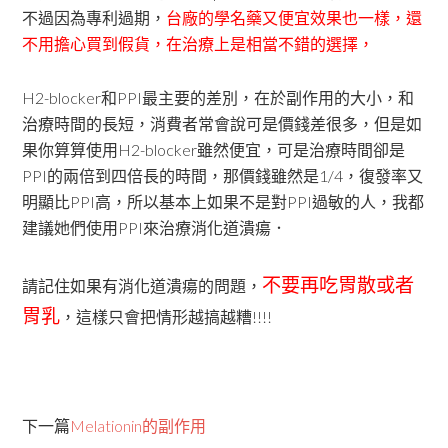
不過因為專利過期，
台廠的學名藥又便宜效果也一樣，還
不用擔心買到假貨，在治療上是相當不錯的選擇，
H2-blocker和PPI最主要的差別，在於副作用的大小，和
治療時間的長短，消費者常會說可是價錢差很多，但是如
果你算算使用H2-blocker雖然便宜，可是治療時間卻是
PPI的兩倍到四倍長的時間，那價錢雖然是1/4，復發率又
明顯比PPI高，所以基本上如果不是對PPI過敏的人，我都
建議她們使用PPI來治療消化道潰瘍．
不要再吃胃散或者
請記住如果有消化道潰瘍的問題，
胃乳
，這樣只會把情形越搞越糟!!!!
下一篇
Melationin的副作用