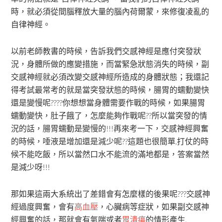
時，就必須從間腦釋放大量的腦內荷爾蒙，來修復凌亂的
自律神經。
以前老師教書的時候，告訴我們交感神經是應付突發狀
況，身體所做的應變措施，而當緊急狀態消失的時候，副
交感神經就必須改變交感神經所造成的身體狀態；我還記
得考試最常考的就是當突發狀態的時候，腸胃的蠕動變快
還是變慢呢????你想想當身體需要作戰的時候，如果腸胃
蠕動變快，肚子餓了，怎麼能夠作戰呢??所以當突發的情
況的話，腸胃蠕動是變慢的!!!再來考一下，交感神經興奮
的時候，唾液是增加還是減少呢??這題也很簡單,打仗的時
候不能吃飯，所以當然口水不能流的滿地都是，答案當然
是減少呀!!!
那如果這兩大系統出了差錯會有怎麼樣的後果呢???交感神
經過度興奮，會有
高血壓
，心臟病等症狀，如果副交感神
經興奮的話，那就會有氣喘或者
胃潰瘍
的情形產生.