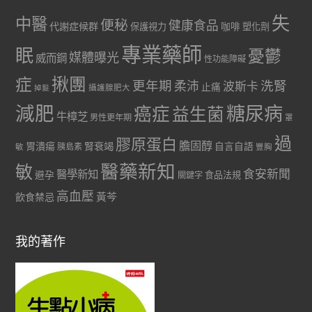
失
中醫
便秘
健康食品
代謝症候群
咖啡
保護視力
塑化劑
專業藥師
眠
憂鬱
媒體曝光
威而鋼
性功能障礙
症
揪團
更年期
洗腎
柔沛
波斯卡
止痛
掉髮
攝護腺肥大
減肥
糖尿病
癌症
益生菌
牛樟芝
男性更年期
罩
過
膠原蛋白
膽固醇
胃潰瘍
腎衰竭
自言自語
胰島素
敏
豐胸
醫藥新知
敏
食安新聞
醫學新知
避孕
食品法規
關鍵字
高血壓
黃芩
飲食禁忌
我的著作