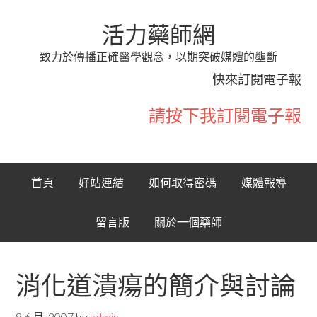
活力藥師網
致力於傳播正確醫學觀念，以期突破媒體的壟斷
快來訂閱電子報
請按下我訂閱電子報
首頁
好站連結
如何取得密碼
媒體報導
留言版
關於一個藥師
消化道潰瘍的簡介與討論
9 6 月, 2007
by
admin