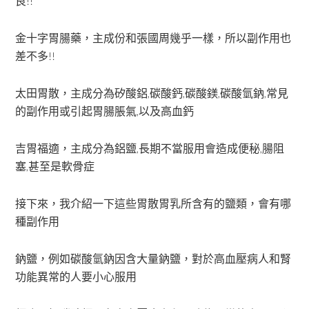
良!!
金十字胃腸藥，主成份和張國周幾乎一樣，所以副作用也
差不多!!
太田胃散，主成分為矽酸鋁,碳酸鈣,碳酸鎂,碳酸氫鈉,常見
的副作用或引起胃腸脹氣,以及高血鈣
吉胃福適，主成分為鋁鹽,長期不當服用會造成便秘,腸阻
塞,甚至是軟骨症
接下來，我介紹一下這些胃散胃乳所含有的鹽類，會有哪
種副作用
鈉鹽，例如碳酸氫鈉因含大量鈉鹽，對於高血壓病人和腎
功能異常的人要小心服用