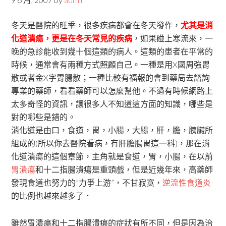
冬天是醫院的旺季，很多疾病都會在冬天發作，
尤其是消
化道潰瘍，更是在冬天常見的疾病
，如果碰上寒流來，一
晚的急診能收到幾十個這類的病人。這類的患者在平常的
時候，通常會有兩種方式照顧自己。一種是用X國周強胃
散或者金X字胃腸散；一種比較有福報的會到藥局去諮詢
專業的藥師，看看藥師可以怎麼幫他。不過有時候網路上
太多奇怪的資訊，讓很多人不知道這方面的知識，哪些是
對的哪些是錯的。
消化道是由口，食道，胃，小腸，大腸，肝，膽，胰臟所
組成的(所以你去醫院看病，有肝膽腸胃這一科)，那在消
化道潰瘍的這個章節，主角就是食道，胃，小腸，在以前
胃潰瘍
和十二指腸潰瘍是重頭戲，但是近幾年來，高藥師
發現食道也努力的”力爭上游”，不甘寂寞，
逆流性食道炎
的比例也越來越多了．
雖然胃潰瘍和十二指腸潰瘍的症狀有所不同，但是因為治