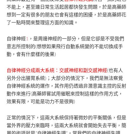
不能上，甚至連日常生活起居都快發生問題，於是高藥師
想到一定有很多的朋友也會有這樣的困擾，於是高藥師花
了一點時間來整理這方面的知識。
自律神經
1
，是周邊神經的一部分，但是它卻是不受我們
意志所控制的(想想如果飛行自動系統變的不能切換成手
動，會有什麼樣的後果)
自律神經分成兩大系統：交感神經和副交感神經
(也有人
另外分出腸胃系統)；大部分的情況下，我們是無法察覺
自律神經系統的運作，其作用仍透過非潛意識主控的反射
動作來進行(高藥師嘗試用催眠來控制這樣的作用方式，
效果有限，可能是功力不是很夠)
正常的情況下，這兩大系統保持著微妙的平衡關係，但是
當外界的壓力來臨時，這兩大系統就會開始失去平衡，簡
單的術語就是”自律神經失調”，當我們的自律神經失調