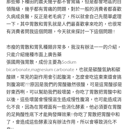
那些鄉下種田的農夫幾乎都不會胃痛，但是都會地區的白
領階級，幾乎都有胃痛的問題，對於一般的消費者都喜歡
久病成良醫，反正是老毛病了，所以就會自己先簡單處理
一下，其中胃散和胃乳就是人們最喜歡拿來吃的，也很常
有消費者問我這個問題，今天就來探討一下這個問題!!
市瘦的胃散和胃乳種類非常多，我沒有辦法一一的介紹，
只能介紹幾種市面上廣告藥
張國周強胃散，成份主要為Sodium
bicarbonate,magnesium carbonate，也就是碳酸氫鈉和碳
酸鎂，常見的副作用會引起腹瀉，怎麼會吃這東東還會搞
到腹瀉呢???原因是我們的胃酸雖然很酸，可是這胃酸卻是
好東西咧，可以幫助我們殺壞菌，你吃了胃散把胃酸中和
以後，這些壞菌會慢慢滋生造成慢性腹瀉，也可能造成消
化不良，因為在胃裡面有一些消化酵素，他必須要在胃酸
的足夠酸性底下才能夠發輝效果!!你吃了胃散把胃酸中和
了，會造成這些酵素沒有辦法作用，所以會導致消化不