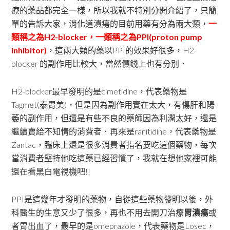
療的藥品都完全一樣，所以我就不特別分開介紹了，只簡
單的告訴大家，消化道潰瘍的目前用藥有分為兩大類，
一
類稱之為H2-blocker，一類稱之為PPI(proton pump
inhibitor)
，這兩大類的藥以PPI的效果好很多，H2-
blocker 的副作用比較大，當然價錢上也有分別．
H2-blocker最早發明的是cimetidine，代表藥物是
Tagmet(泰胃美)，但是因為副作用實在太大，有傷肝和陽
萎的副作用，但還是有些不良的藥師因為利潤太好，還是
繼續賣給不知情的消費者．再來是ranitidine，代表藥物是
Zantac，臨床上還是很多消費者指名要吃這個藥物，每次
當消費者堅持他吃這藥已經習慣了，我就在想他家裡可能
還在看黑白電視機吧!!
PPI是這幾年才發明的藥物，自從這些藥物發明以後，外
科醫生的生意又少了很多，再也不用去開刀治療
胃潰瘍
或
者胃出血了，最早的是omeprazole，代表藥物是Losec，