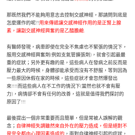
那既然我們不能夠用意志去控制交感神經，那請問到底是
怎麼運作的呢??
用來傳遞讓交感神經作用的是正腎上腺
素，讓副交感神經興奮的是乙醯膽鹼.
有醫師發現，病患即使在完全不焦慮也不緊張的情況下，
服用交感神經興奮劑(例如支氣管擴張劑)，就會引起最嚴
重的症狀；另外更有趣的是，這些病人在發病之前反而是
壓力最大的時候，身體卻能承受而沒有不舒服，等到因為
一些原因休假在家的時候，這些症狀才會忽然爆發出
來!!!!而這些病人在不工作的情況下(當然也就不會有壓
力)，病情卻不會有任何的改善，這就是值得我們探討的
原因了!!!
最後提出一個非常重要而且簡單，但是常被人誤解的觀
念；
自律神經失調雖然來自外在的壓力造成，但是絕對不
是完全都由心理因素造成的
，面對自律神經引起的症狀，