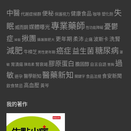
失
中醫
便秘
健康食品
代謝症候群
咖啡
保護視力
塑化劑
專業藥師
眠
憂鬱
媒體曝光
威而鋼
性功能障礙
症
揪團
更年期
洗腎
柔沛
波斯卡
止痛
掉髮
攝護腺肥大
減肥
糖尿病
癌症
益生菌
牛樟芝
男性更年期
罩
過
膠原蛋白
膽固醇
胃潰瘍
腎衰竭
自言自語
胰島素
敏
豐胸
醫藥新知
敏
食安新聞
醫學新知
避孕
食品法規
關鍵字
高血壓
黃芩
飲食禁忌
我的著作