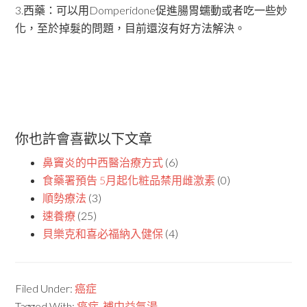
3.西藥：可以用Domperidone促進腸胃蠕動或者吃一些妙
化，至於掉髮的問題，目前還沒有好方法解決。
你也許會喜歡以下文章
鼻竇炎的中西醫治療方式
(6)
食藥署預告 5月起化粧品禁用雌激素
(0)
順勢療法
(3)
速養療
(25)
貝樂克和喜必福納入健保
(4)
Filed Under:
癌症
Tagged With:
癌症
,
補中益氣湯