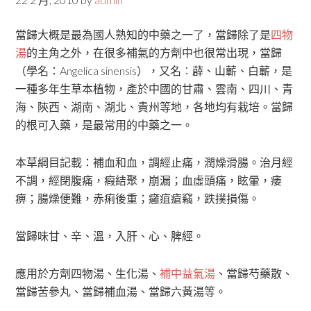
當歸大概是最為國人熟知的中藥之一了，當歸除了是
四物
湯
的主角之外，在很多補氣的方劑中也很常出現，當歸
（學名：Angelica sinensis），又名︰薜、山蘄、白蘄，是
一種多年生草本植物，產於中國的甘肅、雲南、四川、青
海、陝西、湖南、湖北、貴州等地，各地均有栽培。當歸
的根可入藥，是最常用的中藥之一。
本草綱目記載：補血和血，調經止痛，潤燥滑腸。治月經
不調，經閉腹痛，瘕結聚，崩漏；血虛頭痛，眩暈，痿
痹；腸燥便難，赤痢後重；癰疽瘡竊，跌撲損傷。
當歸味甘、辛、溫，入肝、心、脾經。
應用於方劑四物湯、生化湯、
補中益氣湯
、當歸芍藥散、
當歸苦參丸、當歸補血湯、當歸六黃湯等。