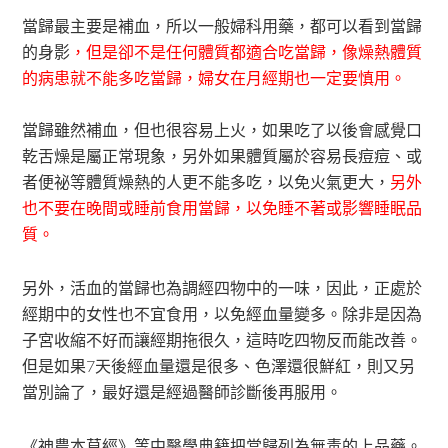
當歸最主要是補血，所以一般婦科用藥，都可以看到當歸
的身影
，但是卻不是任何體質都適合吃當歸，像燥熱體質
的病患就不能多吃當歸，婦女在月經期也一定要慎用。
當歸雖然補血，但也很容易上火，如果吃了以後會感覺口
乾舌燥是屬正常現象，另外如果體質屬於容易長痘痘、或
者便祕等體質燥熱的人更不能多吃，以免火氣更大，
另外
也不要在晚間或睡前食用當歸，以免睡不著或影響睡眠品
質。
另外，活血的當歸也為調經四物中的一味，因此，正處於
經期中的女性也不宜食用，以免經血量變多。除非是因為
子宮收縮不好而讓經期拖很久，這時吃四物反而能改善。
但是如果7天後經血量還是很多、色澤還很鮮紅，則又另
當別論了，最好還是經過醫師診斷後再服用。
《神農本草經》等中醫學典籍把當歸列為無毒的上品藥。