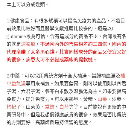
本上可以分成幾類。
1.健康食品：有很多號稱可以提高免疫力的產品，不過目
前效果比較好而且醫學文獻推薦比較多的，還是以L-
glutamine最為可信，含有這成分的商品不少，台灣最有名
的就是
速養療
，
不過國內外的售價相差約三四倍，國內的
代理商賺了太多黑心錢，其實同樣成分的商品又便宜又好
的很多，病患大可不必變成藥廠的提款機。
2.中藥：可以採用傳統方劑十全大補湯、當歸補血湯及
補
中益氣湯
等用來補氣。如果要健胃，則可以使用則以四君
子湯、六君子湯、參苓白朮散及溫膽湯為主。如果要提高
免疫力，提升免疫力。可以用熟地、黃精、
山藥
、沙參、
枸杞子
、山茱萸、
當歸
、
白芍
等等。目前據說有更新的中
藥研發中，但是我想價錢應該貴的很多，效果是否比傳統
的方劑要好，高藥師倒是持保留的態度。