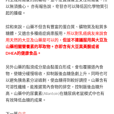
以無須擔心。 亦有報告說，皂苷亦可以降低因化學物質引
起的腫瘤。
綜和來說，山藥不但含有豐富的蛋白質、礦物質及粘質多
糖體，又適合多種癌症病患服用。
所以對乳癌病友來說食
用天然的大豆及山藥是可以的，
但並不建議服用與大豆及
山藥相關營養素的萃取物。亦即含有大豆異黃酮或者
DHEA的健康食品。
另外山藥的黏滑成分是由黏蛋白形成，會包覆腸道內食
物，使糖分緩慢吸收，抑制飯後血糖急劇上升。同時也可
以避免胰島素分泌過剩，使血糖得到較好調控。山藥含有
可溶性纖維，能推遲胃內食物的排空，控制飯後血糖升
高。山藥中的尿囊素(Allantoin)在糖尿病老鼠模式中也有
有效降低血糖的成果。
下一篇
白朮