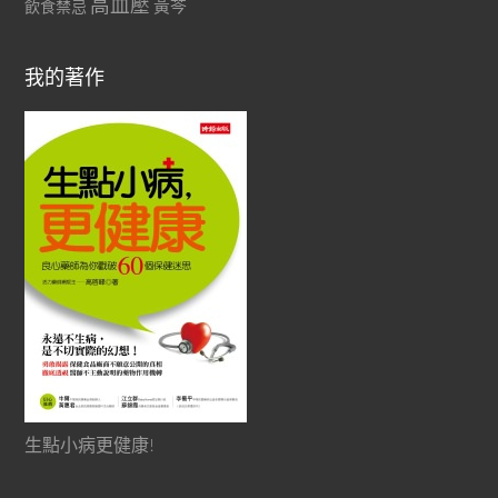
高血壓
黃芩
飲食禁忌
我的著作
生點小病更健康!