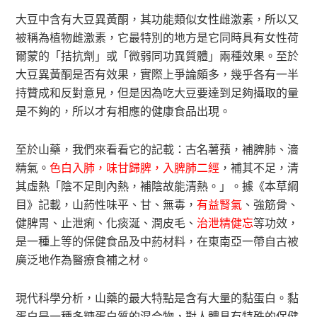
大豆中含有大豆異黃酮，其功能類似女性雌激素，所以又
被稱為植物雌激素，它最特別的地方是它同時具有女性荷
爾蒙的「拮抗劑」或「微弱同功異質體」兩種效果。至於
大豆異黃酮是否有效果，實際上爭論頗多，幾乎各有一半
持贊成和反對意見，但是因為吃大豆要達到足夠攝取的量
是不夠的，所以才有相應的健康食品出現。
至於山藥，我們來看看它的記載：古名薯蕷，補脾肺、濇
精氣。
色白入肺，味甘歸脾，入脾肺二經
，補其不足，清
其虛熱「陰不足則內熱，補陰故能清熱。」。據《本草綱
目》記載，山葯性味平、甘、無毒，
有益腎氣
、強筋骨、
健脾胃、止泄痢、化痰涎、潤皮毛、
治泄精健忘
等功效，
是一種上等的保健食品及中葯材料，在東南亞一帶自古被
廣泛地作為醫療食補之材。
現代科學分析，山藥的最大特點是含有大量的黏蛋白。黏
蛋白是一種多糖蛋白質的混合物，對人體具有特殊的保健