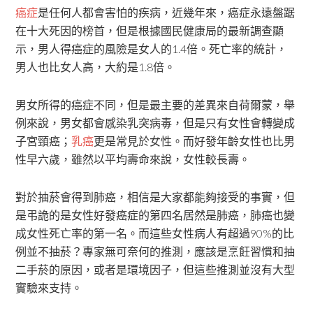
癌症
是任何人都會害怕的疾病，近幾年來，癌症永遠盤踞
在十大死因的榜首，但是根據國民健康局的最新調查顯
示，男人得癌症的風險是女人的1.4倍。死亡率的統計，
男人也比女人高，大約是1.8倍。
男女所得的癌症不同，但是最主要的差異來自荷爾蒙，舉
例來說，男女都會感染乳突病毒，但是只有女性會轉變成
子宮頸癌；
乳癌
更是常見於女性。而好發年齡女性也比男
性早六歲，雖然以平均壽命來說，女性較長壽。
對於抽菸會得到肺癌，相信是大家都能夠接受的事實，但
是弔詭的是女性好發癌症的第四名居然是肺癌，肺癌也變
成女性死亡率的第一名。而這些女性病人有超過90%的比
例並不抽菸？專家無可奈何的推測，應該是烹飪習慣和抽
二手菸的原因，或者是環境因子，但這些推測並沒有大型
實驗來支持。