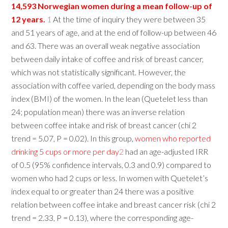
14,593 Norwegian women during a mean follow-up of
12 years.
1
At the time of inquiry they were between 35
and 51 years of age, and at the end of follow-up between 46
and 63. There was an overall weak negative association
between daily intake of coffee and risk of breast cancer,
which was not statistically significant. However, the
association with coffee varied, depending on the body mass
index (BMI) of the women. In the lean (Quetelet less than
24; population mean) there was an inverse relation
between coffee intake and risk of breast cancer (chi 2
trend = 5.07, P = 0.02). In this group,
women who reported
drinking 5 cups or more per day
2
had an age-adjusted IRR
of 0.5 (95% confidence intervals, 0.3 and 0.9) compared to
women who had 2 cups or less. In women with Quetelet’s
index equal to or greater than 24 there was a positive
relation between coffee intake and breast cancer risk (chi 2
trend = 2.33, P = 0.13), where the corresponding age-