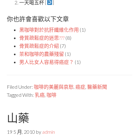
一天喝五杯 [
]
你也許會喜歡以下文章
黑咖啡對於抗肝纖維化作用
(1)
骨質疏鬆症的迷思???
(8)
骨質疏鬆症的介紹
(7)
茶和咖啡的農藥殘留
(1)
男人比女人容易得癌症？
(1)
Filed Under:
咖啡的美麗與哀愁
,
癌症
,
醫藥新聞
Tagged With:
乳癌
,
咖啡
山藥
19 5 月, 2010
by
admin