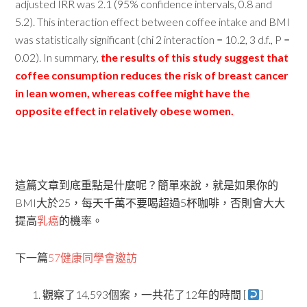
adjusted IRR was 2.1 (95% confidence intervals, 0.8 and
5.2). This interaction effect between coffee intake and BMI
was statistically significant (chi 2 interaction = 10.2, 3 d.f., P =
0.02). In summary,
the results of this study suggest that
coffee consumption reduces the risk of breast cancer
in lean women, whereas coffee might have the
opposite effect in relatively obese women.
這篇文章到底重點是什麼呢？簡單來說，就是如果你的
BMI大於25，每天千萬不要喝超過5杯咖啡，否則會大大
提高
乳癌
的機率。
下一篇
57健康同學會邀訪
觀察了14,593個案，一共花了12年的時間 [
]