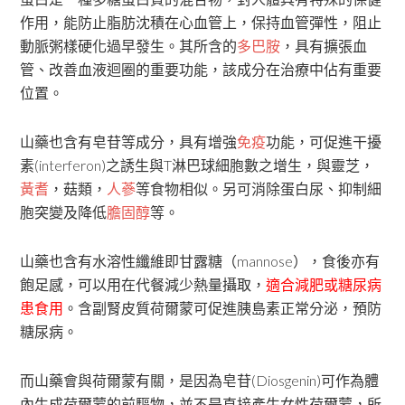
作用，能防止脂肪沈積在心血管上，保持血管彈性，阻止
動脈粥樣硬化過早發生。其所含的
多巴胺
，具有擴張血
管、改善血液迴圈的重要功能，該成分在治療中佔有重要
位置。
山藥也含有皂苷等成分，具有增強
免疫
功能，可促進干擾
素(interferon)之誘生與T淋巴球細胞數之增生，與靈芝，
黃耆
，菇類，
人蔘
等食物相似。另可消除蛋白尿、抑制細
胞突變及降低
膽固醇
等。
山藥也含有水溶性纖維即甘露糖（mannose），食後亦有
飽足感，可以用在代餐減少熱量攝取，
適合減肥或糖尿病
患食用
。含副腎皮質荷爾蒙可促進胰島素正常分泌，預防
糖尿病。
而山藥會與荷爾蒙有關，是因為皂苷(Diosgenin)可作為體
內生成荷爾蒙的前驅物，並不是直接產生女性荷爾蒙，所