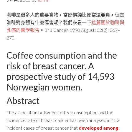
咖啡是很多人的重要食物，當然價錢比便當還要貴，但是
咖啡對身體有什麼傷害呢？我們來看一下
這篇關於咖啡與
乳癌的醫學報告
。Br J Cancer. 1990 August; 62(2): 267–
270.
Coffee consumption and the
risk of breast cancer. A
prospective study of 14,593
Norwegian women.
Abstract
The association between coffee consumption and the
incidence rate of breast cancer has been analysed in 152
incident cases of breast cancer that
developed among