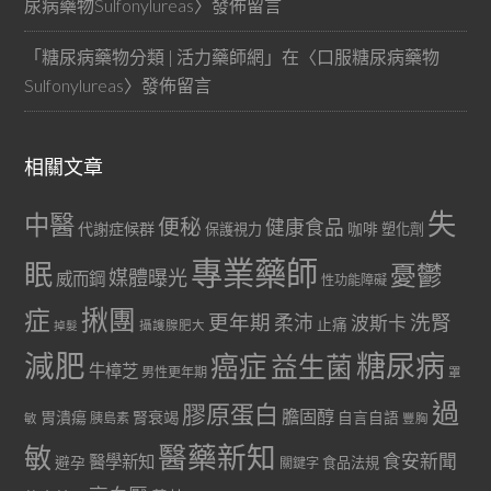
尿病藥物Sulfonylureas
〉發佈留言
「
糖尿病藥物分類 | 活力藥師網
」在〈
口服糖尿病藥物
Sulfonylureas
〉發佈留言
相關文章
失
中醫
便秘
健康食品
代謝症候群
咖啡
保護視力
塑化劑
專業藥師
眠
憂鬱
媒體曝光
威而鋼
性功能障礙
症
揪團
更年期
洗腎
柔沛
波斯卡
止痛
掉髮
攝護腺肥大
減肥
糖尿病
癌症
益生菌
牛樟芝
男性更年期
罩
過
膠原蛋白
膽固醇
胃潰瘍
腎衰竭
自言自語
胰島素
敏
豐胸
醫藥新知
敏
食安新聞
醫學新知
避孕
食品法規
關鍵字