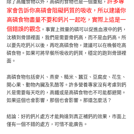
許多專
除了高纖食物以外，高磷的食物也是一個重點，
家會告訴你高磷會阻礙鈣質的吸收，所以建議你
高磷食物盡量不要和鈣片一起吃，實際上這是一
個錯誤的觀念
。事實上微量的磷可以促進血液中的鈣，
沈積到骨頭裡面，我們是需要骨鈣高，而不是血鈣高。所
以要先吃鈣片以後，再吃高磷食物，建議可以在晚餐吃高
磷食物。如果可將早餐所吸收的鈣質，穩定的跑到骨頭裡
面。
高磷食物包括麥片、燕麥、糙米、蠶豆、豆腐皮、花生、
開心果、動物內臟及乳酪等。許多營養專家沒有考慮到鈣
片是需要每天吃的，高鐵或是高磷食物也不可能都避開。
如果這個也會影響，那個也會影響。那還怎麼活？
結論：好的鈣片處方才能夠達到真正補鈣的效果，市面上
僅有一個不錯的處方，可惜不能廣告。