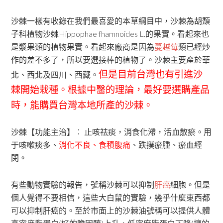
沙棘一樣有收錄在我們最喜愛的本草綱目中，沙棘為胡頹
子科植物沙棘Hippophae fhamnoides L.的果實。看起來也
是漿果類的植物果實。看起來廠商是因為
蔓越莓
類已經炒
作的差不多了，所以要選接棒的植物了。沙棘主要產於華
但是目前
台灣也有引進沙
北、西北及四川、西藏。
棘
開始栽種。根據中醫的理論，最好要選購產品
時，能購買台灣本地所產的沙棘。
沙棘【功能主治】︰ 止咳祛痰，消食化滯，活血散瘀。用
于咳嗽痰多、
消化不良、食積腹痛
、跌撲瘀腫、瘀血經
閉。
有些動物實驗的報告，號稱沙棘可以抑制
肝癌
細胞。但是
個人覺得不要相信，這些大白鼠的實驗，幾乎什麼東西都
可以抑制肝癌的。至於市面上的沙棘油號稱可以提供人體