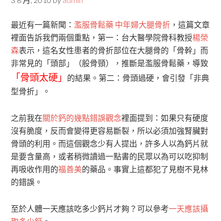
最近有一篇新聞：
濫服骨鬆藥 中年婦大腿骨折
，這篇文章
裡面告訴我們兩個重點，第一：台大醫學院骨科教授
楊榮
森
表示，這名女性患者的骨折部位在大腿骨的「骨幹」而
非常見的「頭部」（股骨頸），推斷是濫服骨鬆藥，導致
「骨頭太硬」
的結果。第二：骨頭過硬，會引發「非典
型骨折」。
之前我在
關於鈣的幾點錯誤觀念
裡面提到：如果只有硬度
沒有脆度，反而會變得更容易斷裂，所以必須加強腎臟對
骨頭的利用。而這個觀念少有人提出，許多人以為鈣片就
是要含量高，或者稍微讀過一點書的民眾以為可以吃抑制
再吸收作用的
福善美
的藥品。事實上這都犯了見樹不見林
的錯誤。
至於人體一天應該吃多少鈣片才夠？可以參考
一天應該攝