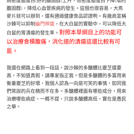
高密度脂蛋白(好的膽固醇)上升，低密度脂蛋白下降(壞的
膽固醇)，降低心血管疾病的發生。這個也很容易，大燕
麥片就可以辦到，還有通過健康食品認證咧。有廠商宣稱
沙棘可以抑制
幽門桿菌
，在大白鼠的實驗中，可以降低大
對照本草綱目上的功能可
白鼠的胃潰瘍的發生率。
以治療食積腹痛，消化道的潰瘍這還比較有可
能。
我還在網路上看到一段話，說沙棘的多醣體比靈芝還要
高，不知道真假，請專家指正我。但是多醣體的多寡用來
衡量靈芝的好壞，我個人認為一向是可笑的事情，如同我
們常說的兵在精而不在多。多醣體裡面有哪些成分，用來
治療哪些病症，一概不提，只說多醣體高低，實在是愚民
之舉。