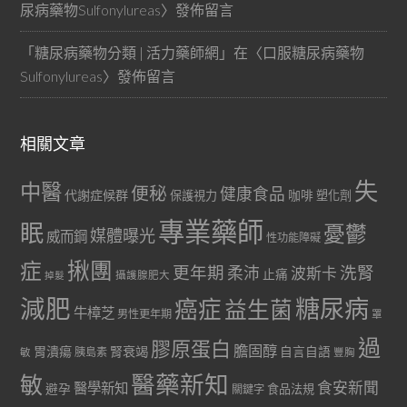
尿病藥物Sulfonylureas
〉發佈留言
「
糖尿病藥物分類 | 活力藥師網
」在〈
口服糖尿病藥物
Sulfonylureas
〉發佈留言
相關文章
失
中醫
便秘
健康食品
代謝症候群
咖啡
保護視力
塑化劑
專業藥師
眠
憂鬱
媒體曝光
威而鋼
性功能障礙
症
揪團
更年期
洗腎
柔沛
波斯卡
止痛
掉髮
攝護腺肥大
減肥
糖尿病
癌症
益生菌
牛樟芝
男性更年期
罩
過
膠原蛋白
膽固醇
胃潰瘍
腎衰竭
自言自語
胰島素
敏
豐胸
醫藥新知
敏
食安新聞
醫學新知
避孕
食品法規
關鍵字