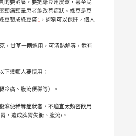
真的要消暑，要把綠豆連皮煮，甚至民
壓頭痛頭暈患者能改善症狀。綠豆是豆
綠豆製成綠豆癀
1
，誇稱可以保肝，個人
公克，甘草一兩選用，可清熱解毒，還有
以下幾類人要慎用：
腿冷痛、腹瀉便稀等）。
腹瀉便稀等症狀者，不適宜太頻密飲用
胃，造成脾胃失衡、腹瀉)。