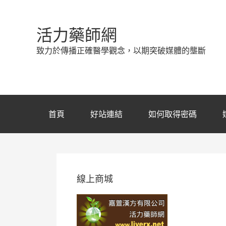
活力藥師網
致力於傳播正確醫學觀念，以期突破媒體的壟斷
首頁
好站連結
如何取得密碼
線上商城