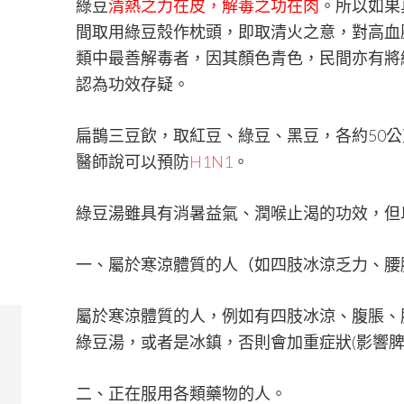
綠豆
清熱之力在皮，解毒之功在肉
。所以如果
間取用綠豆殼作枕頭，即取清火之意，對高血
類中最善解毒者，因其顏色青色，民間亦有將
認為功效存疑。
扁鵲三豆飲，取紅豆、綠豆、黑豆，各約50
醫師說可以預防
H1N1
。
綠豆湯雖具有消暑益氣、潤喉止渴的功效，但
一、屬於寒涼體質的人（如四肢冰涼乏力、腰
屬於寒涼體質的人，例如有四肢冰涼、腹脹、
綠豆湯，或者是冰鎮，否則會加重症狀(影響脾
二、正在服用各類藥物的人。