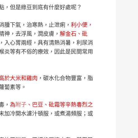
點，但是綠豆到底有什麼好處呢？
消腫下氣，治寒熱，止泄痢，
利小便，
精神，去浮風，潤皮膚，
解金石、砒
，入心胃兩經，具有清熱消暑，利尿消
喉炎等有不俗的療效，因此是民間常用
高於大米和雞肉
，碳水化合物豐富，脂
蘿蔔素等。
毒，
為
附子
、巴豆、砒霜等辛熱毒烈之
末加冷開水濾汁頓服，或煮湯頻服；或