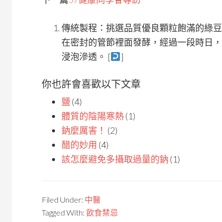
傳統製程：挑選品質優良顆粒飽滿的綠豆
在密封的管節裡面發酵，經過一段時日，
浸泡滲透。 [
]
你也許會喜歡以下文章
鹽
(4)
體質的陰陽寒熱
(1)
鈉麼厲害！
(2)
醋的妙用
(4)
該怎麼避免多攝取過量的鈉
(1)
Filed Under:
中醫
Tagged With:
飲食禁忌