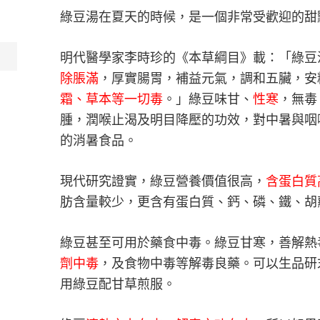
綠豆湯在夏天的時候，是一個非常受歡迎的甜
明代醫學家李時珍的《本草綱目》載：「綠豆
除脹滿
，厚實腸胃，補益元氣，調和五臟，安
霜、草本等一切毒
。」綠豆味甘、
性寒
，無毒
腫，潤喉止渴及明目降壓的功效，對中暑與咽
的消暑食品。
現代研究證實，綠豆營養價值很高，
含蛋白質
肪含量較少，更含有蛋白質、鈣、磷、鐵、胡
綠豆甚至可用於藥食中毒。綠豆甘寒，善解熱
劑中毒
，及食物中毒等解毒良藥。可以生品研
用綠豆配甘草煎服。