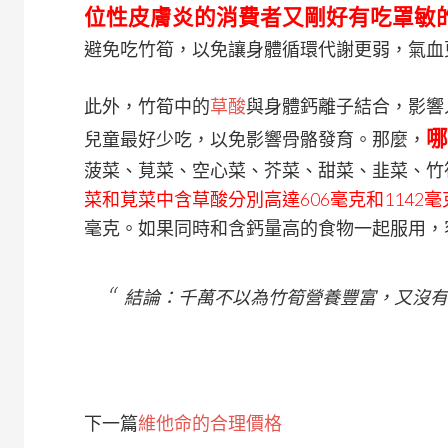
位性皮膚炎的消費者又剛好有吃
罩敏
避免吃竹筍，以免讓身體循環代謝更弱，氣血
此外，竹筍中的
草酸
與身體鈣離子結合，影響
哪
兒童最好少吃，以免影響骨骼發育。那麼，
菠菜、莧菜、空心菜、芥菜、甜菜、韭菜、竹
菜和莧菜中含草酸分別高達606毫克和1142毫
毫克。如果同時和含鈣量高的食物一起服用，
結論：千萬不以為竹筍營養豐富，又沒有
下一篇
維他命的合理價格