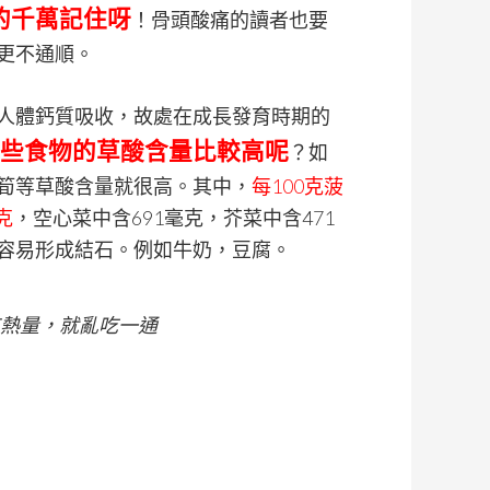
的千萬記住呀
！骨頭酸痛的讀者也要
更不通順。
人體鈣質吸收，故處在成長發育時期的
些食物的草酸含量比較高呢
？如
筍等草酸含量就很高。其中，
每100克菠
克
，空心菜中含691毫克，芥菜中含471
容易形成結石。例如牛奶，豆腐。
熱量，就亂吃一通