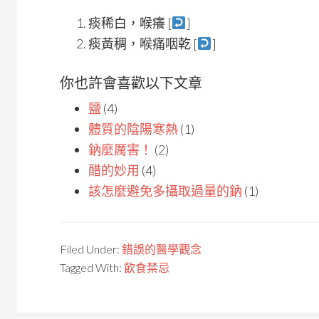
痰稀白，喉癢 [
]
痰黃稠，喉痛咽乾 [
]
你也許會喜歡以下文章
鹽
(4)
體質的陰陽寒熱
(1)
鈉麼厲害！
(2)
醋的妙用
(4)
該怎麼避免多攝取過量的鈉
(1)
Filed Under:
錯誤的醫學觀念
Tagged With:
飲食禁忌