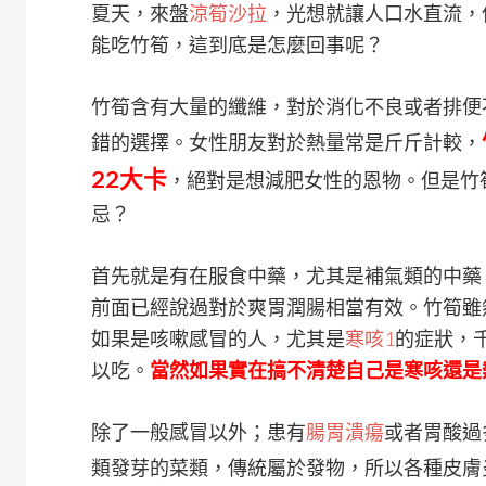
夏天，來盤
涼筍沙拉
，光想就讓人口水直流，
能吃竹筍，這到底是怎麼回事呢？
竹筍含有大量的纖維，對於消化不良或者排便
錯的選擇。女性朋友對於熱量常是斤斤計較，
22大卡
，絕對是想減肥女性的恩物。但是竹
忌？
首先就是有在服食中藥，尤其是補氣類的中藥
前面已經說過對於爽胃潤腸相當有效。竹筍雖
如果是咳嗽感冒的人，尤其是
寒咳
1
的症狀，
以吃。
當然如果實在搞不清楚自己是寒咳還是
除了一般感冒以外；患有
腸胃潰瘍
或者胃酸過
類發芽的菜類，傳統屬於發物，所以各種皮膚