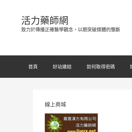
活力藥師網
致力於傳播正確醫學觀念，以期突破媒體的壟斷
首頁
好站連結
如何取得密碼
線上商城