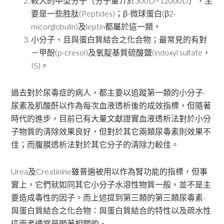
較大的中型分子（分子量介於300D~12000D），主
要是一些胜肽(Peptides)；β-微球蛋白(β2-
micorglobulin)及leptin都屬於這一類。
小分子、且與蛋白質結合之化合物；最常見的有對
－甲酚(p-cresol)及氧靛基質硫酸鹽(indoxyl sulfate，
IS)。
過去對於尿毒症的病人，都主要以追蹤第一類的小分子-
尿素及肌酸酐以作為每次血液透析後的成效指標，但隨著
時代的進步，目前已有大量文獻證實血液透析法對於小分
子物質的清除效果良好，但對於其它兩類尿毒素則效果不
佳；而腹膜透析法對於其它分子的清除力較佳。
Urea及Creatinine雖普遍被用以作為腎功能的指標，但事
實上，它們就如同其它小分子水溶性物質一般，並不是主
要造成毒性的因子。而上述提到第三類的第三類尿毒素-
與蛋白質結合之化合物：與蛋白質結合的特性以及疏水性
這兩者通常是顯著相關的．