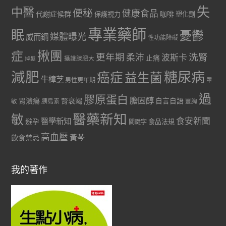
失
中醫
便秘
健康食品
代謝症候群
咖啡
保護視力
塑化劑
專業藥師
眠
憂鬱
媒體曝光
威而鋼
性功能障礙
症
揪團
更年期
洗腎
柔沛
波斯卡
止痛
掉髮
攝護腺肥大
減肥
糖尿病
癌症
益生菌
牛樟芝
男性更年期
罩
過
膠原蛋白
膽固醇
胃潰瘍
腎衰竭
自言自語
胰島素
敏
豐胸
醫藥新知
敏
食安新聞
醫學新知
避孕
食品法規
關鍵字
高血壓
黃芩
飲食禁忌
我的著作