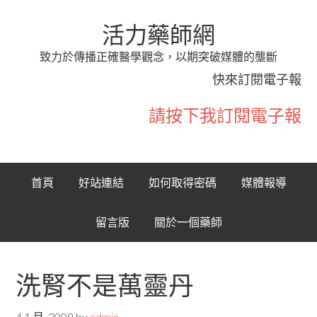
活力藥師網
致力於傳播正確醫學觀念，以期突破媒體的壟斷
快來訂閱電子報
請按下我訂閱電子報
首頁
好站連結
如何取得密碼
媒體報導
留言版
關於一個藥師
洗腎不是萬靈丹
4 1 月, 2008
by
admin