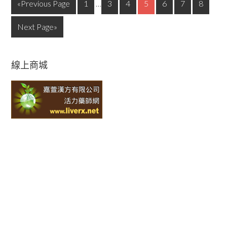
«Previous Page
1
…
3
4
5
6
7
8
Next Page»
線上商城