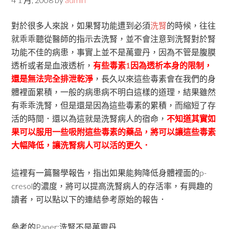
對於很多人來說，如果腎功能遭到必須
洗腎
的時候，往往
就乖乖聽從醫師的指示去洗腎，並不會注意到洗腎對於腎
功能不佳的病患，事實上並不是萬靈丹，因為不管是腹膜
透析或者是血液透析，
有些毒素
1
因為透析本身的限制，
還是無法完全排泄乾淨
，長久以來這些毒素會在我們的身
體裡面累積，一般的病患病不明白這樣的道理，結果雖然
有乖乖洗腎，但是還是因為這些毒素的累積，而縮短了存
活的時間．還以為這就是洗腎病人的宿命，
不知道其實如
果可以服用一些吸附這些毒素的藥品，將可以讓這些毒素
大幅降低，讓洗腎病人可以活的更久．
這裡有一篇醫學報告，指出如果能夠降低身體裡面的p-
cresol的濃度，將可以提高洗腎病人的存活率，有興趣的
讀者，可以點以下的連結參考原始的報告．
參考的Paper:洗腎不是萬靈丹