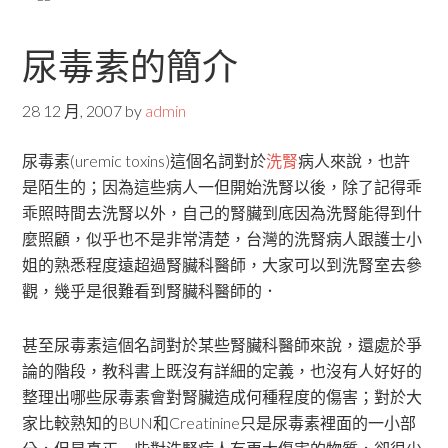
尿毒素的簡介
28 12 月, 2007
by
admin
尿毒素(uremic toxins)這個名詞對於
洗腎
病人來說，也許
是陌生的；因為這些病人一但開始洗腎以後，除了記得乖
乖照時間去洗腎以外，自己的腎臟到底因為洗腎能得到什
麼照顧，似乎也不是非常清楚，台灣的洗腎病人跟護士小
姐的熟悉程度遠超過腎臟科醫師，大家可以到洗腎室去參
觀，幾乎是很難看到腎臟科醫師的．
甚至尿毒素這個名詞對於某些腎臟科醫師來說，還處於爭
論的階段，教科書上既沒有詳細的定義，也沒有人好好的
整理出哪些尿毒素會對腎臟造成何種程度的傷害；對於大
家比較熟知的BUN和Creatinine只是尿毒素裡面的一小部