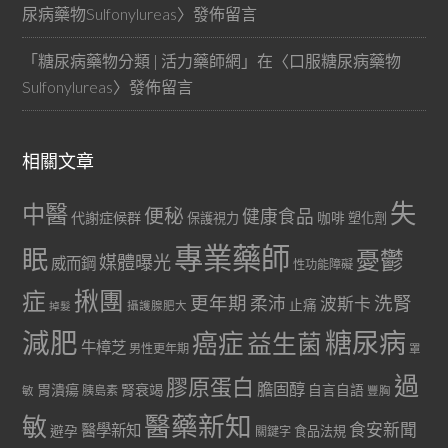
尿病藥物Sulfonylureas
〉發佈留言
「
糖尿病藥物分類 | 活力藥師網
」在〈
口服糖尿病藥物
Sulfonylureas
〉發佈留言
相關文章
失
中醫
便秘
健康食品
代謝症候群
咖啡
保護視力
塑化劑
專業藥師
眠
憂鬱
媒體曝光
威而鋼
性功能障礙
症
揪團
更年期
洗腎
柔沛
波斯卡
止痛
掉髮
攝護腺肥大
減肥
糖尿病
癌症
益生菌
牛樟芝
男性更年期
罩
過
膠原蛋白
膽固醇
胃潰瘍
腎衰竭
自言自語
胰島素
敏
豐胸
醫藥新知
敏
食安新聞
醫學新知
避孕
食品法規
關鍵字