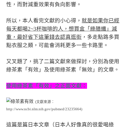
性，而對減重效果有負向影響。
所以，本人看完文獻的小心得，
就是如果你已經
每天都喝2~3杯咖啡的人，想買盒「綠膳纖」減
重，最好省下這筆錢去認真逛街
，多走點路多買
點衣服之類，可能會消耗更多一些卡路里。
又叉題了，挑了二篇文獻來做探討，分別為使用
綠茶素「有效」及使用綠茶素「無效」的文章。
使用綠茶素「有效」之正面文獻：
(
文獻來源：
http://www.ncbi.nlm.nih.gov/pubmed/23235664)
這篇是篇日本文章（日本人好像真的很愛喝綠