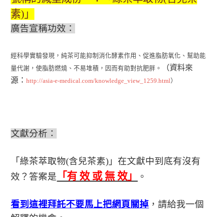
素
)
」
廣告宣稱功效：
經科學實驗發現，純茶可能抑制消化酵素作用、促進脂肪氧化、幫助能
（資料來
量代謝，使脂肪燃燒、不易堆積，因而有助對抗肥胖。
源：
http://asia-e-medical.com/knowledge_view_1259.html
）
文獻分析：
「
綠茶萃取物
(
含兒茶素
)
」在文獻中到底有沒有
「有 效 或 無 效」
效？答案是
。
看到這裡拜託不要馬上把網頁關掉
，請給我一個