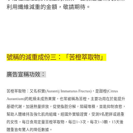
利用纖維減重的金額，敬請期待。
號稱的減重成份三：「苦橙萃取物」
廣告宣稱功效：
苦橙萃取物：又名枳實
(Aurantij Immaturus Fructus)
，是甜橙
(Citrus
Aurantium)
的乾燥未成熟果實，也常被稱為苦橙。主要功用在於能提升
基礎代謝，加速熱量排放，促使脂肪分解，阻礙堆積，並能抑制食慾，
幫助人體維持及強化肌肉組織。經國外實驗證實，受測
9
名肥胖或過重
的女性，每日食用定量苦橙萃取物，每日
1~3
次，每次
1~3
顆，
15
天後
體重皆有驚人的降低數據。