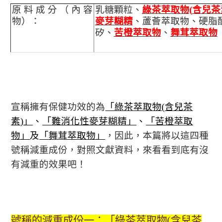
原料成分（內容
乳糖顆粒、
綠茶萃取物
(
含兒茶
物）：
麥芽糊精
、蘆薈萃取物、硬脂
矽、
苦橙萃取物
、
舞茸萃取物
宣稱擁有保健功效的為
「
綠茶萃取物
(
含兒茶
素
)
」
、
「
難消化性麥芽糊精
」
、
「
苦橙萃取
物
」
及
「
舞茸萃取物
」
，因此，本篇將以這四種
號稱減重成份，對照文獻資料，來看看到底有沒
有減重的效果吧！
號稱的減重成份一：「綠茶萃取物
(
含兒茶