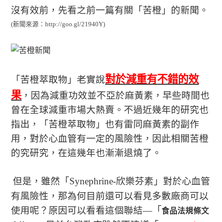
沒有效前，先看之前一篇有關「苦橙」的新聞。
(
新聞來源：
http://goo.gl/21940Y)
對於減重有不錯的效
「
苦橙萃取物
」老實說
果
，因為減重功效並不亞於麻黃素，早些時間也
曾在全球減重市場大熱賣。不過近幾年的研究也
指出，「
苦橙萃取物
」也有雷同麻黃素的副作
用，對於心血管有一定的風險性，因此相關苦橙
的究研究，在這幾年也漸漸退燒了。
但是，雖然
「Synephrine-欣樂芬素
」對於心血管
有風險性，那
為何目前還可以看見多數廠商可以
使用呢？原因可以看看這個聯結—
「
食品法規條文