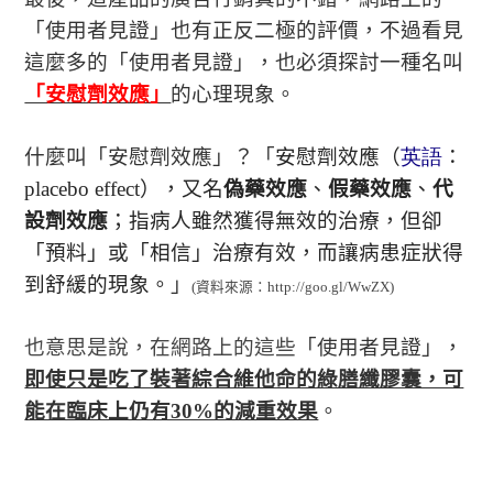
「使用者見證」也有正反二極的評價，不過看見
這麼多的「使用者見證」，也必須探討一種名叫
「安慰劑效應」
的心理現象。
什麼叫「安慰劑效應」？「
安慰劑效應
（
英語
：
placebo effect
），又名
偽藥效應
、
假藥效應
、
代
設劑效應
；指病人雖然獲得無效的治療，但卻
「預料」或「相信」治療有效，而讓病患症狀得
到舒緩的現象。
」
(
資料來源：http://goo.gl/WwZX
)
也意思是說，在網路上的這些
「使用者見證」，
即使只是吃了裝著綜合維他命的綠膳纖膠囊，可
能在臨床上仍有30%的減重效果
。