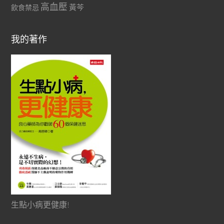
高血壓
黃芩
飲食禁忌
我的著作
生點小病更健康!