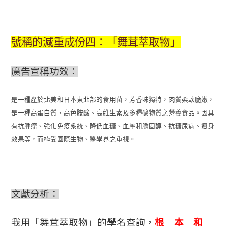
號稱的減重成份四：「舞茸萃取物」
廣告宣稱功效：
是一種產於北美和日本東北部的食用菌，芳香味獨特，肉質柔軟脆嫩，
是一種高蛋白質、高色胺酸、高維生素及多種礦物質之營養食品。因具
有抗腫瘤、強化免疫系統、降低血糖、血壓和膽固醇、抗糖尿病、瘦身
效果等，而極受國際生物、醫學界之重視。
文獻分析：
我用「
舞茸萃取物
」的學名查詢，
根 本 和