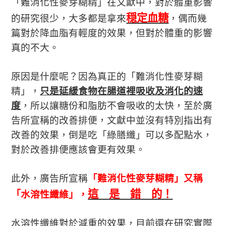
「
難消化性麥芽糊精
」在文獻中，對於體重影響
穏定血糖
的研究很少，大多都是拿來
，偶而幾
篇對於降血脂有輕度的效果，但對於體重的影響
真的不大。
原因是什麼呢？因為真正的「
難消化性麥芽糊
精
」，
只是延緩食物在腸道裡吸收及消化的速
度
，所以讓糖份和脂肪不會吸收的太快，至於廣
告所宣稱的改善排便，文獻中並沒有特別指出有
改善的效果，倒是吃「綠膳纖」可以多配點水，
對於改善排便應該會更有效果。
此外，廣告所宣稱
「
難消化性麥芽糊精
」
又稱
這 是 錯 的！
「
水溶性纖維
」
，
水溶性纖維對於減重的效果，目前還在研究實際