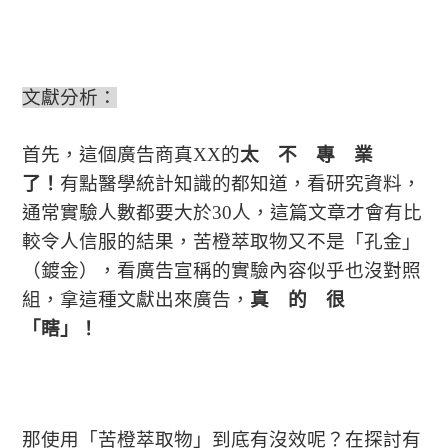
文獻分析：
首先，這個廣告商真XX的
太 不 專 業
了！
有點醫學統計知識的都知道，看研究資料，
通常實驗人數都要大於30人，這篇文章才會有比
較令人信服的結果，苦橙萃取物又不是「孔金」
（鍍金），看廣告宣稱的實驗內容似乎也沒對照
組，拿這種文獻出來廣告，
真 的 很
「瞎」！
那使用「
苦橙萃取物
」到底有沒效呢？在探討有