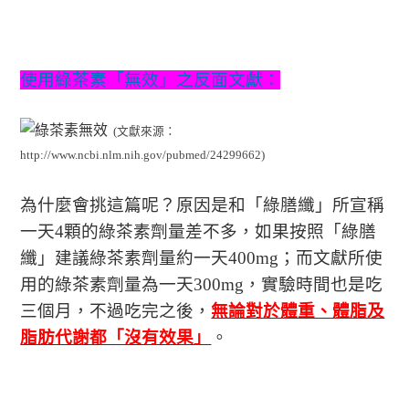
使用綠茶素「無效」之反面文獻：
(
文獻來源：
http://www.ncbi.nlm.nih.gov/pubmed/24299662)
為什麼會挑這篇呢？原因是和「綠膳纖」所宣稱
一天4顆的綠茶素劑量差不多，如果按照「綠膳
纖」建議綠茶素劑量約一天400mg；而文獻所使
用的綠茶素劑量為一天300mg，實驗時間也是吃
三個月，不過吃完之後，
無論對於體重、體脂及
脂肪代謝都「沒有效果」
。