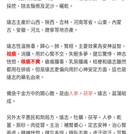
採挖，除去鬚根及泥沙，曬乾。
遠志主產於山西、陝西、吉林、河南等省。山東、內蒙
古、安徽、河北、遼寧等地亦產。
遠志性溫無毒，歸心、肺、腎經。主要效果為安神益智，
祛痰
，消腫。用於心腎不交，失眠多夢，健忘驚悸，神志
恍惚，
咳痰不爽
，瘡瘍腫毒，乳房腫痛。桔梗和遠志雖然
都用在排痰，但是遠志更偏向用於心神安定方面，這也是
遠志的藥名由來。
備急千金方中的開心散，是由
人參
，
茯苓
，遠志，菖蒲組
成。
另外太平惠民和劑局方，遠志，牡蠣，茯苓，人參，乾
薑，辰砂，肉從蓉。主治：補腎養心，定志安神。治心腎
兩虛，精神恍惚，健忘多惊，睡臥不寧，虛汗盜汗，耳聾