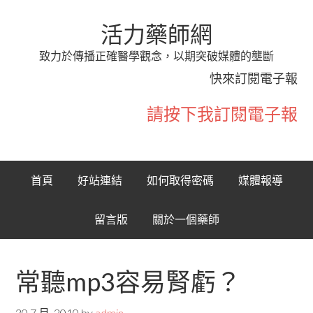
活力藥師網
致力於傳播正確醫學觀念，以期突破媒體的壟斷
快來訂閱電子報
請按下我訂閱電子報
首頁
好站連結
如何取得密碼
媒體報導
留言版
關於一個藥師
常聽mp3容易腎虧？
30 7 月, 2010
by
admin