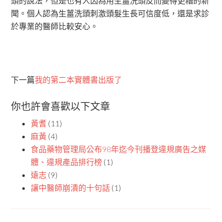
頭的說法，但是也有人因為用生薑洗頭反而變得更糟的新
聞。個人認為生薑洗頭刺激頭髮生長可信度低，還是求診
於專業的醫師比較安心。
下一篇
我的第二本實體書出版了
你也許會喜歡以下文章
黃耆
(11)
麻黃
(4)
食品藥物管理局公布98年迄今刊播登違規廣告之媒
體、違規產品排行榜
(1)
遠志
(9)
讓中醫師崩潰的十句話
(1)