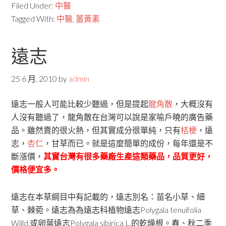
Filed Under:
中醫
Tagged With:
中醫
,
薑黃素
遠志
25 6 月, 2010
by
admin
遠志一般人可能比較少聽過，但是提起
龍角散
，大概沒有
人沒有聽過了，龍角散在台灣可以說是家喻戶曉的廣告藥
品。雖然賣的很火熱，但其實成分很單純，只有
桔梗
，遠
志，
杏仁
，甘草而已。就是這麼簡單的成份，每年還是不
斷漲價，
其實台灣有很多藥廠生產這類藥品，品質更好，
價格便宜多。
遠志在本草綱目中有記載的，遠志別名：苗名小草、細
草、棘菀。遠志為為遠志科植物遠志Polygala tenuifolia
Willd.或卵葉遠志Polygala sibirica L.的乾燥根。春、秋二季