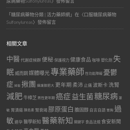
尿病藥物Sulfonylureas
〉發佈留言
「
糖尿病藥物分類 | 活力藥師網
」在〈
口服糖尿病藥物
Sulfonylureas
〉發佈留言
相關文章
失
中醫
便秘
健康食品
代謝症候群
咖啡
保護視力
塑化劑
專業藥師
眠
憂鬱
媒體曝光
威而鋼
性功能障礙
症
揪團
更年期
洗腎
柔沛
波斯卡
止痛
掉髮
攝護腺肥大
減肥
糖尿病
癌症
益生菌
牛樟芝
男性更年期
罩
過
膠原蛋白
膽固醇
胃潰瘍
腎衰竭
自言自語
胰島素
敏
豐胸
醫藥新知
敏
食安新聞
醫學新知
避孕
食品法規
關鍵字