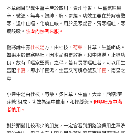
本草綱目記載生薑主產於四川、貴州等省。 生薑氣味屬
辛、微溫、無毒。歸肺、脾、胃經。功效主要在於解表散
寒，溫中止嘔，化痰止咳。用於風寒感冒，胃寒嘔吐，寒
痰咳嗽。
陰虛內熱者忌服。
傷寒論中有
桂枝湯
方，由桂枝，
芍藥
，甘草，生薑組成。
如果用於胃寒嘔吐，因本品溫胃散寒，和中降逆，止嘔功
良，故有「嘔家聖藥」之稱，若有畏寒嘔吐者，可以用生
薑配
半夏
，即小半夏湯。生薑又可解魚蟹及
半夏
、南星之
毒
小建中湯由桂枝，芍藥，炙甘草，生薑，大棗，飴糖(麥
芽糖)組成。功效為溫中補虛，和裡緩急。
但嘔吐及中滿
者慎用。
對於頭髮比較稀少的朋友，一定會看到網路流傳用生薑洗