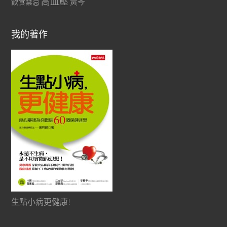
高血壓
黃芩
飲食禁忌
我的著作
生點小病更健康!