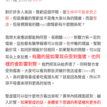
對於許多人來說，腎虧這個字眼，是
生命中不能承受之
輕
，但是廣義的腎虧並不是像大家以為的陽痿，而是
腎
虛
，但是標題寫的聽mp3跟腎虧有什麼關係呢？
我想大家應該都能夠同意，長期聽
mp3
，對聽力有一定的
傷害，這些都有醫學報導可以佐證。在中醫的理論，腎開
竅於耳，如同肝開竅於目相同。如果腎有的問題，可以從
有趣的是如果耳朵受到傷害，也同
耳朵上來反應。
樣的會影響到腎。
我們把耳朵給弄壞了，同時腎也會
受到傷害。大家可以看到那些流連於夜店或者Disco的
人，為何要吸毒或者吃搖頭丸呢？就是因為腎虛，所以不
得不吸毒來得到更高的愉悅。
腎虛還可以從什麼地方看出來呢？黃帝內經裡面提到：鹹
入於腎，
如果腎虛的話，身體會下意識的希望補充更多的