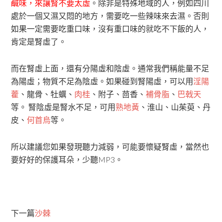
鹹味，來讓腎不要太虛
。除非是特殊地域的人，例如四川
處於一個又濕又悶的地方，需要吃一些辣味來去濕。否則
如果一定需要吃重口味，沒有重口味的就吃不下飯的人，
肯定是腎虛了。
而在腎虛上面，還有分陽虛和陰虛。通常我們稱能量不足
為陽虛；物質不足為陰虛。如果碰到腎陽虛，可以用
淫陽
藿
、龍骨、牡蠣、
肉桂
、附子、茴香、
補骨脂
、
巴戟天
等。 腎陰虛是腎水不足，可用
熟地黃
、淮山、山茱萸、丹
皮、
何首烏
等。
所以建議您如果發現聽力減弱，可能要懷疑腎虛，當然也
要好好的保護耳朵，少聽MP3。
下一篇
沙棘