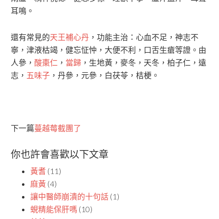
耳鳴。
還有常見的
天王補心丹
，功能主治：心血不足，神志不
寧，津液枯竭，健忘怔忡，大便不利，口舌生瘡等證。由
人參，
酸棗仁
，
當歸
，生地黃，麥冬，天冬，柏子仁，遠
志，
五味子
，丹參，元參，白茯苓，桔梗。
下一篇
蔓越莓截團了
你也許會喜歡以下文章
黃耆
(11)
麻黃
(4)
讓中醫師崩潰的十句話
(1)
蜆精能保肝嗎
(10)