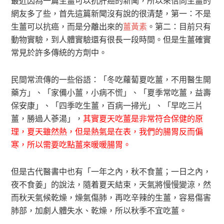
最近因為一篇生薑可以抗肝癌的新聞，所以來信問生薑的
網友多了些，首先這篇新聞沒有說的很清楚，第一：不是
生薑可以抗癌，而是分離出來的
薑黃素
。第二：目前只有
動物實驗，到人體實驗還有很長一段時間。但是生薑確實
常見於許多傳統的方劑中。
民間常流傳的一些俗語：「冬吃蘿蔔夏吃薑，不用醫生開
藥方」、「家備小薑，小病不慌」、「夏季常吃薑，益壽
保安康」、「四季吃生薑，百病一掃光」、「早吃三片
薑，勝過人蔘湯」，
其實夏天吃薑是非常符合保健的原
理，夏天雖然熱，但是熱氣是在表，我們的腸胃反而偏
寒，所以需要吃點薑來暖暖腸胃。
但是古代醫書中也有「一年之內，秋不食薑；一日之內，
夜不食姜」的說法，隨着夏天結束，天氣將慢慢變涼，然
而秋天氣候乾燥，燥氣傷肺，再吃辛辣的生薑，容易傷害
肺部，加劇人體失水、乾燥，所以秋季不宜吃薑。