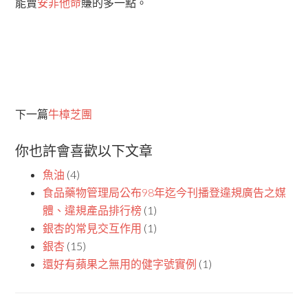
能賣
安非他命
賺的多一點。
下一篇
牛樟芝團
你也許會喜歡以下文章
魚油
(4)
食品藥物管理局公布98年迄今刊播登違規廣告之媒
體、違規產品排行榜
(1)
銀杏的常見交互作用
(1)
銀杏
(15)
還好有蘋果之無用的健字號實例
(1)