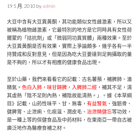
19 5 月, 2010
by
admin
大豆中含有大豆異黃酮，其功能類似女性雌激素，所以又
被稱為植物雌激素，它最特別的地方是它同時具有女性荷
爾蒙的「拮抗劑」或「微弱同功異質體」兩種效果。至於
大豆異黃酮是否有效果，實際上爭論頗多，幾乎各有一半
持贊成和反對意見，但是因為吃大豆要達到足夠攝取的量
是不夠的，所以才有相應的健康食品出現。
至於山藥，我們來看看它的記載：古名薯蕷，補脾肺、濇
精氣。
色白入肺，味甘歸脾，入脾肺二經
，補其不足，清
其虛熱「陰不足則內熱，補陰故能清熱。」。據《本草綱
目》記載，山葯性味平、甘、無毒，
有益腎氣
、強筋骨、
健脾胃、止泄痢、化痰涎、潤皮毛、
治泄精健忘
等功效，
是一種上等的保健食品及中葯材料，在東南亞一帶自古被
廣泛地作為醫療食補之材。