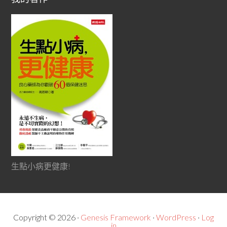
生點小病更健康!
Copyright © 2026 ·
Genesis Framework
·
WordPress
·
Log
in