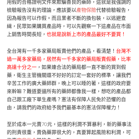
用假的合格證明文件來欺騙善良的藥師，這就是我強調的
檢驗報告沒有的理論，應該要以
產物保險
代替檢驗報告，
因為報告可以作假。而且業者不斷的換包裝，以逃避查
緝，民眾如果購買產品時，可以先觀察一下這產品在市面
上銷售時間長短，
也就是說新上市的產品最好不要買！
全台灣有一千多家藥局販賣他們的產品，看清楚！
台灣不
過一萬多家藥局，居然有一千多家的藥局販賣假藥，比率
高達十分之一
，如果連合法的藥局都一直不斷的買到假
藥，衛生主管機關還不好好的訂定一套好的標準，讓我們
辛苦工作的廣大藥師群，晚上可以睡的著，這樣的政府要
來幹嘛？難道要逼所有的藥師都像我一樣，想吃的產品都
自己跟工廠下單生產嗎？憲法有保障人民免於恐懼的自
由，請我們的政府給予我們最基本的憲法保障權力！
至於成本一元賣70元，這樣的利潤不算暴利，新的藥事法
的刑責很重，賣偽藥罪很大的，真要算起風險和利潤，可