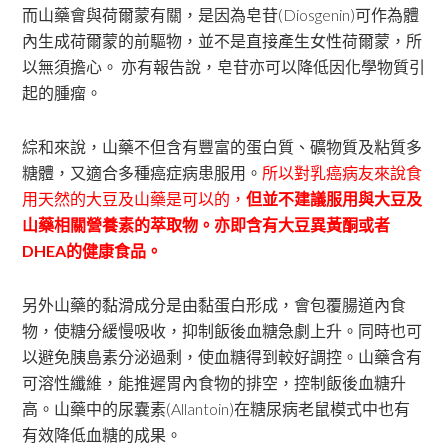
而山藥會與荷爾蒙有關，是因為皂苷(Diosgenin)可作為體
內生成荷爾蒙的前驅物，並不是直接產生女性荷爾蒙，所
以無須擔心。 亦有報告說，皂苷亦可以降低因化學物質引
起的腫瘤。
綜和來說，山藥不但含有豐富的蛋白質、礦物質及粘質多
糖體，又適合多種癌症病患服用。
所以對乳癌病友來說食
用天然的大豆及山藥是可以的，
但並不建議服用與大豆及
山藥相關營養素的萃取物。亦即含有大豆異黃酮或者
DHEA的健康食品。
另外山藥的黏滑成分是由黏蛋白形成，會包覆腸道內食
物，使糖分緩慢吸收，抑制飯後血糖急劇上升。同時也可
以避免胰島素分泌過剩，使血糖得到較好調控。山藥含有
可溶性纖維，能推遲胃內食物的排空，控制飯後血糖升
高。山藥中的尿囊素(Allantoin)在糖尿病老鼠模式中也有
有效降低血糖的成果。