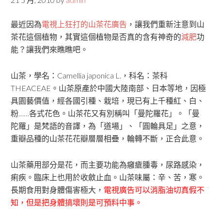
最近因為
電視上狂打的山茶花廣告
，讓我們重新注意到山
茶花這個植物，其實這個植物是否真的含有神奇的
減肥
功
能？讓我們來瞧瞧吧。
山茶，學名：Camellia japonica L.，科名：茶科
THEACEAE。山茶原產於中國大陸南部、日本等地，因極
具園藝價值，經各國引種、栽培，現已有上千種紅、白、
粉……各式花色。山茶花又有別稱叫「曼陀羅花」。「曼
陀羅」是梵語的音譯，為「道場」、「圓輪具足」之意，
重瓣品種的山茶花花瓣層層相疊，輪轉不斷，正合此意。
山茶藥用部分是花，而主要功能為癰瘡腫毒，尿路感染，
痢疾。臨床上也用於收斂止血。山茶味屬：辛、苦，寒。
長期食用對身體傷害極大，
電視廣告可以消脂油切真假不
知，但是把身體搞壞則是可預料中事。