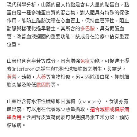
現代科學分析，山藥的最大特點是含有大量的黏蛋白。黏
蛋白是一種多糖蛋白質的混合物，對人體具有特殊的保健
作用，能防止脂肪沈積在心血管上，保持血管彈性，阻止
動脈粥樣硬化過早發生。其所含的
多巴胺
，具有擴張血
管、改善血液迴圈的重要功能，該成分在治療中佔有重要
位置。
山藥也含有皂苷等成分，具有增強
免疫
功能，可促進干擾
素(interferon)之誘生與T淋巴球細胞數之增生，與靈芝，
黃耆
，菇類，
人蔘
等食物相似。另可消除蛋白尿、抑制細
胞突變及降低
膽固醇
等。
山藥也含有水溶性纖維即甘露糖（mannose），食後亦有
飽足感，可以用在代餐減少熱量攝取，
適合減肥或糖尿病
患食用
。含副腎皮質荷爾蒙可促進胰島素正常分泌，預防
糖尿病。