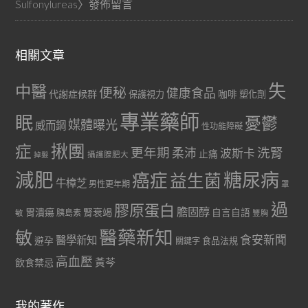
Sulfonylureas
〉發佈留言
相關文章
失
中醫
便秘
健康食品
代謝症候群
咖啡
保護視力
塑化劑
專業藥師
眠
憂鬱
媒體曝光
威而鋼
性功能障礙
症
揪團
更年期
洗腎
柔沛
波斯卡
止痛
掉髮
攝護腺肥大
減肥
糖尿病
癌症
益生菌
牛樟芝
男性更年期
罩
過
膠原蛋白
膽固醇
胃潰瘍
腎衰竭
自言自語
胰島素
敏
豐胸
醫藥新知
敏
食安新聞
醫學新知
避孕
食品法規
關鍵字
高血壓
黃芩
飲食禁忌
我的著作