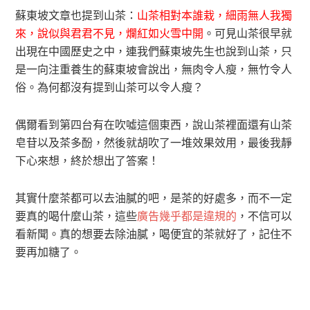
蘇東坡文章也提到山茶：
山茶相對本誰栽，細雨無人我獨
來，說似與君君不見，爛紅如火雪中開
。可見山茶很早就
出現在中國歷史之中，連我們蘇東坡先生也說到山茶，只
是一向注重養生的蘇東坡會說出，無肉令人瘦，無竹令人
俗。為何都沒有提到山茶可以令人瘦？
偶爾看到第四台有在吹噓這個東西，說山茶裡面還有山茶
皂苷以及茶多酚，然後就胡吹了一堆效果效用，最後我靜
下心來想，終於想出了答案！
其實什麼茶都可以去油膩的吧，是茶的好處多，而不一定
要真的喝什麼山茶，這些
廣告幾乎都是違規的
，不信可以
看新聞。真的想要去除油膩，喝便宜的茶就好了，記住不
要再加糖了。