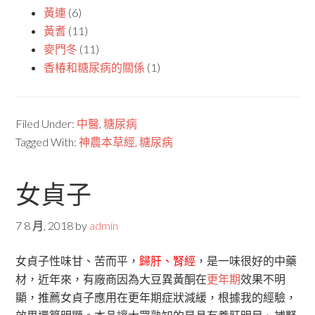
黃連
(6)
黃耆
(11)
麥門冬
(11)
香椿和糖尿病的關係
(1)
Filed Under:
中醫
,
糖尿病
Tagged With:
神農本草經
,
糖尿病
女貞子
7 8 月, 2018
by
admin
女貞子性味甘、苦而平，
歸肝、腎經
，是一味很好的中藥
材，近年來，有廠商因為大豆異黃酮在
更年期
效果不明
顯，推薦女貞子應用在更年期症狀減緩，根據我的經驗，