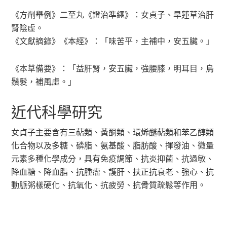
《方劑舉例》二至丸《證治準繩》：女貞子、旱蓮草治肝
腎陰虛。
《文獻摘錄》《本經》：「味苦平，主補中，安五臟。」
《本草備要》：「益肝腎，安五臟，強腰膝，明耳目，烏
鬚髮，補風虛。」
近代科學研究
女貞子主要含有三萜類、黃酮類、環烯醚萜類和苯乙醇類
化合物以及多糖、磷脂、氨基酸、脂肪酸、揮發油、微量
元素多種化學成分，具有免疫調節、抗炎抑菌、抗過敏、
降血糖、降血脂、抗腫瘤、護肝、扶正抗衰老、強心、抗
動脈粥樣硬化、抗氧化、抗疲勞、抗骨質疏鬆等作用。