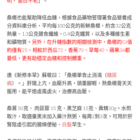
明， 變白不老
」。
桑椹也能幫助降低血糖，根據食品藥物管理署食品營養成
分資料庫分析，平均每100公克的新鮮桑椹，約含32公克
熱量、1.3公克膳食纖維、0.4公克鐵質，以及多種維生素
和礦物質。
另外，在升糖指數的相關檢測中，桑椹的GI值
約僅有25，相較於西瓜72、香蕉70、草莓40、蘋果36都
要低，更有助穩定血糖和控制體重。
唐《新修本草》蘇敬曰：「桑椹單食止消渴（
糖尿
病
）。」肝陽上亢，血壓升高，頭重腳輕，熬桑椹膏天天
服用，能平熄虛風虛火，治療高血壓。
桑葚 50克、 肉蓯蓉 15 克、黑芝麻 15克、黃精10g。水煎
取汁，取適量黑米加入藥汁熬粥，每周2到3次。可用於肝
腎陰虛引起的腸燥便秘、
白髮
早生。