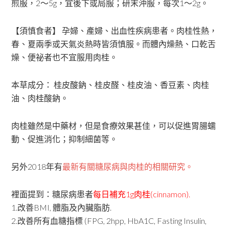
煎服，2～5g，宜後下或局服；研末沖服，每次1～2g。
【須慎食者】 孕婦、產婦、出血性疾病患者。肉桂性熱，
春、夏兩季或天氣炎熱時皆須慎服。而體內燥熱、口乾舌
燥、便祕者也不宜服用肉桂。
本草成分： 桂皮酸鈉、桂皮醛、桂皮油、香豆素、肉桂
油、肉桂酸鈉。
肉桂雖然是中藥材，但是食療效果甚佳，可以促進胃腸蠕
動、促進消化；抑制細菌等。
另外2018年有
最新有關糖尿病與肉桂的相關研究。
裡面提到：糖尿病患者
每日補充1g肉桂(cinnamon).
1.改善BMI, 體脂及內臟脂肪.
2.改善所有血糖指標 (FPG, 2hpp, HbA1C, Fasting Insulin,