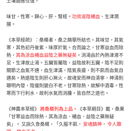
土壤適應性強。
味甘，性寒。歸心、肝、腎經。
功效滋陰補血
、生津潤
腸。
《本草經疏》：桑椹者，桑之精華所結也。其味甘，其氣
寒，其色初丹後紫，味厚於氣。合而論之，甘寒益血而除
熱，
其為涼血補血益陰之藥無疑矣
。消渴由於內熱津液不
足，生津故止渴。五臟皆屬陰，益陰故利五臟。陰不足則
關節之血氣不通，血生津滿，陰氣長盛，則不飢而血氣自
通矣。熱退陰生則肝心無火，故魂安而神自清寧，神清則
聰明內發，陰復則變白不老。甘寒除熱，故解中酒毒。性
寒而下行利水，故利水氣而消腫。皆自然之道也。
《神農本草經》
將桑椹列為上品。
《本草綱目》載，桑果
「甘寒益血而除熱，其為涼血、補血、益陰之藥無疑
矣」。 又說久食桑椹，「久服不飢，
安魂鎮神， 令人聰