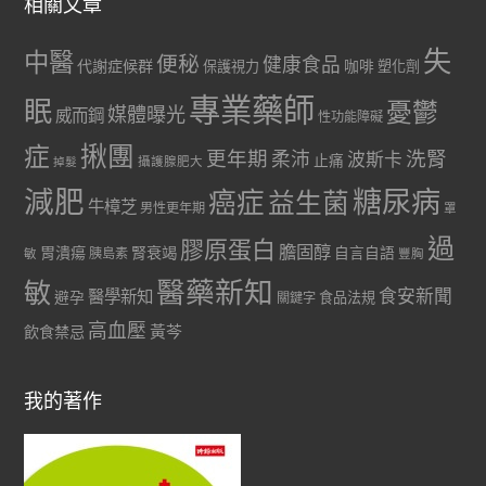
相關文章
失
中醫
便秘
健康食品
代謝症候群
咖啡
保護視力
塑化劑
專業藥師
眠
憂鬱
媒體曝光
威而鋼
性功能障礙
症
揪團
更年期
洗腎
柔沛
波斯卡
止痛
掉髮
攝護腺肥大
減肥
糖尿病
癌症
益生菌
牛樟芝
男性更年期
罩
過
膠原蛋白
膽固醇
胃潰瘍
腎衰竭
自言自語
胰島素
敏
豐胸
醫藥新知
敏
食安新聞
醫學新知
避孕
食品法規
關鍵字
高血壓
黃芩
飲食禁忌
我的著作