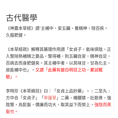
古代醫學
《神農本草經》謂“主補中，安五臟，養精神，除百疾。
久服肥健。
《本草經疏》解釋其藥理作用謂「女貞子，氣味俱陰，正
入腎除熱補精之要品，腎得補，則五臟自安，精神自足，
百病去而身肥健矣。其主補中者，以其味甘，甘為化主，
故能補中也」。
又謂「此藥有變白明目之功，累試輒
驗」。
李時珍《本草綱目》曰：「女貞上品妙藥」。﹝二至丸﹞
方中合「女貞子」「
旱蓮草
」二藥，補腰膝，壯筋骨，強
陰腎，烏髭髮，價廉而功大，取其益下而榮上，
強陰而黑
髮也。