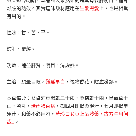
效果還算明顯。本品讓大眾熟知的是具有養肝明目、補腎
滋陰的功效。其實這味藥材應用在
生髮黑髮
上，也是相當
有用的。
性味：甘、苦，平。
歸肝、腎經。
功效：補益肝腎，明目，清虛熱。
主治：頭暈目眩，
鬚髮早白
，視物昏花，陰虛發熱。
本草備要：女貞酒蒸曬乾二十兩，桑椹乾十兩，旱蓮草十
兩，蜜丸，
治虛損百病
，如四月即搗桑椹汁，七月即搗旱
蓮汁，和藥不必用蜜。
時珍曰女貞上品妙藥，古方罕用何
哉
1
。