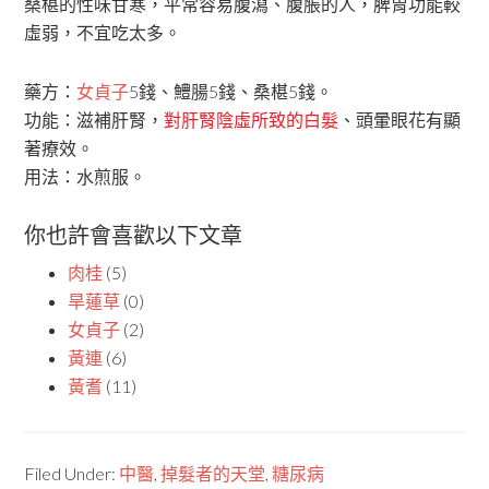
桑椹的性味甘寒，平常容易腹瀉、腹脹的人，脾胃功能較
虛弱，不宜吃太多。
藥方：
女貞子
5錢、鱧腸5錢、桑椹5錢。
功能：滋補肝腎，
對肝腎陰虛所致的白髮
、頭暈眼花有顯
著療效。
用法：水煎服。
你也許會喜歡以下文章
肉桂
(5)
旱蓮草
(0)
女貞子
(2)
黃連
(6)
黃耆
(11)
Filed Under:
中醫
,
掉髮者的天堂
,
糖尿病