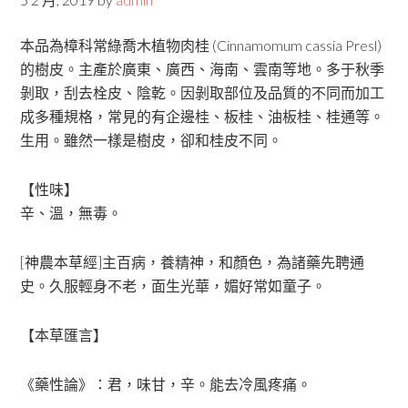
本品為樟科常綠喬木植物肉桂 (Cinnamomum cassia Presl)
的樹皮。主產於廣東、廣西、海南、雲南等地。多于秋季
剝取，刮去栓皮、陰乾。因剝取部位及品質的不同而加工
成多種規格，常見的有企邊桂、板桂、油板桂、桂通等。
生用。雖然一樣是樹皮，卻和桂皮不同。
【性味】
辛、溫，無毒。
[神農本草經]主百病，養精神，和顏色，為諸藥先聘通
史。久服輕身不老，面生光華，媚好常如童子。
【本草匯言】
《藥性論》：君，味甘，辛。能去冷風疼痛。