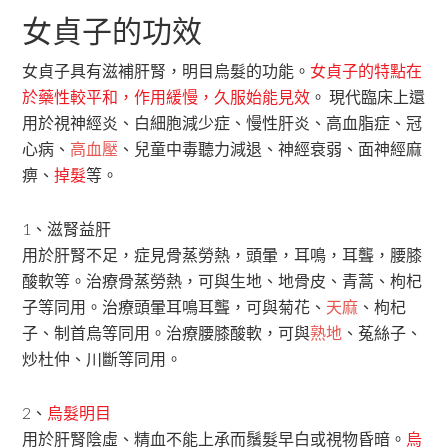
女貞子的功效
女貞子具有滋補肝腎，明目烏髮的功能。
女貞子的特點在
於藥性較平和，作用緩慢，久服始能見效
。 現代臨床上還
用於視神經炎、白細胞減少症、慢性肝炎、高血脂症、冠
心病、
高血壓
、兒童中毒聽力減退、神經衰弱、面神經麻
痹、
掉髮
等。
1、滋腎益肝
用於肝腎不足，症見骨蒸勞熱，頭暈，耳鳴，耳聾，腰膝
酸軟等。治療骨蒸勞熱，可與生地、地骨皮、青蒿、枸杞
子等同用。治療頭暈耳鳴耳聾，可與菊花、
天麻
、枸杞
子、制首烏等同用。治療腰膝酸軟，可與
熟地
、菟絲子、
炒杜仲、川斷等同用。
2、
烏髮明目
用於肝腎陰虛、精血不能上承而鬚髮早白或視物昏暗。
烏