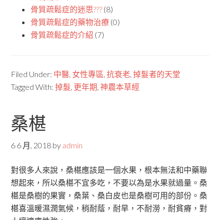
骨質疏鬆症的迷思???
(8)
骨質疏鬆症的藥物治療
(0)
骨質疏鬆症的介紹
(7)
Filed Under:
中醫
,
女性專區
,
抗衰老
,
掉髮者的天堂
Tagged With:
掉髮
,
更年期
,
神農本草經
桑椹
6 6 月, 2018
by
admin
對很多人來說，桑椹應該是一個水果，根本無法和中藥聯
想起來，所以桑椹不宜多吃，不要以為是水果就過量。桑
椹是桑樹的果實，桑葉、桑白皮也是桑樹可用的部份。桑
椹喜溫暖濕潤氣候，稍耐蔭，耐旱，不耐澇，耐貧瘠，對