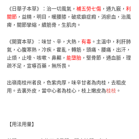
《日華子本草》：治一切風氣，
補五勞七傷
，通九竅，
利
關節
，益精，明目，暖腰膝，破痃癖症瘕，消瘀血，治風
痺，關節攣縮，續筋骨，生肌肉。
《開寶本草》：味甘、辛，大熱，
有毒
。主溫中，利肝肺
氣，心腹寒熱，冷疾，霍亂，轉筋，頭痛、腰痛，出汗，
止煩，止唾、咳嗽、鼻齆，
能墮胎
，堅骨節，通血脈，理
疏不足，宣導百藥，無所畏。
出嶺南桂州者良，色紫肉厚，味辛甘者為肉桂，去粗皮
用。去裏外皮，當中心者為桂心，枝上嫩皮為
桂枝
。
【用法用量】