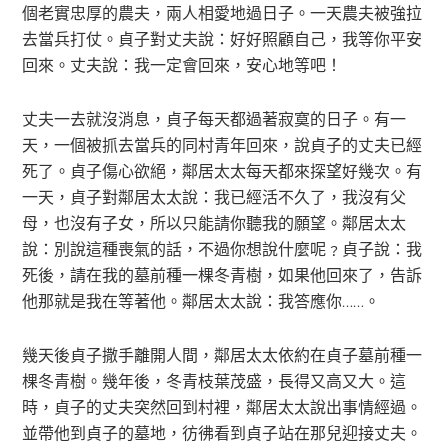
個老實忠厚的農夫，兩人相愛地過日子。一天農夫被強拉
去當兵打仗。貞子對丈夫說：好好照顧自己，我等你平安
回來。丈夫說：我一定會回來，安心地等吧！
丈夫一去就沒消息，貞子每天都過著寂寞的日子。有一
天，一個被抓去當兵的同村青年回來，說貞子的丈夫已經
死了。貞子傷心欲絕，鄰居太太每天都來探望好幾次。有
一天，貞子對鄰居太太說：我已經活不久了，我沒有父
母，也沒有子女，所以只能請你聽我的願望。鄰居太太
說：別說這種喪氣的話，不過你想說什麼呢﹖貞子說：我
死後，請在我的墓前種一棵冬青樹，如果他回來了，告訴
他那就是我在等著他。鄰居太太說：我答應你……。
幾天後貞子撒手離開人間，鄰居太太依約在貞子墓前種一
棵冬青樹。幾年後，冬青枝葉茂盛，長得又高又大。這
時，貞子的丈夫突然回到村裡，鄰居太太說出事情經過。
並帶他到貞子的墓地，彷彿看到貞子站在那兒迎接丈夫。