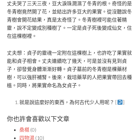
丈夫哭了三天三夜，豆大淚珠潤濕了冬青的根。奇怪的是
冬青樹竟然開了花，並結出許多豆大的果實。從沒聽說冬
青樹會開花結果，真是太奇怪了。冬青樹裡可能住著精
靈，說不定變成別種樹了。一定是貞子死後變成仙女，住
在這棵樹裡。
丈夫想：貞子的靈魂一定附在這棵樹上，也許吃了果實就
能和貞子相會。丈夫連續吃了幾天，可是並沒有見到貞
子，卻發覺身體漸漸好轉。貞子墓前的冬青樹是棵藥材
樹，可以強肝補腎。後來，栽培藥草的人把果實帶回去種
植。同時，將果實命名為女貞子。
就是說這麼好的東西，為何古代少人用呢？ [
]
你也許會喜歡以下文章
桑椹
(0)
四物湯
(10)