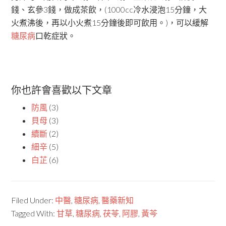
錢、玄參3錢，做成茶飲，(1000cc冷水浸泡15分鐘，大
火煮沸後，再以小火煮15分鐘後即可飲用。)，可以緩解
糖尿病
口乾症狀。
你也許會喜歡以下文章
防風
(3)
貝母
(3)
續斷
(2)
細辛
(5)
白芷
(6)
Filed Under:
中醫
,
糖尿病
,
醫藥新知
Tagged With:
甘草
,
糖尿病
,
茯苓
,
阿膠
,
黃芩