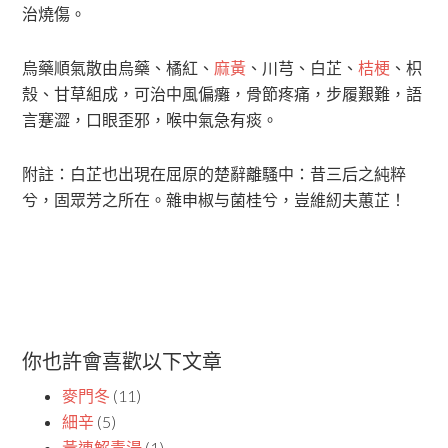
治燒傷。
烏藥順氣散由烏藥、橘紅、
麻黃
、川芎、白芷、
桔梗
、枳
殼、甘草組成，可治中風偏癱，骨節疼痛，步履艱難，語
言蹇澀，口眼歪邪，喉中氣急有痰。
附註：白芷也出現在屈原的楚辭離騷中：昔三后之純粹
兮，固眾芳之所在。雜申椒与菌桂兮，豈維紉夫蕙芷！
你也許會喜歡以下文章
麥門冬
(11)
細辛
(5)
黃連解毒湯
(1)