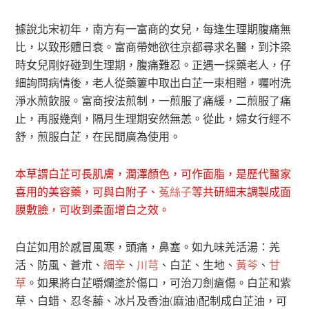
據說北宋初年，南方有一富商的女兒，每逢生理期腹痛無
比，以致形體日衰。富商帶她欲往京都尋求名醫，到汴梁
時女兒剛好碰到生理期，腹痛難忍。正遇一採藥老人，仔
細詢問病情後，老人從藥簍中取出白芷一束相贈，囑咐洗
淨水煎飲服。富商按法煎制，一煎服了痛緩，二煎服了痛
止，再服幾劑，隔月生理期安然無恙。從此，婦女行經不
舒，煎服白芷，在民間廣為使用。
本草謂白芷可長肌膚，潤澤顏色，可作面脂，是歷代醫家
喜用的美容藥，可與白附子、
菟絲子
等共研細末調製成面
膜敷臉，可收到柔面增白之效。
白芷如用於感冒風寒，頭痛，鼻塞。如九味羌活湯：羌
活、防風、蒼朮、
細辛
、
川芎
、白芷、生地、
黃芩
、
甘
草
。如果將白芷嚼爛塗於傷口，可治刀劍瘡傷。白芷和紫
草、白蜡、忍冬藤、冰片及香油(麻油)配制成白芷油，可