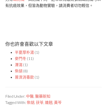
有抗癌效果，但皆為動物實驗，請消費者切勿輕信。
你也許會喜歡以下文章
半夏厚朴湯
(1)
麥門冬
(11)
澤瀉
(1)
柴胡
(8)
普濟消毒飲
(1)
Filed Under:
中醫
,
醫藥新知
Tagged With:
柴胡
,
茯苓
,
連翹
,
黃芩