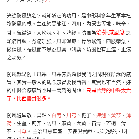
光從防風這名字就知道它的功用，是傘形科多年生草本植
物防風的根。主產於黑龍江、四川、內蒙古等地。味辛、
治外感風寒
甘。氣微溫，入膀胱、肝、脾經。防風為
之
頭痛目眩，脊痛項強，風寒濕痺，骨節酸痛，四肢攣急，
破傷風，祛風而不燥為風藥中潤藥。防風也有止痙、止瀉
之功效。
防風就是防止風寒，風寒有點類似我們之間現在所說的感
冒，其實一般人的觀念感冒要找西醫，其實也不盡然，好
的中醫治療感冒也是一兩劑的問題，
只是台灣的中醫太貴
了，比西醫貴很多。
防風通聖散：當歸、
白芍
、
川芎
、梔子、
連翹
、
黃芩
、
薄
荷
、生薑、荊芥、防風、麻黃、大黃、石膏、芒硝、滑
石、
甘草
。 主治風熱壅盛、表裡俱實證、惡寒發熱、咽