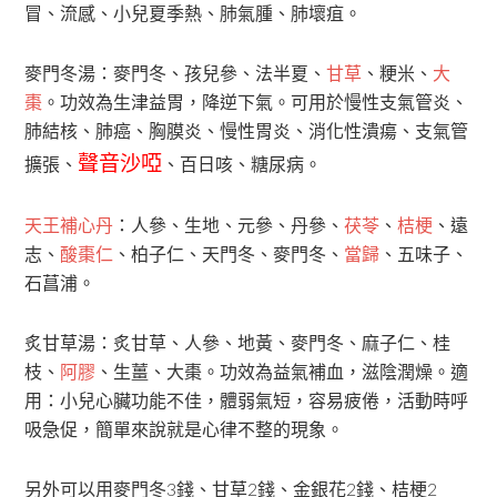
冒、流感、小兒夏季熱、肺氣腫、肺壞疽。
麥門冬湯：麥門冬、孩兒參、法半夏、
甘草
、粳米、
大
棗
。功效為生津益胃，降逆下氣。可用於慢性支氣管炎、
肺結核、肺癌、胸膜炎、慢性胃炎、消化性潰瘍、支氣管
聲音沙啞
擴張、
、百日咳、糖尿病。
天王補心丹
：人參、生地、元參、丹參、
茯苓
、
桔梗
、遠
志、
酸棗仁
、柏子仁、天門冬、麥門冬、
當歸
、五味子、
石菖浦。
炙甘草湯：炙甘草、人參、地黃、麥門冬、麻子仁、桂
枝、
阿膠
、生薑、大棗。功效為益氣補血，滋陰潤燥。適
用：小兒心臟功能不佳，體弱氣短，容易疲倦，活動時呼
吸急促，簡單來說就是心律不整的現象。
另外可以用麥門冬3錢、甘草2錢、金銀花2錢、桔梗2