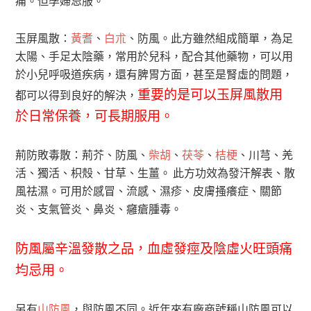
痛。但孕婦忌服。
玉屏風散：
黃耆
、
白朮
、防風。此方雖然組成簡單，為足
太陽、手足太陰藥，常用於兒科，配合其他藥物，可以用
於小兒呼吸道疾病，還有脾胃方面，甚至是腎虛的問題，
重要的是可以玉屏風散用
都可以得到良好的解決，
於日常保養，可長期服用。
荊防敗毒散：荊芥、防風、
柴胡
、
茯苓
、
桔梗
、川芎、羌
活、獨活、枳殼、甘草、生薑。 此方功效為發汗解表、散
風祛濕。可用於感冒、流感、濕疹、皮膚搔癢症、關節
炎、支氣管炎、鼻炎、癰瘡腫毒。
防風屬辛溫發散之品，血虛發痙及陰虛火旺頭痛
均忌用。
另有
山防風
，與防風不同。近年來有廠商號稱山防風可以