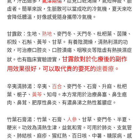
氣，汗出過多，
氣津兩傷
，症見口乾渴燥，氣短神疲、脈
虛者。簡單來說，生脈散可以當成吃的冷氣機，夏天來吃
會降低體溫，好像感覺隨身攜帶冷氣機。
甘露飲：生地、
熟地
、麥門冬、天門冬、枇杷葉、茵陳、
枳殼、石斛、黃芩、甘草。 有養陰潤燥，清熱利濕的功
效，可治療口腔炎、口腔潰瘍、咽喉炎等陰虛有熱挾濕症
甘露飲對於化療後的副作
狀。也有臨床實驗證實，
用效果很好，可以取代貴的要死的
速養療
。
辛夷清肺湯：辛夷、
百合
、麥門冬、石膏、升麻、枇杷
葉、梔子、
黃芩
、知母。本方常用於治療鼻塞、鼻生瘜
肉、鼻茸、肥厚性鼻炎、有濃鼻涕之熱性蓄膿症。
竹葉石膏湯：竹葉、石膏、
人參
、甘草、麥門冬、半夏、
粳米。功效為清熱生津，益氣和胃。可用於肺炎、支氣管
炎、肺結核、麻疹、猩紅熱、百日咳、中暑、糖尿病、感