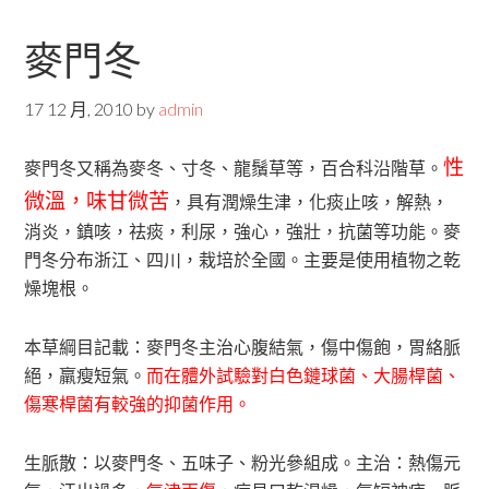
麥門冬
17 12 月, 2010
by
admin
性
麥門冬又稱為麥冬、寸冬、龍鬚草等，百合科沿階草。
微溫，味甘微苦
，具有潤燥生津，化痰止咳，解熱，
消炎，鎮咳，祛痰，利尿，強心，強壯，抗菌等功能。麥
門冬分布浙江、四川，栽培於全國。主要是使用植物之乾
燥塊根。
本草綱目記載：麥門冬主治心腹結氣，傷中傷飽，胃絡脈
絕，羸瘦短氣。
而在體外試驗對白色鏈球菌、大腸桿菌、
傷寒桿菌有較強的抑菌作用。
生脈散：以麥門冬、五味子、粉光參組成。主治：熱傷元