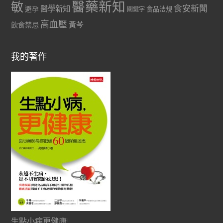
醫藥新知
敏
食安新聞
醫學新知
避孕
食品法規
關鍵字
高血壓
黃芩
飲食禁忌
我的著作
生點小病更健康!