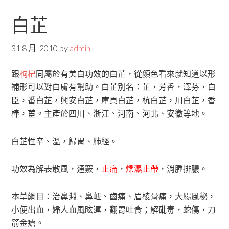
白芷
31 8 月, 2010
by
admin
跟
枸杞
同屬於有美白功效的白芷，從顏色看來就知道以形
補形可以對白膚有幫助。白芷別名：芷，芳香，澤芬，白
臣，番白芷，興安白芷，庫頁白芷，杭白芷，川白芷，香
棒，茞。主產於四川、浙江、河南、河北、安徽等地。
白芷性辛、溫，歸胃、肺經。
功效為解表散風，通竅，
止痛
，
燥濕止帶
，消腫排膿。
本草綱目：治鼻淵、鼻衄、齒痛、眉棱骨痛，大腸風秘，
小便出血，婦人血風眩運，翻胃吐食；解砒毒，蛇傷，刀
箭金瘡。