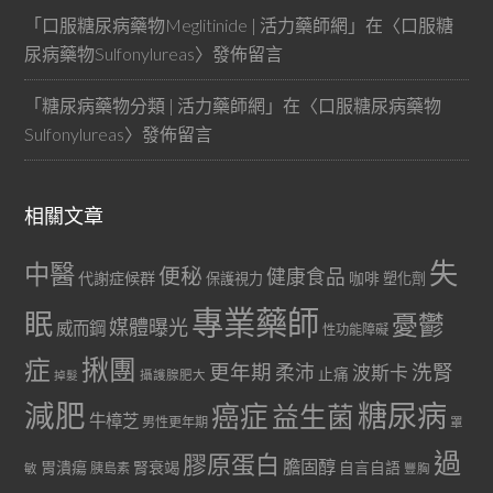
「
口服糖尿病藥物Meglitinide | 活力藥師網
」在〈
口服糖
尿病藥物Sulfonylureas
〉發佈留言
「
糖尿病藥物分類 | 活力藥師網
」在〈
口服糖尿病藥物
Sulfonylureas
〉發佈留言
相關文章
失
中醫
便秘
健康食品
代謝症候群
咖啡
保護視力
塑化劑
專業藥師
眠
憂鬱
媒體曝光
威而鋼
性功能障礙
症
揪團
更年期
洗腎
柔沛
波斯卡
止痛
掉髮
攝護腺肥大
減肥
糖尿病
癌症
益生菌
牛樟芝
男性更年期
罩
過
膠原蛋白
膽固醇
胃潰瘍
腎衰竭
自言自語
胰島素
敏
豐胸