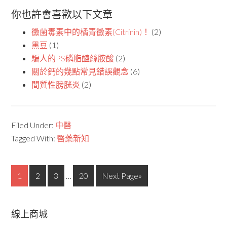
你也許會喜歡以下文章
黴菌毒素中的橘青黴素(Citrinin)！
(2)
黑豆
(1)
騙人的PS磷脂醯絲胺酸
(2)
關於鈣的幾點常見錯誤觀念
(6)
間質性膀胱炎
(2)
Filed Under:
中醫
Tagged With:
醫藥新知
1
2
3
…
20
Next Page»
線上商城