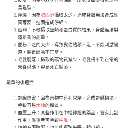
易龜裂。
停經：因為
膽固醇
攝取太少，造成身體無法合成性
賀爾蒙，進而造成停經。
虛弱：不敢攝取醣類和蛋白質的結果，身體無法製
造足夠的能量。
便秘：吃的太少，導致糞便體積不足，不能刺激腸
道，腸胃蠕動不正常。
毛髮脫落：攝取的礦物質減少，毛髮得不到正常的
營養供應，容易死亡脫落。
嚴重的後遺症：
腎臟傷害：因為藥物中有利尿劑，造成腎臟損壞，
導致容易
水腫
的體質。
血壓上升：某些作用在中樞神經的藥品，會有此副
作用，嚴重者可導致
中風
。
精神方面障礙：也可能導致失眠、想自殺、