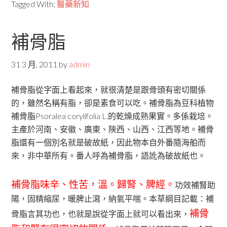
Tagged With:
醫藥新知
補骨脂
31 3 月, 2011
by
admin
補骨脂從字面上看起來，就很清楚是跟骨頭有密切關係
的，雖然名稱有脂，卻是素食可以吃。補骨脂為豆科植物
補骨脂Psoralea corylifolia L.的乾燥成熟果實。多係栽培。
主產於河南、安徽、廣東、陜西、山西、江西等地。補骨
脂還有一個別名就是破故紙，因此物本自外番隨海舶而
來，非中華所有。番人呼為補骨脂，語訛為破故紙也。
補骨脂味辛、性苦，溫。歸腎、脾經。
功效補腎助
陽，固精縮尿，暖脾止瀉，納氣平喘。本草綱目記載：補
補骨
骨脂言其功也，也就是說從字面上就可以看出來，