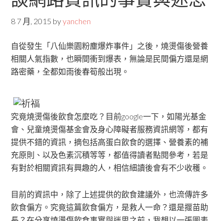
8 7 月, 2015
by
yanchen
自從發生「八仙樂園粉塵爆炸事件」之後，燒燙傷後營養
相關人氣指數，也瞬間衝到爆表，無論是民間偏方還是網
路密藥，全都如雨後春筍般出現。
究竟燒燙傷後飲食怎麼吃？目前google一下，如陽光基金
會、兒童燒燙傷基金會及身心障礙者服務資訊網等，都有
提供不錯的資訊，摘包括高蛋白飲食的選擇、營養素的補
充原則、以及色素沉積等等，都值得讀者點閱參考，若是
有對於相關資訊有興趣的人，相信細讀後會有不少收穫。
目前的資訊中，除了上述提供的飲食建議外，也流傳許多
飲食偏方。究竟這篇飲食偏方，是救人一命？還是揠苗助
長？在分享燒燙傷飲食事實與迷思之前，我想以一張圖表