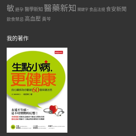
醫藥新知
敏
食安新聞
醫學新知
避孕
食品法規
關鍵字
高血壓
黃芩
飲食禁忌
我的著作