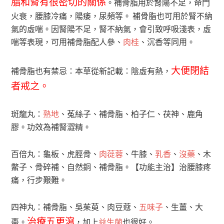
脂和腎有很密切的關係
。補骨脂用於腎陽不足，命門
火衰，腰膝冷痛，陽痿，尿頻等。 補骨脂也可用於腎不納
氣的虛喘。因腎陽不足，腎不納氣，會引致呼吸淺表，虛
喘等表現，可用補骨脂配人參、
肉桂
、沉香等同用。
大便閉結
補骨脂也有禁忌：本草從新記載：陰虛有熱，
者戒之。
斑龍丸：
熟地
、菟絲子、補骨脂、柏子仁、茯神、鹿角
膠。功效為補腎澀精。
百倍丸：龜板、虎脛骨、
肉蓯蓉
、牛膝、
乳香
、
沒藥
、木
鱉子、骨碎補、自然銅、補骨脂。【功能主治】治腰膝疼
痛，行步艱難。
四神丸：補骨脂、吳茱萸、肉豆蔻、
五味子
、生薑、大
治療五更瀉
棗。
，加上
益生菌
也很好。