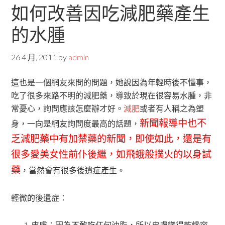
如何改善因吃減肥藥產生
的水腫
26 4 月, 2011
by
admin
這也是一個網友來問的問題，她說因為年輕時後不懂事，
吃了很多來路不明的減肥藥，導致於現在很容易水腫，非
常憂心，詢問應該怎麼辦才好。
減肥
或者有人稱之為塑
新聞報導中也不
身，一向是網友詢問度最高的話題，
乏減肥藥中有加禁藥的新聞，即使如此，還是有
很多愛美女性前仆後繼，如飛蛾般撲火的以身試
藥
，當然會有很多後遺症產生。
輕微的後遺症：
皮膚：因為不敢吃任何油脂，所以皮膚變得乾燥容