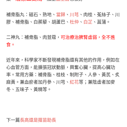
補骨脂丸：磁石、熟地、
當歸
、
川芎
、肉桂、菟絲子、川
膠、補骨脂、白蒺藜、胡蘆巴、
杜仲
、
白芷
、菖蒲。
二神丸：補骨脂、肉荳蔻，
可治療治脾腎虛弱，全不進
食。
近年來，科學家不斷發現補骨脂還有其他的作用，例如在
心血管方面，能擴張冠狀動脈，興奮心臟，提高心臟功
率。常用方藥：補骨脂、桂枝、制附子、人參、黃芪、炙
麻黃。兼血瘀者加丹參、川芎、
紅花
等；兼陰虛者加麥
冬、五味子、黃精等。
下一篇
長高還是揠苗助長