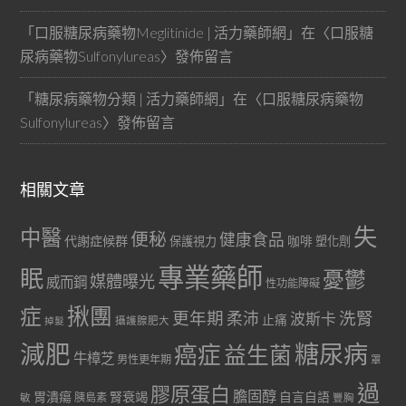
「
口服糖尿病藥物Meglitinide | 活力藥師網
」在〈
口服糖
尿病藥物Sulfonylureas
〉發佈留言
「
糖尿病藥物分類 | 活力藥師網
」在〈
口服糖尿病藥物
Sulfonylureas
〉發佈留言
相關文章
失
中醫
便秘
健康食品
代謝症候群
咖啡
保護視力
塑化劑
專業藥師
眠
憂鬱
媒體曝光
威而鋼
性功能障礙
症
揪團
更年期
洗腎
柔沛
波斯卡
止痛
掉髮
攝護腺肥大
減肥
糖尿病
癌症
益生菌
牛樟芝
男性更年期
罩
過
膠原蛋白
膽固醇
胃潰瘍
腎衰竭
自言自語
胰島素
敏
豐胸