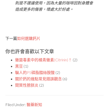
則是不建議使用，因為大量的咖啡因對身體會
造成更多的傷害，壞處大於好處。
下一篇
如何選購鈣片
你也許會喜歡以下文章
黴菌毒素中的橘青黴素(Citrinin)！
(2)
黑豆
(1)
騙人的PS磷脂醯絲胺酸
(2)
關於鈣的幾點常見錯誤觀念
(6)
間質性膀胱炎
(2)
Filed Under:
醫藥新知